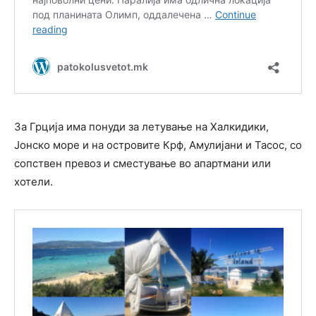
За Грција има понуди за летување на Халкидики,
Јонско море и на островите Крф, Амулијани и Тасос, со
сопствен превоз и сместување во апартмани или
хотели.