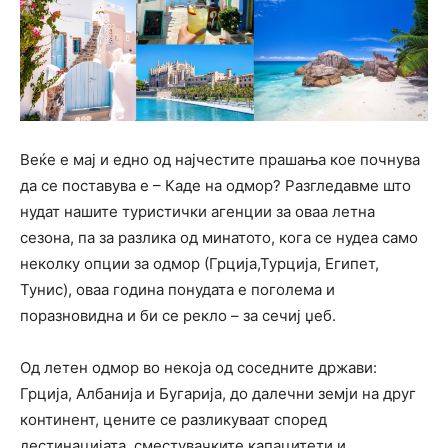
Веќе е мај и едно од најчестите прашања кое почнува
да се поставува е – Каде на одмор? Разгледавме што
нудат нашите туристички агенции за оваа летна
сезона, па за разлика од минатото, кога се нудеа само
неколку опции за одмор (Грција,Турција, Египет,
Тунис), оваа година понудата е поголема и
поразновидна и би се рекло – за сечиј џеб.
Од летен одмор во некоја од соседните држави:
Грција, Албанија и Бугарија, до далечни земји на друг
континент, цените се разликуваат според
дестинацијата, сместувачките капацитети и