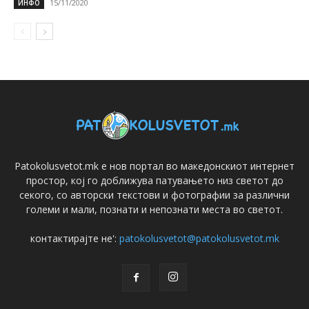
15/11/2020
ИНФО
Patokolusvetot.mk е нов портал во македонскиот интернет
простор, кој го доближува патувањето низ светот до
секого, со авторски текстови и фотографии за различни
големи и мали, познати и непознати места во светот.
контактирајте не':
patokolusvetot@patokolusvetot.mk