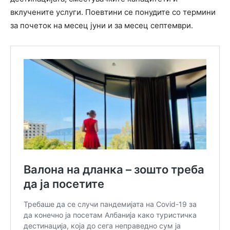
вклучените услуги. Поевтини се понудите со термини
за почеток на месец јуни и за месец септември.