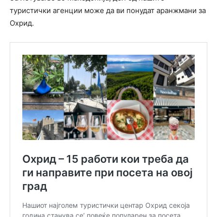
туристички агенции може да ви понудат аранжмани за
Охрид.