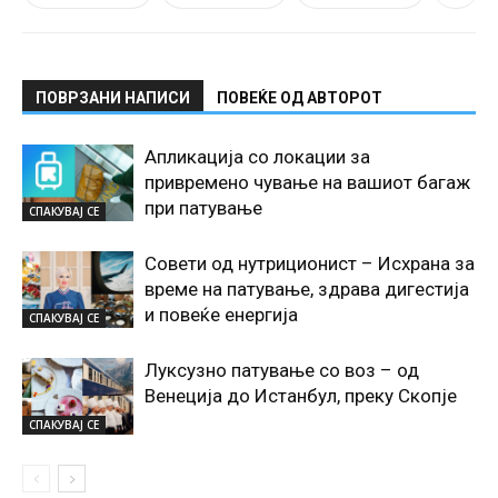
ПОВРЗАНИ НАПИСИ
ПОВЕЌЕ ОД АВТОРОТ
Апликација со локации за
привремено чување на вашиот багаж
при патување
СПАКУВАЈ СЕ
Совети од нутриционист – Исхрана за
време на патување, здрава дигестија
и повеќе енергија
СПАКУВАЈ СЕ
Луксузно патување со воз – од
Венеција до Истанбул, преку Скопје
СПАКУВАЈ СЕ