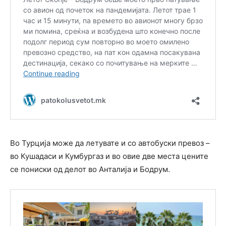
Во Турција може да летувате и со автобуски превоз –
во Кушадаси и Кумбургаз и во овие две места цените
се пониски од делот во Анталија и Бодрум.