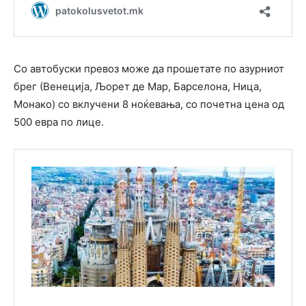
Со автобуски превоз може да прошетате по азурниот
брег (Венеција, Љорет де Мар, Барселона, Ница,
Монако) со вклучени 8 ноќевања, со почетна цена од
500 евра по лице.