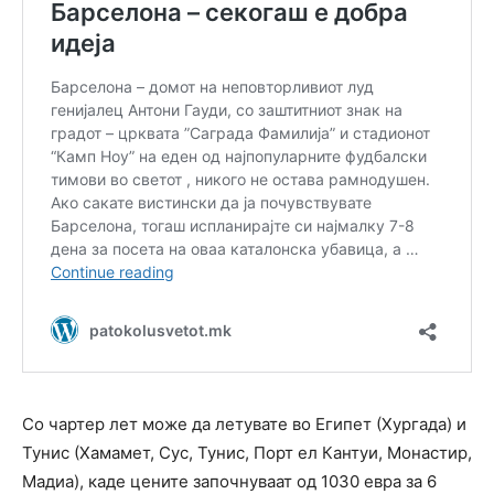
Со чартер лет може да летувате во Египет (Хургада) и
Тунис (Хамамет, Сус, Тунис, Порт ел Кантуи, Монастир,
Мадиа), каде цените започнуваат од 1030 евра за 6