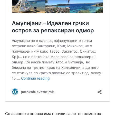
Со авионски превоз има понуди за летен одмор во