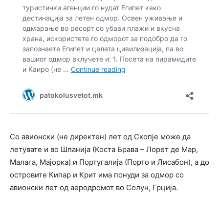
Со авионски (не директен) лет од Скопје може да
летувате и во Шпанија (Коста Брава – Лорет де Мар,
Малага, Мајорка) и Португалија (Порто и Лисабон), а до
островите Кипар и Крит има понуди за одмор со
авионски лет од аеродромот во Солун, Грција.