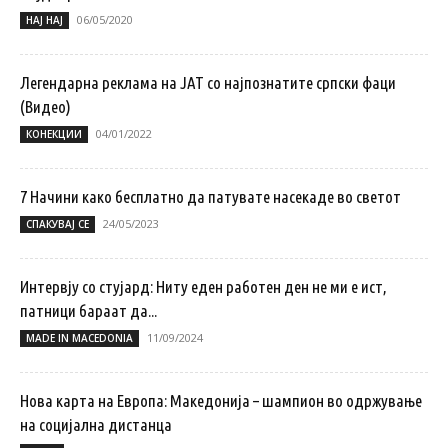
06/05/2020
НАЈ НАЈ
Легендарна реклама на ЈАТ со најпознатите српски фаци
(Видео)
04/01/2022
КОНЕКЦИИ
7 Начини како бесплатно да патувате насекаде во светот
24/05/2023
СПАКУВАЈ СЕ
Интервју со стујард: Ниту еден работен ден не ми е ист,
патници бараат да...
11/09/2024
MADE IN MACEDONIA
Нова карта на Европа: Македонија – шампион во одржување
на социјална дистанца