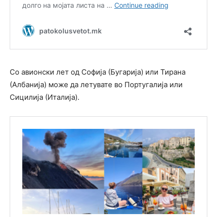
Со авионски лет од Софија (Бугарија) или Тирана
(Албанија) може да летувате во Португалија или
Сицилија (Италија).