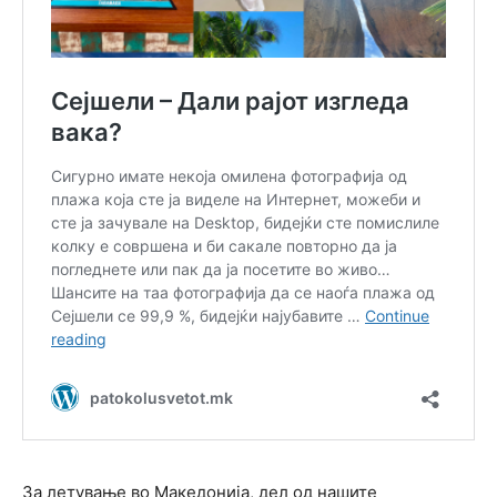
За летување во Македонија, дел од нашите