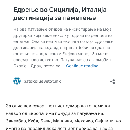
За оние кои сакаат летниот одмор да го поминат
надвор од Европа, има понуди за патувања на:
Занзибар, Куба, Бали, Малдиви, Мексико, Сејшели, но
имајте во предвид дека летниот период кај нас за