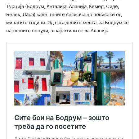
Турција (Бодрум, Анталија, Аланија, Кемер, Сиде,
Белек, Лара) каде цените се значајно повисоки од
минатите години. Од наведените места, за Бодрум се
најскапите понуди, а најевтини се за Аланија.