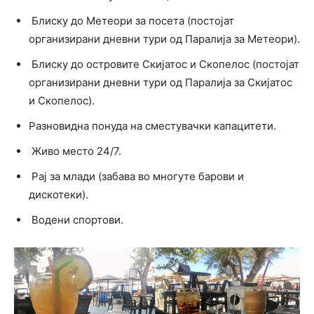
Блиску до Метеори за посета (постојат
организирани дневни тури од Паралија за Метеори).
Блиску до островите Скијатос и Скопелос (постојат
организирани дневни тури од Паралија за Скијатос
и Скопелос).
Разновидна понуда на сместувачки капацитети.
Живо место 24/7.
Рај за млади (забава во многуте барови и
дискотеки).
Водени спортови.