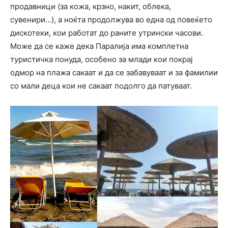
продавници (за кожа, крзно, накит, облека,
сувенири…), а ноќта продолжува во една од повеќето
дискотеки, кои работат до раните утрински часови.
Може да се каже дека Паралија има комплетна
туристичка понуда, особено за млади кои покрај
одмор на плажа сакаат и да се забавуваат и за фамилии
со мали деца кои не сакаат подолго да патуваат.