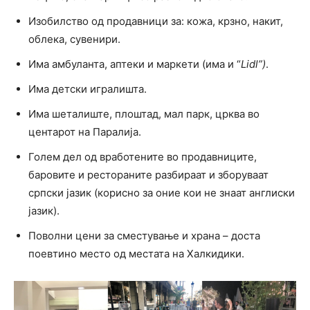
Изобилство од продавници за: кожа, крзно, накит,
облека, сувенири.
Има амбуланта, аптеки и маркети (има и “
Lidl”)
.
Има детски игралишта.
Има шеталиште, плоштад, мал парк, црква во
центарот на Паралија.
Голем дел од вработените во продавниците,
баровите и рестораните разбираат и зборуваат
српски јазик (корисно за оние кои не знаат англиски
јазик).
Поволни цени за сместување и храна – доста
поевтино место од местата на Халкидики.