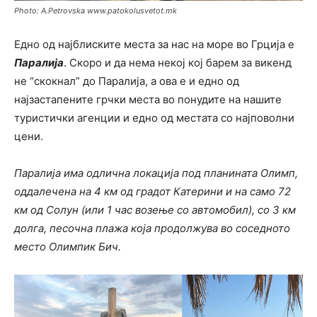
Photo: A.Petrovska www.patokolusvetot.mk
Едно од најблиските места за нас на море во Грција е
Паралија
. Скоро и да нема некој кој барем за викенд
не “скокнал” до Паралија, а ова е и едно од
најзастапените грчки места во понудите на нашите
туристички агенции и едно од местата со најповолни
цени.
Паралија има одлична локација под планината Олимп,
оддалечена на 4 км од градот Катерини и на само 72
км од Солун (или 1 час возење со автомобил), со 3 км
долга, песочна плажа која продолжува во соседнотo
место Олимпик Бич.