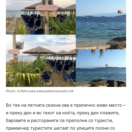
Photo: A.Petrovska www.patokolusvetot.mk
Во тек на летната сезона ова е прилично живо место –
и преку ден и во текот на ноќта, преку ден плажите,
баровите и рестораните се преполни со туристи,
приквечер туристите шетаат по улиците полни со