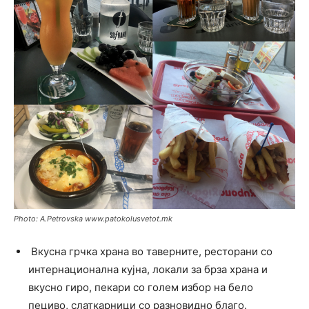
Photo: A.Petrovska www.patokolusvetot.mk
Вкусна грчка храна во таверните, ресторани со
интернационална кујна, локали за брза храна и
вкусно гиро, пекари со голем избор на бело
пециво, слаткарници со разновидно благо.