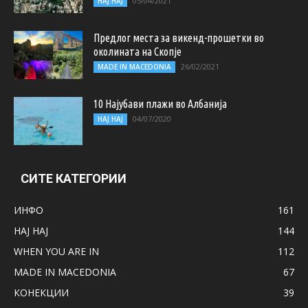
05/04/2021
НАЈ НАЈ
Предлог места за викенд-прошетки во
околината на Скопје
26/02/2021
MADE IN MACEDONIA
10 Најубави плажи во Албанија
04/07/2020
НАЈ НАЈ
СИТЕ КАТЕГОРИИ
ИНФО
161
НАЈ НАЈ
144
WHEN YOU ARE IN
112
MADE IN MACEDONIA
67
КОНЕКЦИИ
39