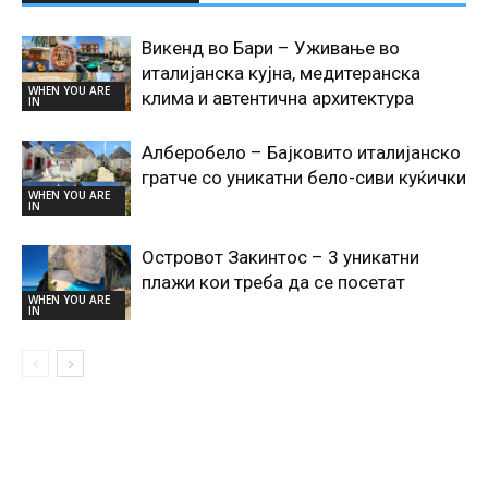
Викенд во Бари – Уживање во
италијанска кујна, медитеранска
WHEN YOU ARE
клима и автентична архитектура
IN
Алберобело – Бајковито италијанско
гратче со уникатни бело-сиви куќички
WHEN YOU ARE
IN
Островот Закинтос – 3 уникатни
плажи кои треба да се посетат
WHEN YOU ARE
IN