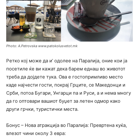
Photo: A.Petrovska www.patokolusvetot.mk
Ретко кој може да и’ одолее на Паралија, оние кои ја
посетиле ќе ви кажат дека барем еднаш во животот
треба да дојдете тука. Ова е гостопримливо место
каде најчести гости, покрај Грците, се Македонци и
Срби, потоа Бугари, Унгарци па и Руси, a и нема многу
да го оптовари вашиот буџет за летен одмор како
други грчки, туристички места.
Бонус – Нова атракција во Паралија: Превртена куќа,
влезот чини околу 3 евра: