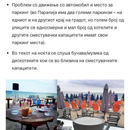
Проблем со движење со автомобил и место за
паркинг (во Паралија има два големи паркинзи – на
едниот и на другиот крај на градот, но голем број од
улиците се едносмерни и мал број од хотелите и
другите сместувачки капацитети имаат свои
паркинг места).
Во текот на ноќта се слуша бучава/музика од
дискотеките кои се во близина на сместувачките
капацитети.