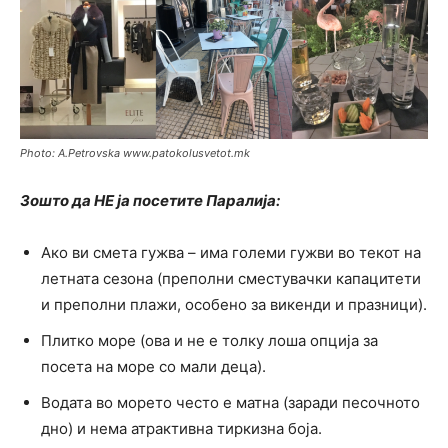
Photo: A.Petrovska www.patokolusvetot.mk
Зошто да НЕ ја посетите Паралија:
Ако ви смета гужва – има големи гужви во текот на
летната сезона (преполни сместувачки капацитети
и преполни плажи, особено за викенди и празници).
Плитко море (ова и не е толку лоша опција за
посета на море со мали деца).
Водата во морето често е матна (заради песочното
дно) и нема атрактивна тиркизна боја.