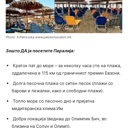
Photo: A.Petrovska www.patokolusvetot.mk
Зошто ДА ја посетите Паралија:
Краток пат до море – за неколку часа сте на плажа,
оддалечена е 115 км од граничниот премин Евзони.
Долга песочна плажа со ситен песок (плажи со
барови и лежалки, како и слободни плажи).
Топло море со песочно дно и пријатна
медитеранска клима.Им
Добра локација (веднаш до Олимпик Бич, во
близина на Солун и Олимп).