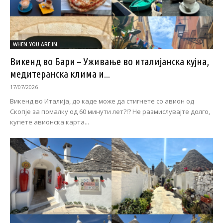
WHEN YOU ARE IN
Викенд во Бари – Уживање во италијанска кујна,
медитеранска клима и...
17/07/2026
Викенд во Италија, до каде може да стигнете со авион од
Скопје за помалку од 60 минути лет?!? Не размислувајте долго,
купете авионска карта...