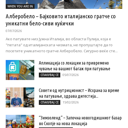
WHEN YOU ARE IN
Алберобело – Бајковито италијанско гратче со
уникатни бело-сиви куќички
07/07/2026
Ако патувате низ Јужна Италија, во областа Пулија, која е
"петата" од италијанската чизмата, не пропуштајте да го
посетите уникатното гратче Алберобело. Сигурно веќе сте...
Апликација со локации за привремено
чување на вашиот багаж при патување
05/07/2026
СПАКУВАЈ СЕ
Совети од нутриционист – Исхрана за време
на патување, здрава дигестија...
15/02/2026
СПАКУВАЈ СЕ
“Зимзоленд” – Започна новогодишниот базар
во Скопје на нова локација