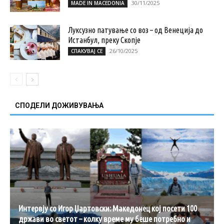
30/11/2025
MADE IN MACEDONIA
Луксузно патување со воз – од Венеција до
Истанбул, преку Скопје
26/10/2025
СПАКУВАЈ СЕ
СПОДЕЛИ ДОЖИВУВАЊА
Интервју со Игор Џартовски: Македонец кој посети 100
држави во светот – колку време му беше потребно и