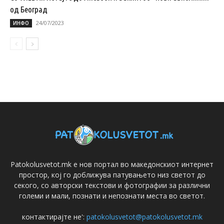
од Београд
24/07/2023
ИНФО
Patokolusvetot.mk е нов портал во македонскиот интернет
простор, кој го доближува патувањето низ светот до
секого, со авторски текстови и фотографии за различни
големи и мали, познати и непознати места во светот.
контактирајте не':
patokolusvetot@patokolusvetot.mk