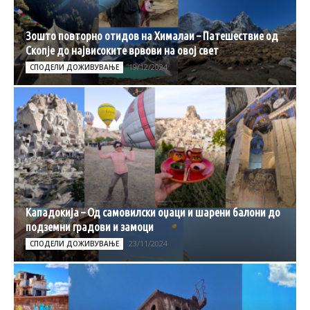
Зошто повторно отидов на Хималаи – Патешествие од
Скопје до највисоките врвови на овој свет
19/12/2024
СПОДЕЛИ ДОЖИВУВАЊЕ
Кападокија – Од самовилски оџаци и шарени балони до
подземни градови и замоци
23/11/2024
СПОДЕЛИ ДОЖИВУВАЊЕ