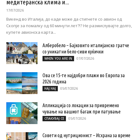
медитеранска клима и...
17/07/2026
Викенд во Италија, до каде може да стигнете со авион од
Скопје за помалку од 60 минути лет?!? Не размислувајте долго,
купете авионска карта...
Алберобело – Бајковито италијанско гратче
со уникатни бело-сиви куќички
07/07/2026
WHEN YOU ARE IN
Ова се 15-те најдобри плажи во Европа за
2026 година
05/07/2026
НАЈ НАЈ
Апликација со локации за привремено
чување на вашиот багаж при патување
05/07/2026
СПАКУВАЈ СЕ
Совети од нутриционист – Исхрана за време