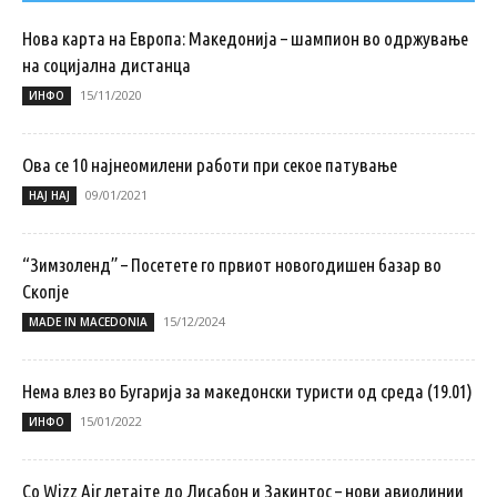
Нова карта на Европа: Македонија – шампион во одржување
на социјална дистанца
15/11/2020
ИНФО
Ова се 10 најнеомилени работи при секое патување
09/01/2021
НАЈ НАЈ
“Зимзоленд” – Посетете го првиот новогодишен базар во
Скопје
15/12/2024
MADE IN MACEDONIA
Нема влез во Бугарија за македонски туристи од среда (19.01)
15/01/2022
ИНФО
Со Wizz Air летајте до Лисабон и Закинтос – нови авиолинии