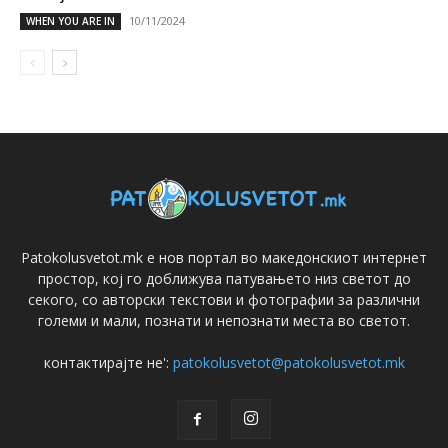
10/11/2024
WHEN YOU ARE IN
Patokolusvetot.mk е нов портал во македонскиот интернет
простор, кој го доближува патувањето низ светот до
секого, со авторски текстови и фотографии за различни
големи и мали, познати и непознати места во светот.
контактирајте не':
patokolusvetot@patokolusvetot.mk