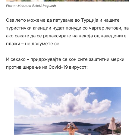
Photo: Mehmed Belet/Unsplash
Ова лето можеме да патуваме во Турција и нашите
туристички агенции нудат понуди со чартер летови, па
ако сакате да се релаксирате на некоја од наведените
плажи – не двоумете се.
И секако – придржувајте се кон сите заштитни мерки
против ширење на Covid-19 вирусот: