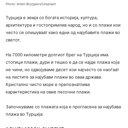
Photo: Artem Bryzgalov/Unsplash
Турција е земја со богата историја, култура,
архитектура и гостопримлив народ, но и со плажи кои
често се опишуваат како едни од најубавите плажи во
светот.
На 7000 километри долгиот брег на Турција има
стотици плажи, дури и тешко е да се најде плажа која
не чини, но одвојуваме десет кои најчесто се наоѓаат
на листите за најубави плажи во оваа држава.
Кристално чисто море е препознатлива
карактеристика на овие песочни плажи.
Започнуваме со плажата која е прогласена за најубава
плажа во Турција: