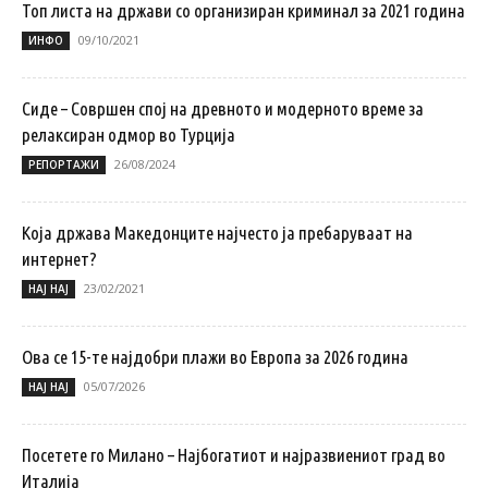
Топ листа на држави со организиран криминал за 2021 година
09/10/2021
ИНФО
Сиде – Совршен спој на древното и модерното време за
релаксиран одмор во Турција
26/08/2024
РЕПОРТАЖИ
Која држава Македонците најчесто ја пребаруваат на
интернет?
23/02/2021
НАЈ НАЈ
Ова се 15-те најдобри плажи во Европа за 2026 година
05/07/2026
НАЈ НАЈ
Посетете го Милано – Најбогатиот и најразвиениот град во
Италија