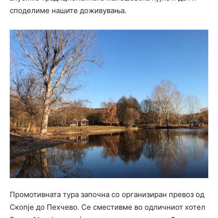
споделиме нашите доживувања.
Промотивната тура започна со организиран превоз од
Скопје до Пехчево. Се сместивме во одличниот хотел