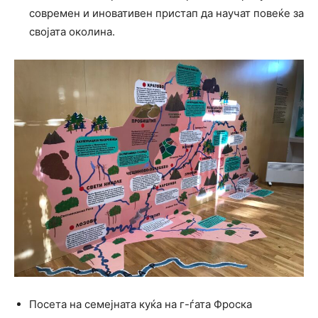
современ и иновативен пристап да научат повеќе за
својата околина.
Посета на семејната куќа на г-ѓата Фроска