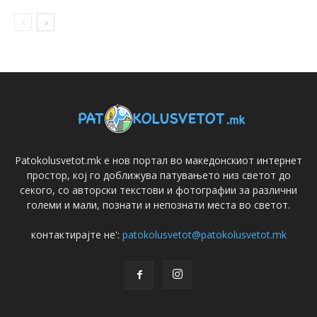
Patokolusvetot.mk е нов портал во македонскиот интернет
простор, кој го доближува патувањето низ светот до
секого, со авторски текстови и фотографии за различни
големи и мали, познати и непознати места во светот.
контактирајте не':
patokolusvetot@patokolusvetot.mk