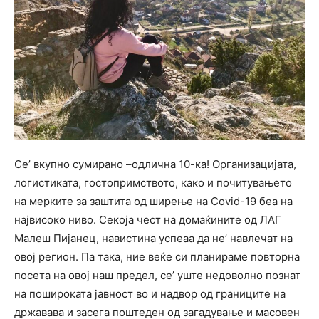
Се’ вкупно сумирано –одлична 10-ка! Организацијата,
логистиката, гостопримството, како и почитувањето
на мерките за заштита од ширење на Covid-19 беа на
највисоко ниво. Секоја чест на домаќините од ЛАГ
Малеш Пијанец, навистина успеаа да не’ навлечат на
овој регион. Па така, ние веќе си планираме повторна
посета на овој наш предел, се’ уште недоволно познат
на пошироката јавност во и надвор од границите на
државава и засега поштеден од загадување и масовен