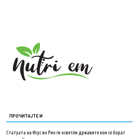
ПРОЧИТАЈТЕ И
Статуата на Исус во Рио ги осветли државите кои се борат