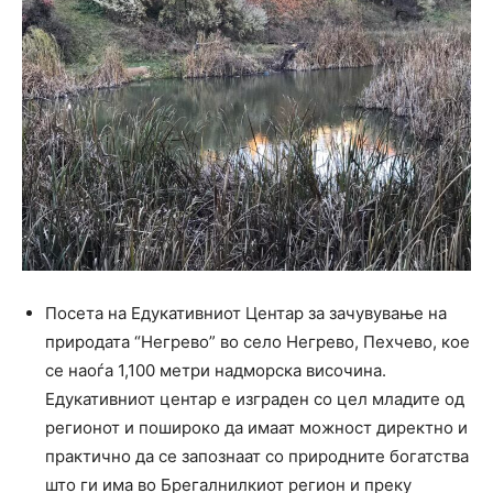
Посета на Едукативниот Центар за зачувување на
природата “Негрево” во село Негрево, Пехчево, кое
се наоѓа 1,100 метри надморска височина.
Едукативниот центар е изграден со цел младите од
регионот и пошироко да имаат можност директно и
практично да се запознаат со природните богатства
што ги има во Брегалнилкиот регион и преку