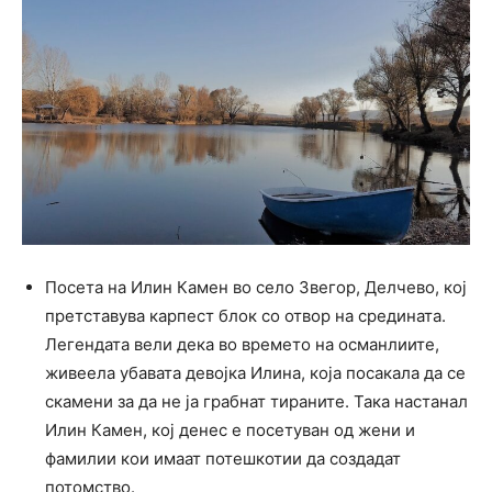
Посета на Илин Камен во село Звегор, Делчево, кој
претставува карпест блок со отвор на средината.
Легендата вели дека во времето на османлиите,
живеела убавата девојка Илина, која посакала да се
скамени за да не ја грабнат тираните. Така настанал
Илин Камен, кој денес е посетуван од жени и
фамилии кои имаат потешкотии да создадат
потомство.