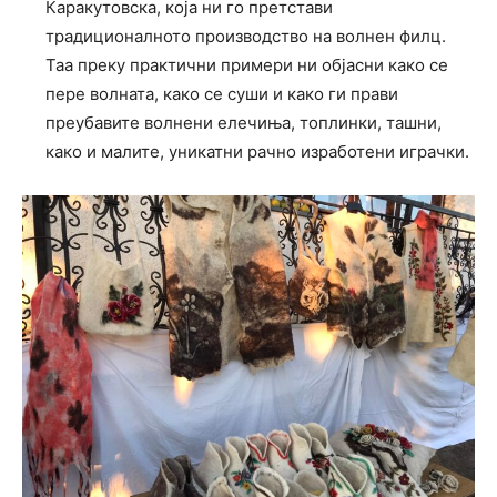
Каракутовска, која ни го претстави
традиционалното производство на волнен филц.
Таа преку практични примери ни објасни како се
пере волната, како се суши и како ги прави
преубавите волнени елечиња, топлинки, ташни,
како и малите, уникатни рачно изработени играчки.