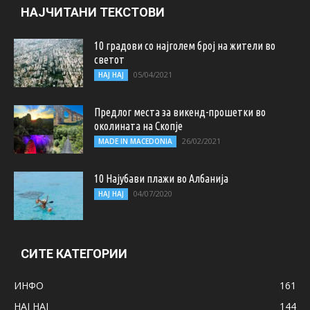
НАЈЧИТАНИ ТЕКСТОВИ
10 градови со најголем број на жители во
светот
05/04/2021
НАЈ НАЈ
Предлог места за викенд-прошетки во
околината на Скопје
26/02/2021
MADE IN MACEDONIA
10 Најубави плажи во Албанија
04/07/2020
НАЈ НАЈ
СИТЕ КАТЕГОРИИ
ИНФО
161
НАЈ НАЈ
144