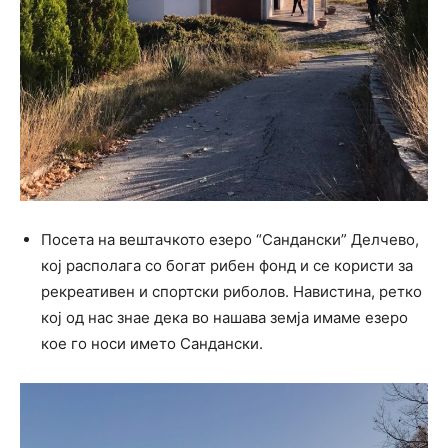
Посета на вештачкото езеро “Сандански” Делчево,
кој располага со богат рибен фонд и се користи за
рекреативен и спортски риболов. Навистина, ретко
кој од нас знае дека во нашава земја имаме езеро
кое го носи името Сандански.