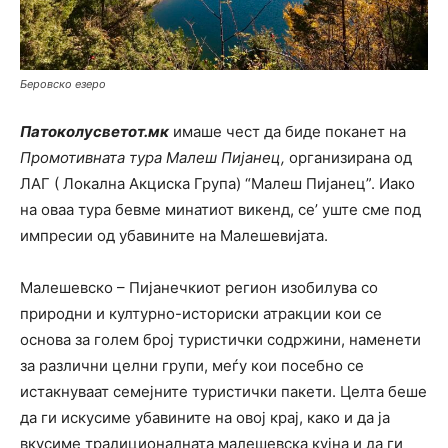
Беровско езеро
Патоколусветот.мк
имаше чест да биде поканет на
Промотивната тура Малеш Пијанец,
организирана од
ЛАГ ( Локална Акциска Група) “Малеш Пијанец”. Иако
на оваа тура бевме минатиот викенд, се’ уште сме под
импресии од убавините на Малешевијата.
Малешевско – Пијанечкиот регион изобилува со
природни и културно-историски атракции кои се
основа за голем број туристички содржини, наменети
за различни целни групи, меѓу кои посебно се
истакнуваат семејните туристички пакети. Целта беше
да ги искусиме убавините на овој крај, како и да ја
вкусиме традиционалната малешевска кујна и да ги