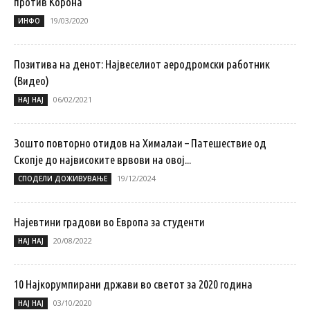
против Корона
19/03/2020
ИНФО
Позитива на денот: Највеселиот аеродромски работник
(Видео)
06/02/2021
НАЈ НАЈ
Зошто повторно отидов на Хималаи – Патешествие од
Скопје до највисоките врвови на овој...
19/12/2024
СПОДЕЛИ ДОЖИВУВАЊЕ
Најевтини градови во Европа за студенти
20/08/2022
НАЈ НАЈ
10 Најкорумпирани држави во светот за 2020 година
03/10/2020
НАЈ НАЈ