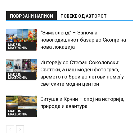
ПОВРЗАНИ НАПИСИ
ПОВЕЌЕ ОД АВТОРОТ
“Зимзоленд” – Започна
новогодишниот базар во Скопје на
MADE IN
нова локација
MACEDONIA
Интервју со Стефан Соколовски:
Светски, а наш моден фотограф,
MADE IN
времето го брои во летови помеѓу
MACEDONIA
светските модни центри
Битуше и Крчин – спој на историја,
природа и авантура
MADE IN
MACEDONIA