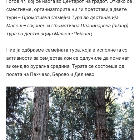
Гогов 4*, кој се наоѓа во центарот на градот. Откако се
сместивме, организаторите ни ги претставија двете
тури –
Промотивна Семејна Тура во дестинација
Малеш – Пијанец
и
Промотивна Планинарска (hiking)
тура во дестинација Малеш -Пијанец.
Ние ја одбравме семејната тура, која е исполнета со
активности за семјества кои се одлучиле да поминат
викенд во рурална средина. Турата се состоеше од
посета на Пехчево, Берово и Делчево.