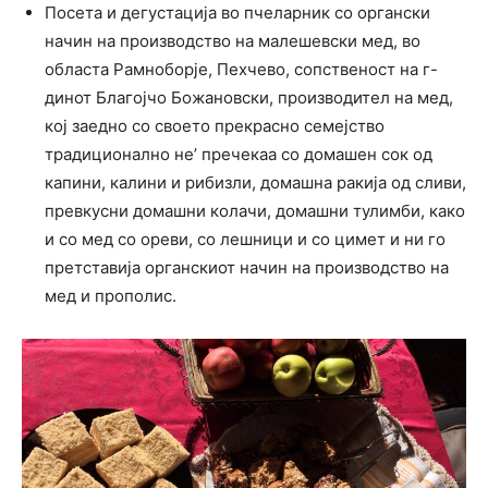
Посета и дегустација во пчеларник со органски
начин на производство на малешевски мед, во
областа Рамноборје, Пехчево, сопственост на г-
динот Благојчо Божановски, производител на мед,
кој заедно со своето прекрасно семејство
традиционално не’ пречекаа со домашен сок од
капини, калини и рибизли, домашна ракија од сливи,
превкусни домашни колачи, домашни тулимби, како
и со мед со ореви, со лешници и со цимет и ни го
претставија органскиот начин на производство на
мед и прополис.