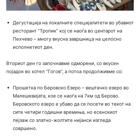
Дегустација на локалните специјалитети во убавиот
ресторант “Тропик” кој се наоѓа во центарот на
Пехчево – многу вкусна завршница на целосно
исполнетиот ден.
Вториот ден го започнавме одморени, со вкусен
појадок во хотел “Гогов”, а потоа продолживме со:
Прошетка по Беровско Езеро – вештачко езеро во
Малешевијата, кое се наоѓа на 7км од Берово.
Беровското езеро е убаво да се посети во текот на
сите четири годишни времиња, но есенскиот
пејзаж со златно-жолтите нијанси изгледа
совршено.