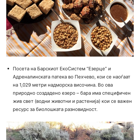
Посета на Барскиот ЕкоСистем “Езерце” и
Адреналинската патека во Пехчево, кои се наоѓаат
на 1,029 метри надморска височина. Во ова
природно создадено езеро – бара има специфичен
жив свет (водни животни и растенија) кои се важен
ресурс за биолошката разновидност.