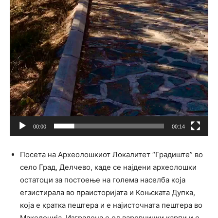
00:00
00:14
Посета на Археолошкиот Локалитет “Градиште” во
село Град, Делчево, каде се најдени археолошки
остатоци за постоење на голема населба која
егзистирала во праисторијата и Коњската Дупка,
која е кратка пештера и е најисточната пештера во
Македонија. Изградена е од варовнички карпи и е