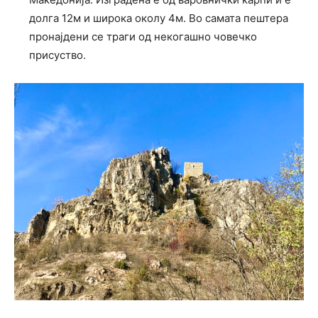
долга 12м и широка околу 4м. Во самата пештера
пронајдени се траги од некогашно човечко
присуство.