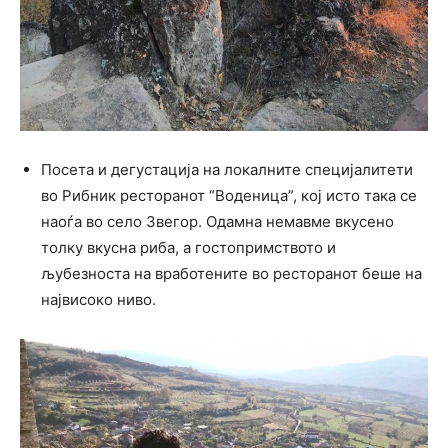
Посета и дегустација на локалните специјалитети
во Рибник ресторанот “Воденица”, кој исто така се
наоѓа во село Звегор. Одамна немавме вкусено
толку вкусна риба, а гостопримството и
љубезноста на вработените во ресторанот беше на
највисоко ниво.