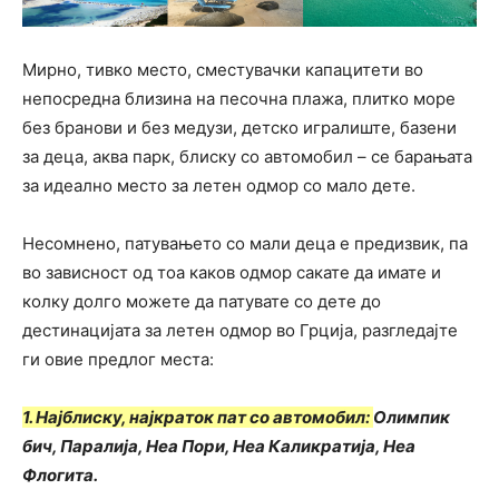
Мирно, тивко место, сместувачки капацитети во
непосредна близина на песочна плажа, плитко море
без бранови и без медузи, детско игралиште, базени
за деца, аква парк, блиску со автомобил – се барањата
за идеално место за летен одмор со мало дете.
Несомнено, патувањето со мали деца е предизвик, па
во зависност од тоа каков одмор сакате да имате и
колку долго можете да патувате со дете до
дестинацијата за летен одмор во Грција, разгледајте
ги овие предлог места:
1. Најблиску, најкраток пат со автомобил:
Олимпик
бич, Паралија, Неа Пори, Неа Каликратија, Неа
Флогита.