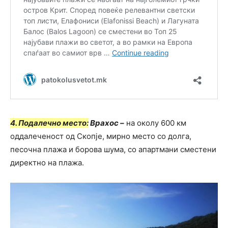
4. Подалечно место:
Врахос
–
на околу 600 км
оддалеченост од Скопје, мирно место со долга,
песочна плажа и борова шума, со апартмани сместени
директно на плажа.