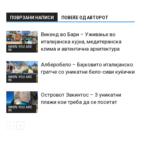
ПОВРЗАНИ НАПИСИ
ПОВЕЌЕ ОД АВТОРОТ
Викенд во Бари – Уживање во
италијанска кујна, медитеранска
WHEN YOU ARE
клима и автентична архитектура
IN
Алберобело – Бајковито италијанско
гратче со уникатни бело-сиви куќички
WHEN YOU ARE
IN
Островот Закинтос – 3 уникатни
плажи кои треба да се посетат
WHEN YOU ARE
IN