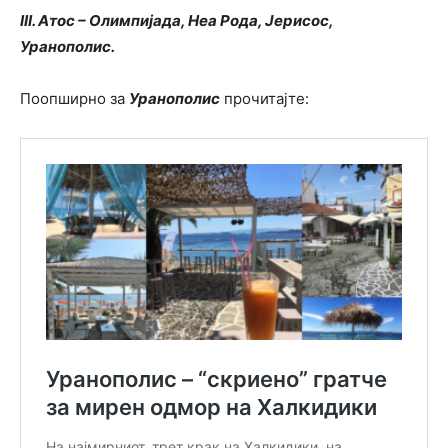
III. Атос – Олимпијада, Неа Рода, Јерисос,
Уранополис.
Поопширно за
Уранополис
прочитајте: