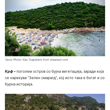
Тасос Photo: Ilias Tsapaliaris from Unsplash.com
Крф –
поголем остров со бујна вегетација, заради која
се нарекува “Зелен смарагд”, кој исто така е богат и со
бурна историја.