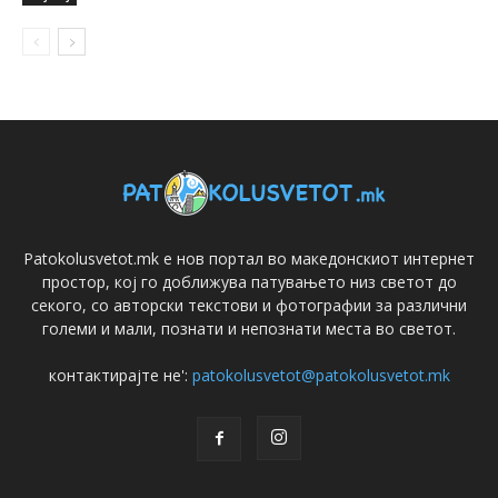
Patokolusvetot.mk е нов портал во македонскиот интернет
простор, кој го доближува патувањето низ светот до
секого, со авторски текстови и фотографии за различни
големи и мали, познати и непознати места во светот.
контактирајте не':
patokolusvetot@patokolusvetot.mk