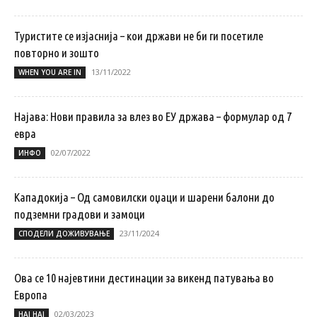
Туристите се изјаснија – кои држави не би ги посетиле
повторно и зошто
13/11/2022
WHEN YOU ARE IN
Најава: Нови правила за влез во ЕУ држава – формулар од 7
евра
02/07/2022
ИНФО
Кападокија – Од самовилски оџаци и шарени балони до
подземни градови и замоци
23/11/2024
СПОДЕЛИ ДОЖИВУВАЊЕ
Ова се 10 најевтини дестинации за викенд патувањa во
Европа
02/03/2023
НАЈ НАЈ