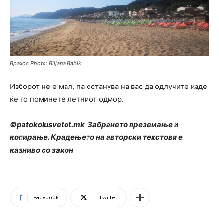
Врахос Photo: Biljana Babik
Изборот не е мал, па останува на вас да одлучите каде
ќе го поминете летниот одмор.
©patokolusvetot.mk Забрането преземање и
копирање. Крадењето на авторски текстови е
казниво со закон
Facebook
Twitter