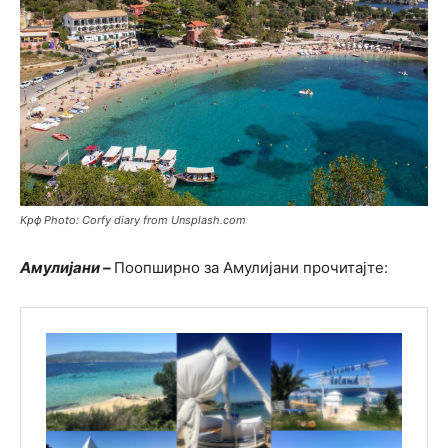
Kрф Photo: Corfy diary from Unsplash.com
Амулијани –
Поопширно за Амулијани прочитајте: