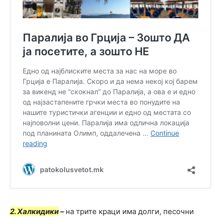
2. Халкидики
–
на трите краци има долги, песочни