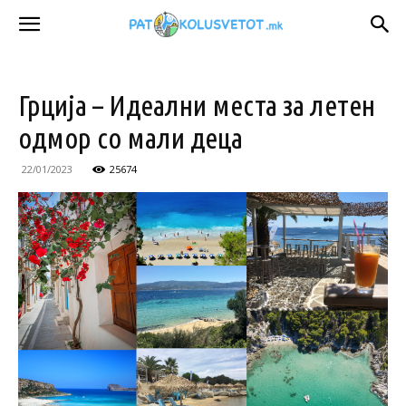
Грција – Идеални места за летен
одмор со мали деца
22/01/2023
25674