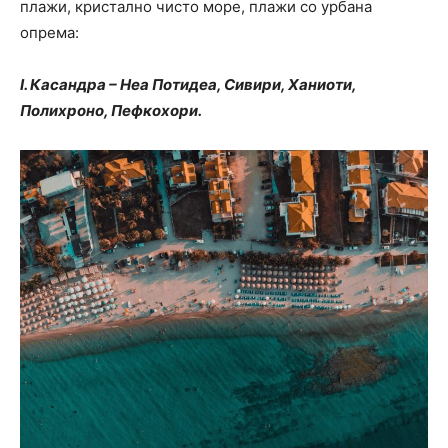
плажи, кристално чисто море, плажи со урбана
опрема:
I. Касандра – Неа Потидеа, Сивири, Ханиоти,
Полихроно, Пефкохори.