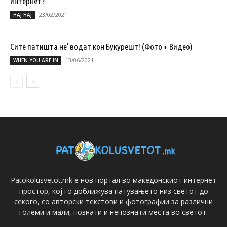
интернет?
23/02/2021
НАЈ НАЈ
Сите патишта не’ водат кон Букурешт! (Фото + Видео)
13/06/2021
WHEN YOU ARE IN
Patokolusvetot.mk е нов портал во македонскиот интернет
простор, кој го доближува патувањето низ светот до
секого, со авторски текстови и фотографии за различни
големи и мали, познати и непознати места во светот.