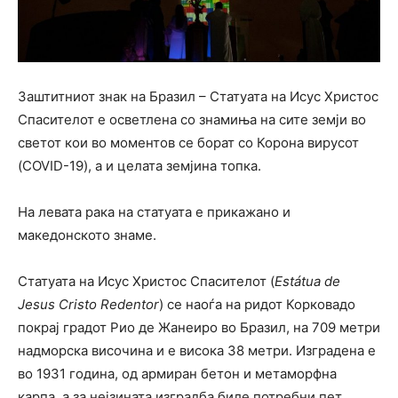
Заштитниот знак на Бразил – Статуата на Исус Христос
Спасителот е осветлена со знамиња на сите земји во
светот кои во моментов се борат со Корона вирусот
(COVID-19), а и целата земјина топка.
На левата рака на статуата е прикажано и
македонското знаме.
Статуата на Исус Христос Спасителот (
Estátua de
Jesus Cristo Redentor
) се наоѓа на ридот Корковадо
покрај градот Рио де Жанеиро во Бразил, на 709 метри
надморска височина и е висока 38 метри. Изградена е
во 1931 година, од армиран бетон и метаморфна
карпа, а за нејзината изградба биле потребни пет