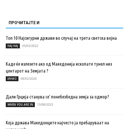
ПРОЧИТАЈТЕ И
Топ 10 Најсигурни држави во случај на трета светска војна
05/03/2022
НАЈ НАЈ
Каде ќе излезете ако од Македонија ископате тунел низ
центарот на Земјата ?
08/02/2020
ИНФО
Дали Грција станува се’ понебезбедна земја за одмор?
13/08/2023
WHEN YOU ARE IN
Која држава Македонците најчесто ја пребаруваат на