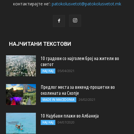
контактирајте не':
patokolusvetot@patokolusvetot.mk
НАЈЧИТАНИ ТЕКСТОВИ
10 градови со најголем број на жители во
светот
05/04/2021
НАЈ НАЈ
Предлог места за викенд-прошетки во
околината на Скопје
26/02/2021
MADE IN MACEDONIA
10 Најубави плажи во Албанија
04/07/2020
НАЈ НАЈ