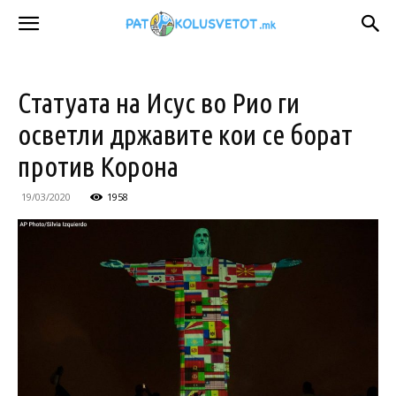
Статуата на Исус во Рио ги
осветли државите кои се борат
против Корона
19/03/2020
1958