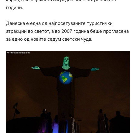
години.
Денеска е една од најпосетуваните туристички
атракции во светот, а во 2007 година беше прогласена
за едно од новите седум светски чуда.