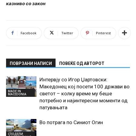
казниво со закон
Facebook
Twitter
Pinterest
ПОВРЗАНИ НАПИСИ
ПОВЕЌЕ ОД АВТОРОТ
Интервју со Игор Џартовски:
Македонец кој посети 100 држави во
MADE IN
светот – колку време му беше
MACEDONIA
потребно и најинтересни моменти од
патувањата
Во потрага по Синиот Oгин
СПОДЕЛИ