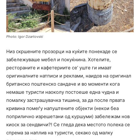
Photo: Igor Dzartovski
Низ скршените прозорци на куќите понекаде се
забележуваше мебел и покуќнина. Хотелите,
рестораните и кафетериите се’ уште ги имаат
оригиналните натписи и реклами, наидов на оригинал
британско поштенско сандаче и во моменти кога
немаше туристи наоколу постоеше една чудна и
помалку застрашувачка тишина, за да после првата
кривина помеѓу напуштените објекти (некои беа
поприлично изрешетани од куршуми) забележам нов
киоск за сендвичи?! Се гледа дека местото полека се
спрема за наплив на туристи, секако од малку