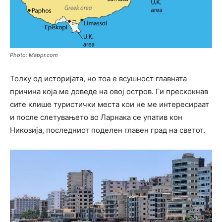
Photo: Mappr.com
Толку од историјата, но тоа е всушност главната
причина која ме доведе на овој остров. Ги прескокнав
сите клише туристички места кои не ме интересираат
и после слетувањето во Ларнака се упатив кон
Никозија, последниот поделен главен град на светот.