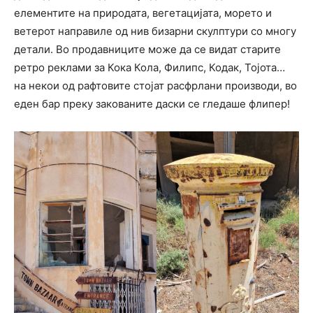
елементите на природата, вегетацијата, морето и
ветерот направиле од нив бизарни скулптури со многу
детали. Во продавниците може да се видат старите
ретро реклами за Кока Кола, Филипс, Кодак, Тојота…
на некои од рафтовите стојат расфрлани производи, во
еден бар преку закованите даски се гледаше флипер!