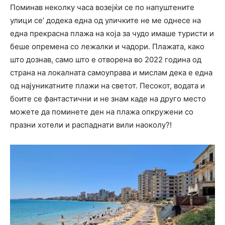
Поминав неколку часа возејќи се по напуштените
улици се’ додека една од уличките не ме однесе на
една прекрасна плажа на која за чудо имаше туристи и
беше опремена со лежалки и чадори. Плажата, како
што дознав, само што е отворена во 2022 година од
страна на локалната самоуправа и мислам дека е една
од најуникатните плажи на светот. Песокот, водата и
боите се фантастични и не знам каде на друго место
можете да поминете ден на плажа опкружени со
празни хотели и распаднати вили наоколу?!