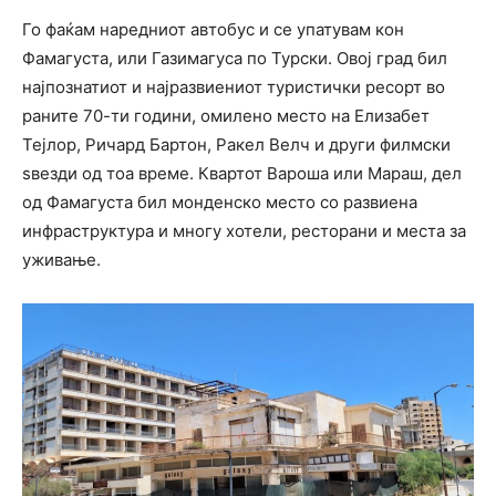
Го фаќам наредниот автобус и се упатувам кон
Фамагуста, или Газимагуса по Турски. Овој град бил
најпознатиот и најразвиениот туристички ресорт во
раните 70-ти години, омилено место на Елизабет
Тејлор, Ричард Бартон, Ракел Велч и други филмски
ѕвезди од тоа време. Квартот Вароша или Мараш, дел
од Фамагуста бил монденско место со развиена
инфраструктура и многу хотели, ресторани и места за
уживање.