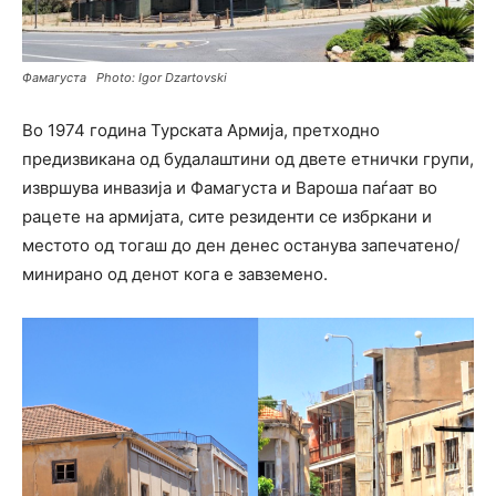
Фамагуста Photo: Igor Dzartovski
Во 1974 година Турската Армија, претходно
предизвикана од будалаштини од двете етнички групи,
извршува инвазија и Фамагуста и Вароша паѓаат во
рацете на армијата, сите резиденти се избркани и
местото од тогаш до ден денес останува запечатено/
минирано од денот кога е завземено.