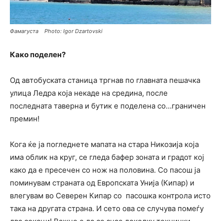
Фамагуста Photo: Igor Dzartovski
Како поделен?
Од автобуската станица тргнав по главната пешачка
улица Ледра која некаде на средина, после
последната таверна и бутик е поделена со…граничен
премин!
Кога ќе ја погледнете мапата на стара Никозија која
има облик на круг, се гледа бафер зоната и градот кој
како да е пресечен со нож на половина. Со пасош ја
поминувам страната од Европската Унија (Кипар) и
влeгувам во Северен Кипар со пасошка контрола исто
така на другата страна. И сето ова се случува помеѓу