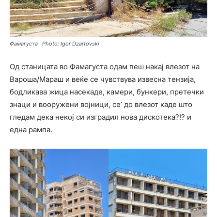
Фамагуста Photo: Igor Dzartovski
Од станицата во Фамагуста одам пеш накај влезот на
Вароша/Мараш и веќе се чувствува извесна тензија,
бодликава жица насекаде, камери, бункери, претечки
знаци и вооружени војници, се’ до влезот каде што
гледам дека некој си изградил нова дискотека?!? и
една рампа.