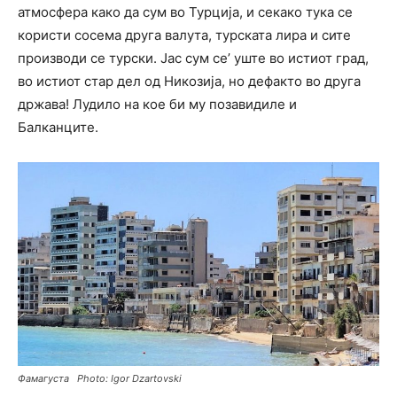
атмосфера како да сум во Турција, и секако тука се
користи сосема друга валута, турската лира и сите
производи се турски. Јас сум се’ уште во истиот град,
во истиот стар дел од Никозија, но дефакто во друга
држава! Лудило на кое би му позавидиле и
Балканците.
Фамагуста Photo: Igor Dzartovski