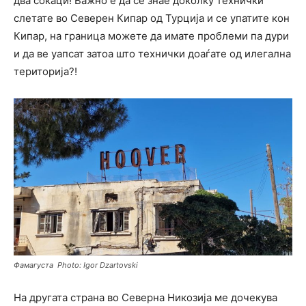
два сокаци! Важно е да се знае доколку технички
слетате во Северен Кипар од Турција и се упатите кон
Кипар, на граница можете да имате проблеми па дури
и да ве уапсат затоа што технички доаѓате од илегална
територија?!
Фамагуста Photo: Igor Dzartovski
На другата страна во Северна Никозија ме дочекува