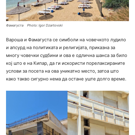
Фамагуста Photo: Igor Dzartovski
Вароша и Фамагуста се симболи на човечкото лудило
и апсурд на политиката и религијата, приказна за
многу човечки судбини и ова е одлична шанса за било
кој што е на Кипар, да ги искористи порелаксираните
услови за посета на ова уникатно место, затоа што
како такво сигурно нема да остане уште долго време.