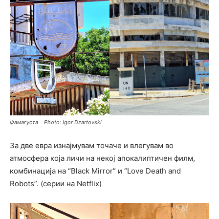
Фамагуста Photo: Igor Dzartovski
За две евра изнајмувам точаче и влегувам во
атмосфера која личи на некој апокалиптичен филм,
комбинација на “Black Mirror” и “Love Death and
Robots”. (серии на Netflix)