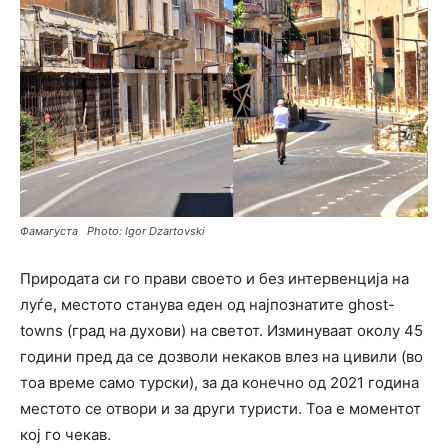
Фамагуста Photo: Igor Dzartovski
Природата си го прави своето и без интервенција на
луѓе, местото станува еден од најпознатите ghost-
towns (град на духови) на светот. Изминуваат околу 45
години пред да се дозволи некаков влез на цивили (во
тоа време само турски), за да конечно од 2021 година
местото се отвори и за други туристи. Тоа е моментот
кој го чекав.