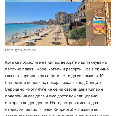
Photo: Igor Dzartovski
Кога ќе помислите на Кипар, веројатно ви текнува на
песочни плажи, море, хотели и ресорти. Тоа е обично
главната причина да се фати лет и да се поминат 10
безгрижни денови на некоја лежалка под Сонцето.
Веројатно многу луѓе не се ни свесни дека Кипар е
поделен на два дела и има доста комплицирана
историја до ден денес. На тој остров живеат два
етникуми, едниот (Грчки Киприоти) кој живее во