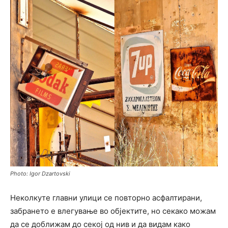
Photo: Igor Dzartovski
Неколкуте главни улици се повторно асфалтирани,
забрането е влегување во објектите, но секако можам
да се доближам до секој од нив и да видам како