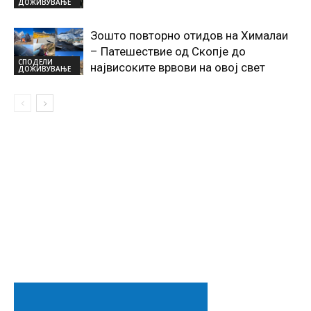
ДОЖИВУВАЊЕ
Зошто повторно отидов на Хималаи
– Патешествие од Скопје до
СПОДЕЛИ
највисоките врвови на овој свет
ДОЖИВУВАЊЕ