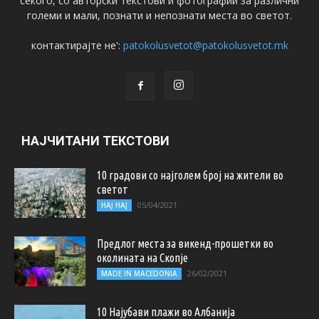
секого, со авторски текстови и фотографии за различни
големи и мали, познати и непознати места во светот.
контактирајте не':
patokolusvetot@patokolusvetot.mk
НАЈЧИТАНИ ТЕКСТОВИ
10 градови со најголем број на жители во
светот
05/04/2021
НАЈ НАЈ
Предлог места за викенд-прошетки во
околината на Скопје
26/02/2021
MADE IN MACEDONIA
10 Најубави плажи во Албанија