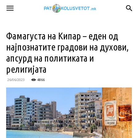
Фамагуста на Кипар – еден од
најпознатите градови на духови,
апсурд на политиката и
религијата
26/06/2023
4866