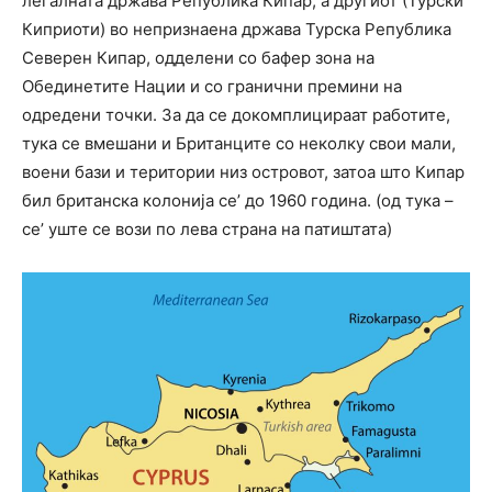
легалната држава Република Кипар, а другиот (Турски
Киприоти) во непризнаена држава Турска Република
Северен Кипар, одделени со бафер зона на
Обединетите Нации и со гранични премини на
одредени точки. За да се докомплицираат работите,
тука се вмешани и Британците со неколку свои мали,
воени бази и територии низ островот, затоа што Кипар
бил британска колонија се’ до 1960 година. (од тука –
се’ уште се вози по лева страна на патиштата)