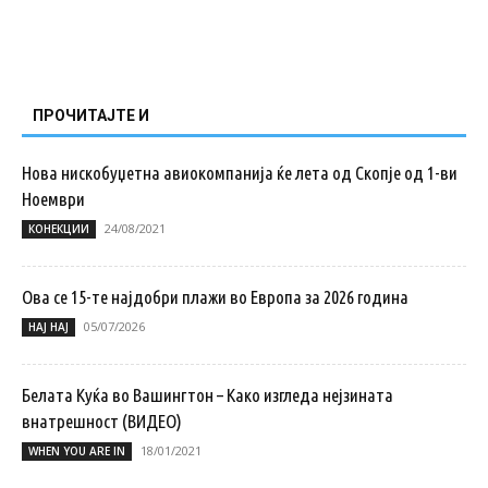
ПРОЧИТАЈТЕ И
Нова нискобуџетна авиокомпанија ќе лета од Скопје од 1-ви
Ноември
24/08/2021
КОНЕКЦИИ
Ова се 15-те најдобри плажи во Европа за 2026 година
05/07/2026
НАЈ НАЈ
Белата Куќа во Вашингтон – Како изгледа нејзината
внатрешност (ВИДЕО)
18/01/2021
WHEN YOU ARE IN