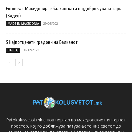
Euronews: Македонија е балканската најдобро чувана тајна
(Видео)
29/05/2021
MADE IN MACEDONIA
5 Најпотценети градови на Балканот
08/12/2022
НАЈ НАЈ
Patokolusvetot.mk е нов портал во македонскиот интернет
простор, кој го доближува патувањето низ светот до