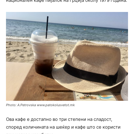
национален кафе пијалок на Грција околу 1979 година.
Photo: A.Petrovska www.patokolusvetot.mk
Ова кафе е достапно во три степени на сладост,
според количината на шеќер и кафе што се користи