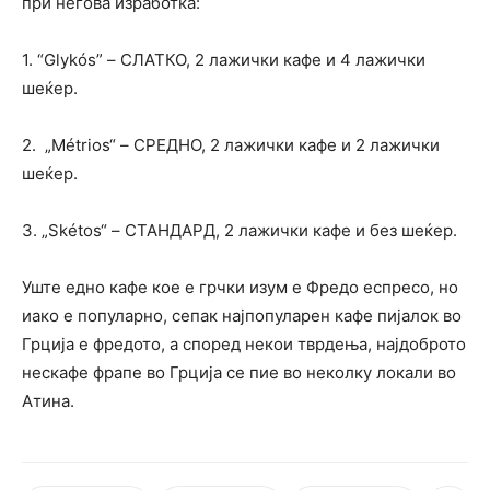
при негова изработка:
1. “Glykós” – СЛАТКО, 2 лажички кафе и 4 лажички
шеќер.
2. „Métrios“ – СРЕДНО, 2 лажички кафе и 2 лажички
шеќер.
3. „Skétos“ – СТАНДАРД, 2 лажички кафе и без шеќер.
Уште едно кафе кое е грчки изум е Фредо еспресо, но
иако е популарно, сепак најпопуларен кафе пијалок во
Грција е фредото, а според некои тврдења, најдоброто
нескафе фрапе во Грција се пие во неколку локали во
Атина.