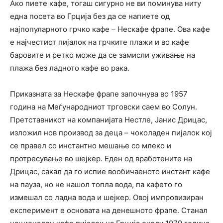
Ако пиете кафе, тогаш сигурно не ви поминува ниту
една посета во Грција без да се напиете од
најпопуларното грчко кафе – Нескафе фрапе. Ова кафе
е најчестиот пијалок на грчките плажи и во кафе
баровите и ретко може да се замисли уживање на
плажа без ладното кафе во рака.
Приказната за Нескафе фрапе започнува во 1957
година на Меѓународниот трговски саем во Солун.
Претставникот на компанијата Нестле, Јанис Дрицас,
изложил нов производ за деца – чоколаден пијалок кој
се правел со инстантно мешање со млеко и
протресување во шејкер. Еден од вработените на
Дрицас, сакал да го испие вообичаеното инстант кафе
на пауза, но не нашол топла вода, па кафето го
измешал со ладна вода и шејкер. Овој импровизиран
експеримент е основата на денешното фрапе. Станал