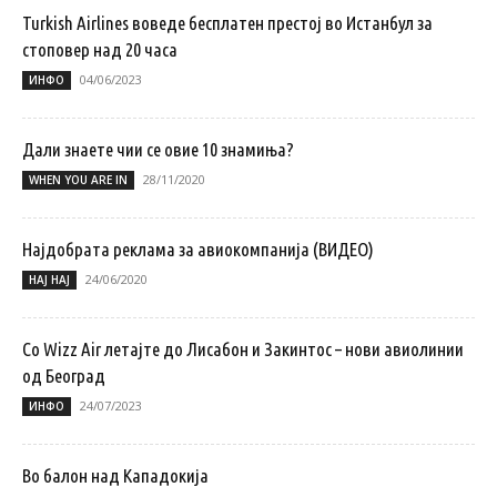
Turkish Airlines воведе бесплатен престој во Истанбул за
стоповер над 20 часа
04/06/2023
ИНФО
Дали знаете чии се овие 10 знамиња?
28/11/2020
WHEN YOU ARE IN
Најдобрата реклама за авиокомпанија (ВИДЕО)
24/06/2020
НАЈ НАЈ
Со Wizz Air летајте до Лисабон и Закинтос – нови авиолинии
од Београд
24/07/2023
ИНФО
Во балон над Кападокија