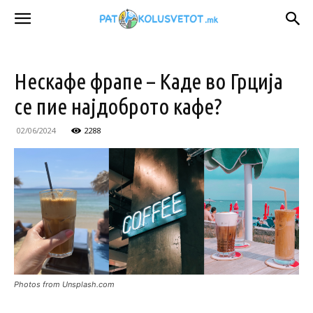
Нескафе фрапе – Каде во Грција
се пие најдоброто кафе?
02/06/2024
2288
Photos from Unsplash.com