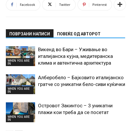
Facebook
Twitter
Pinterest
ПОВРЗАНИ НАПИСИ
ПОВЕЌЕ ОД АВТОРОТ
Викенд во Бари – Уживање во
италијанска кујна, медитеранска
WHEN YOU ARE
клима и автентична архитектура
IN
Алберобело – Бајковито италијанско
гратче со уникатни бело-сиви куќички
WHEN YOU ARE
IN
Островот Закинтос – 3 уникатни
плажи кои треба да се посетат
WHEN YOU ARE
IN