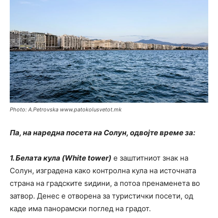
Photo: A.Petrovska www.patokolusvetot.mk
Па, на наредна посета на Солун, одвојте време за:
1. Белата кула (White tower)
е заштитниот знак на
Солун, изградена како контролна кула на источната
страна на градските ѕидини, а потоа пренаменета во
затвор. Денес е отворена за туристички посети, од
каде има панорамски поглед на градот.