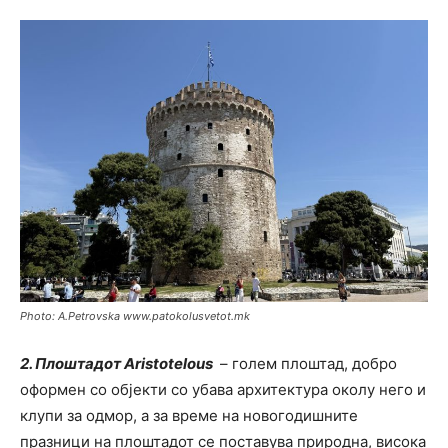
Photo: A.Petrovska www.patokolusvetot.mk
2. Плоштадот Aristotelous
– голем плоштад, добро
оформен со објекти со убава архитектура околу него и
клупи за одмор, а за време на новогодишните
празници на плоштадот се поставува природна, висока