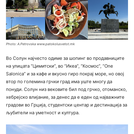
Photo: A.Petrovska www.patokolusvetot.mk
Во Солун најчесто одиме за шопинг во продавниците
на улицата “Цимитски”, во “Икеа”, “Космос”, “One
Salonica” и за кафе и вкусно гиро покрај море, но овој
втор по големина грчки град има уште многу да
понуди. Солун низ вековите бил под грчко, отоманско,
хебрејско влијание, за денес да е еден од најважните
градови во Грција, студентски центар и дестинација за
љубители на уметност и култура.