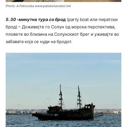
Photo: A.Petrovska www.patokolusvetot.mk
5. 30 -минутна тура со брод
(party boat или пиратски
брод) – Доживејте го Солун од морска перспектива,
пловете во близина на Солунскиот брег и уживајте во
забавата која се нуди на бродот.