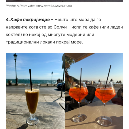
Photo: A.Petrovska www.patokolusvetot.mk
4. Кафе покрај море
– Нешто што мора да го
направите кога сте во Солун – испијте кафе (или ладен
коктел) во некој од многуте модерни или
традиционални локали покрај море.