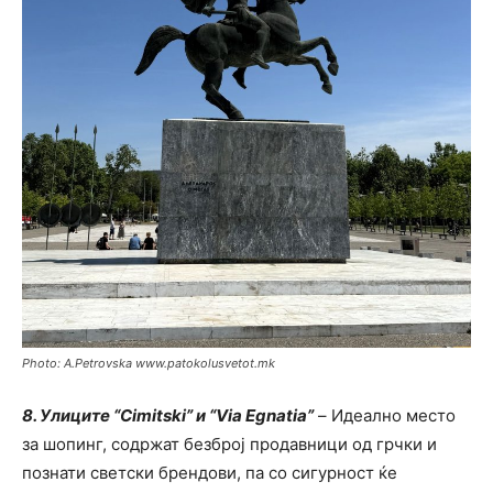
Photo: A.Petrovska www.patokolusvetot.mk
8. Улиците “Cimitski” и “Via Egnatia”
– Идеално место
за шопинг, содржат безброј продавници од грчки и
познати светски брендови, па со сигурност ќе