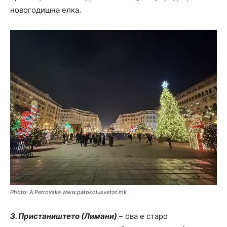
новогодишна елка.
Photo: A.Petrovska www.patokolusvetot.mk
3. Пристаништето (Лимани)
– ова е старо