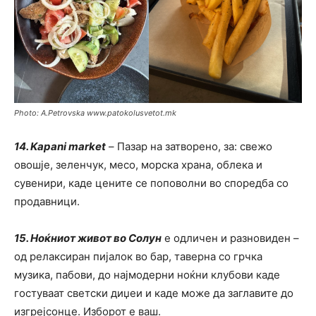
Photo: A.Petrovska www.patokolusvetot.mk
14. Kapani market
– Пазар на затворено, за: свежо
овошје, зеленчук, месо, морска храна, облека и
сувенири, каде цените се поповолни во споредба со
продавници.
15. Ноќниот живот во Солун
е одличен и разновиден –
од релаксиран пијалок во бар, таверна со грчка
музика, пабови, до најмодерни ноќни клубови каде
гостуваат светски диџеи и каде може да заглавите до
изгрејсонце. Изборот е ваш.