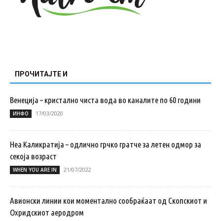
ПРОЧИТАЈТЕ И
Венеција – кристално чиста вода во каналите по 60 години
17/03/2020
ИНФО
Неа Каликратија – одлично грчко гратче за летен одмор за
секоја возраст
21/07/2022
WHEN YOU ARE IN
Авионски линии кои моментално сообраќаат од Скопскиот и
Охридскиот аеродром