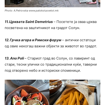
Photo: A.Petrovska www.patokolusvetot.mk
11. Црквата Saint Demetrius
– Посетете ја оваа црква
посветена на заштитникот на градот Солун.
12. Грчка агора и Римски форум
– антички остатоци
од овие некогаш важни објекти за животот во градот.
13. Аno Poli
– Стариот град во Солун, со лавиринт од
стари, тесни улички со традиционални куќи, таверни
под отворено небо и историски споменици.