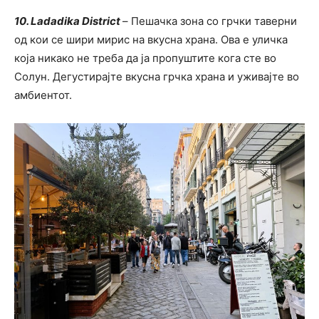
10. Ladadika District
– Пешачка зона со грчки таверни
од кои се шири мирис на вкусна храна. Ова е уличка
која никако не треба да ја пропуштите кога сте во
Солун. Дегустирајте вкусна грчка храна и уживајте во
амбиентот.