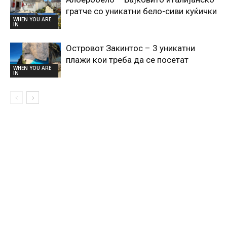
гратче со уникатни бело-сиви куќички
WHEN YOU ARE
IN
Островот Закинтос – 3 уникатни
плажи кои треба да се посетат
WHEN YOU ARE
IN