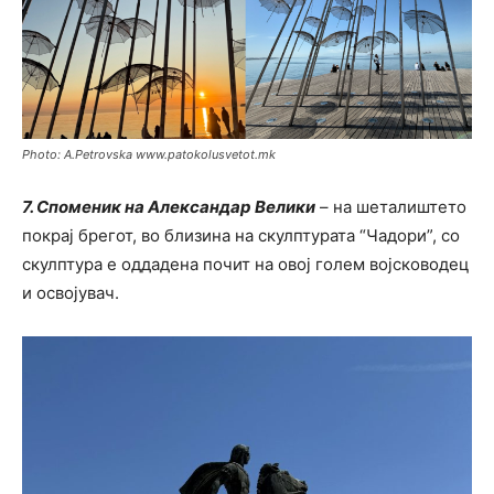
Photo: A.Petrovska www.patokolusvetot.mk
7. Споменик на Александар Велики
– на шеталиштето
покрај брегот, во близина на скулптурата “Чадори”, со
скулптура е оддадена почит на овој голем војсководец
и освојувач.