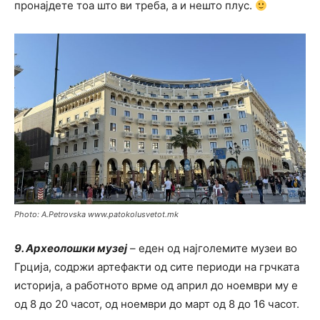
пронајдете тоа што ви треба, а и нешто плус.
Photo: A.Petrovska www.patokolusvetot.mk
9. Aрхеoлошки музеј
– еден од најголемите музеи во
Грција, содржи артефакти од сите периоди на грчката
историја, а работното врме од април до ноември му е
од 8 до 20 часот, од ноември до март од 8 до 16 часот.