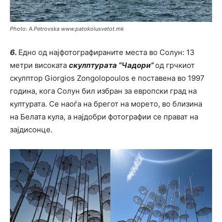
Photo: A.Petrovska www.patokolusvetot.mk
6.
Едно од најфотографираните места во Солун: 13
метри високата
скулптурата “Чадори”
од грчкиот
скулптор Giorgios Zongolopoulos е поставена во 1997
година, кога Солун бил избран за европски град на
културата. Се наоѓа на брегот на морето, во близина
на Белата кула, а најдобри фотографии се прават на
зајдисонцe.