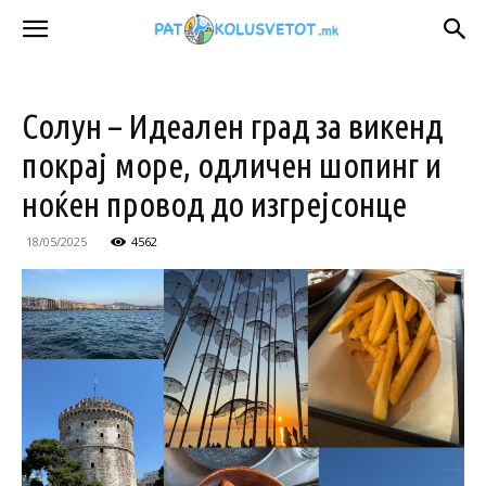
Солун – Идеален град за викенд
покрај море, одличен шопинг и
ноќен провод до изгрејсонце
18/05/2025
4562