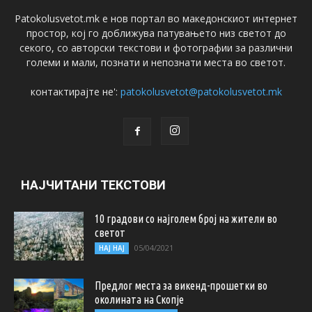
Patokolusvetot.mk е нов портал во македонскиот интернет
простор, кој го доближува патувањето низ светот до
секого, со авторски текстови и фотографии за различни
големи и мали, познати и непознати места во светот.
контактирајте не':
patokolusvetot@patokolusvetot.mk
НАЈЧИТАНИ ТЕКСТОВИ
10 градови со најголем број на жители во
светот
05/04/2021
НАЈ НАЈ
Предлог места за викенд-прошетки во
околината на Скопје