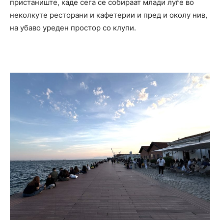
пристаниште, каде сега се собираат млади луѓе во
неколкуте ресторани и кафетерии и пред и околу нив,
на убаво уреден простор со клупи.