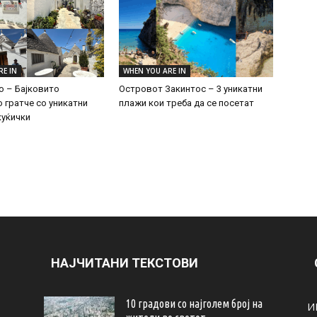
RE IN
WHEN YOU ARE IN
 – Бајковито
Островот Закинтос – 3 уникатни
о гратче со уникатни
плажи кои треба да се посетат
куќички
НАЈЧИТАНИ ТЕКСТОВИ
10 градови со најголем број на
И