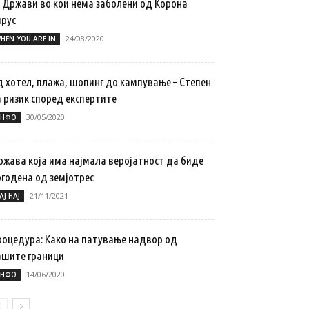
4 Држави во кои нема заболени од Корона
ирус
24/08/2020
HEN YOU ARE IN
д хотел, плажа, шопинг до кампување – Степен
а ризик според експертите
30/05/2020
НФО
ржава која има најмала веројатност да биде
огодена од земјотрес
21/11/2021
АЈ НАЈ
роцедура: Како на патување надвор од
ашите граници
14/06/2020
НФО