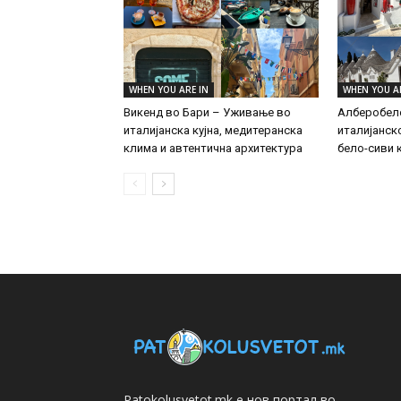
WHEN YOU ARE IN
WHEN YOU A
Викенд во Бари – Уживање во
Алберобело
италијанска кујна, медитеранска
италијанск
клима и автентична архитектура
бело-сиви 
Patokolusvetot.mk е нов портал во