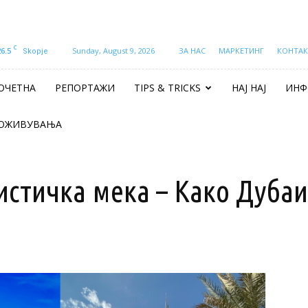
C
26.5
Sunday, August 9, 2026
ЗА НАС
МАРКЕТИНГ
КОНТАК
Skopje
ОЧЕТНА
РЕПОРТАЖИ
TIPS & TRICKS
НАЈ НАЈ
ИНФ
ОЖИВУВАЊА
истичка мека – Како Дубаи