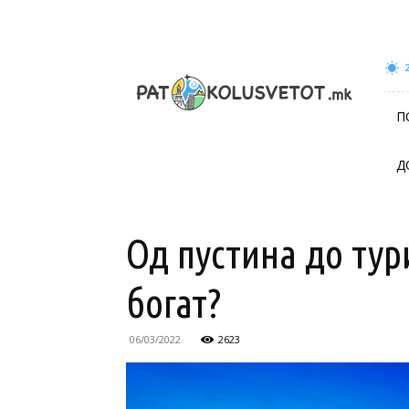
patokolusvetot.mk
П
Д
Од пустина до тур
богат?
06/03/2022
2623