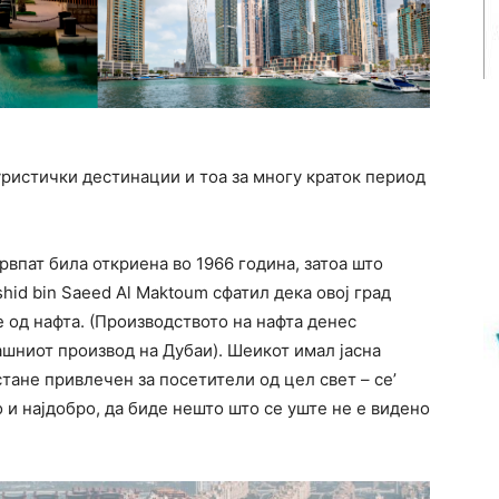
уристички дестинации и тоа за многу краток период
првпат била откриена во 1966 година, затоа што
hid bin Saeed Al Maktoum сфатил дека овој град
 од нафта. (Производството на нафта денес
ашниот производ на Дубаи). Шеикот имал јасна
 стане привлечен за посетители од цел свет – се’
 и најдобро, да биде нешто што се уште не е видено