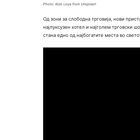
Photo: Aldo Loya from Unsplash
Од зони за слободна трговија, нови прист
најлуксузен хотел и најголем трговски ш
стана едно од најбогатите места во свето