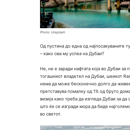
Photo: Unsplash
Од пустина до една од најпосакуваните т
– како ова му успеа на Дубаи?
Не, не е заради нафтата која во Дубаи за 
тогашниот владетел на Дубаи, шеикот Ras
нема да може бесконечно долго да живее
претставува помалку од 1% од бруто дом
визија како треба да изгледа Дубаи за да
што ќе се изгради мора да биде најголемо
во светот.