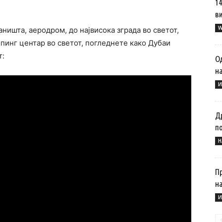
1
в
W
аништа, аеродром, до највисока зграда во светот,
опинг центар во светот, погледнете како Дубаи
т:
О
н
И
Д
п
Н
П
н
И