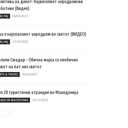
озитива на денот: Највеселиот аеродромски
аботник (Видео)
06/02/2021
АЈ НАЈ
ва е најопасниот аеродром во светот (ВИДЕО)
27/10/2020
АЈ НАЈ
алели Смадар – Обична мајка со необичен
вот на пат низ светот
09/03/2021
IPS & TRICKS
оп 20 туристички атракции во Македонија
25/12/2022
ADE IN MACEDONIA