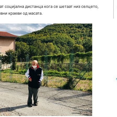
ат социјална дистанца кога се шетаат низ селцето,
ивни краеви од масата.