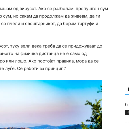
лашам од вирусот. Ако се разболам, препуштен сум
ар сум, но сакам да продолжам да живеам, да ги
 со пчели и овоштарникот, да берам тартуфи и
сот, туку вели дека треба да се придржуваат до
ањето на физичка дистанца не е само од
ро или лошо. Ако постојат правила, мора да се
е луѓе. Се работи за принцип.”
Со
Н