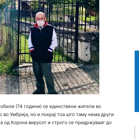
Нобили (74 години) се единствени жители во
 во Умбрија, но и покрај тоа што таму нема други
та од Корона вирусот и строго се придржуваат до