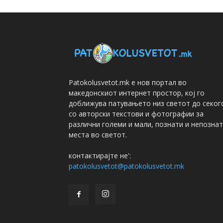
Patokolusvetot.mk е нов портал во
македонскиот интернет простор, кој го
доближува патувањето низ светот до секог
со авторски текстови и фотографии за
различни големи и мали, познати и непозна
места во светот.
контактирајте не':
patokolusvetot@patokolusvetot.mk