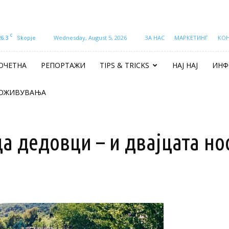
C
26.3
Wednesday, August 5, 2026
ЗА НАС
МАРКЕТИНГ
КО
Skopje
ОЧЕТНА
РЕПОРТАЖИ
TIPS & TRICKS
НАЈ НАЈ
ИНФ
ОЖИВУВАЊА
ца дедовци – и двајцата но