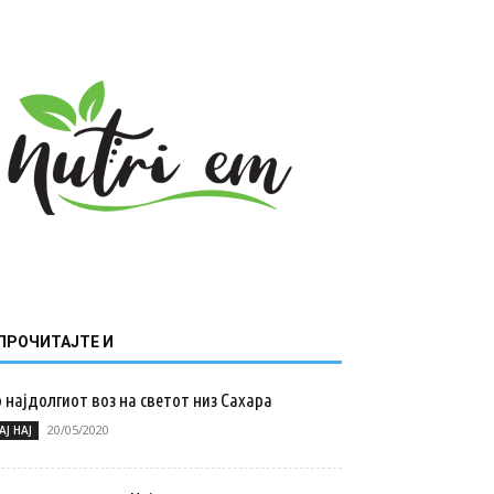
ПРОЧИТАЈТЕ И
 најдолгиот воз на светот низ Сахара
20/05/2020
АЈ НАЈ