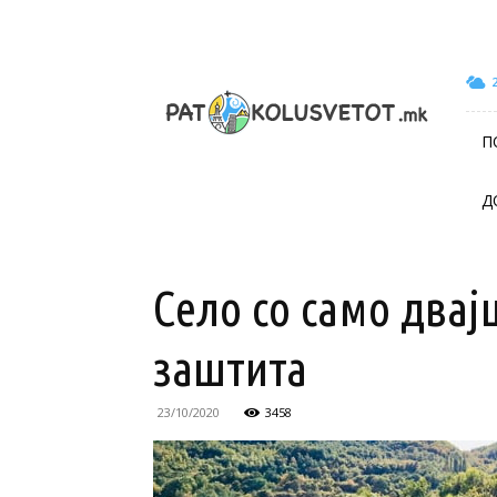
patokolusvetot.mk
П
Д
Село со само двај
заштита
23/10/2020
3458