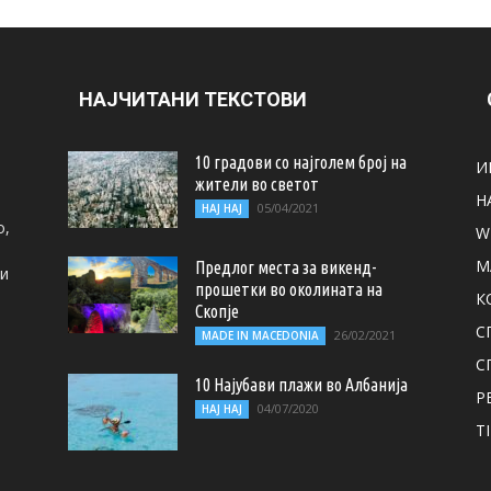
НАЈЧИТАНИ ТЕКСТОВИ
10 градови со најголем број на
И
жители во светот
Н
05/04/2021
НАЈ НАЈ
о,
W
M
Предлог места за викенд-
ти
прошетки во околината на
К
Скопје
С
26/02/2021
MADE IN MACEDONIA
С
10 Најубави плажи во Албанија
Р
04/07/2020
НАЈ НАЈ
T