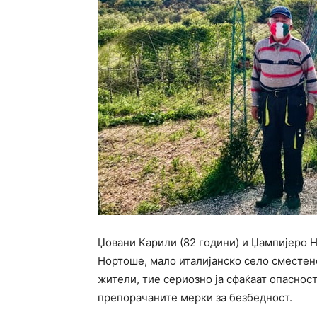
Џовани Карили (82 години) и Џампијеро 
Нортоше, мало италијанско селo сместено
жители, тие сериозно ја сфаќаат опаснос
препорачаните мерки за безбедност.