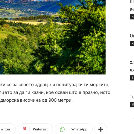
П
р
Н
О
Н
Х
жи
T
и се за своето здравје и почитувајќи ги мерките,
лцето за да ги казни, кое освен што е празно, исто
Т
адморска височина од 900 метри.
M
Twitter
Pinterest
WhatsApp