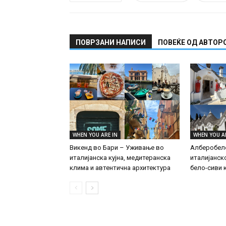
ПОВРЗАНИ НАПИСИ
ПОВЕЌЕ ОД АВТОР
WHEN YOU ARE IN
WHEN YOU A
Викенд во Бари – Уживање во
Алберобело
италијанска кујна, медитеранска
италијанск
клима и автентична архитектура
бело-сиви 