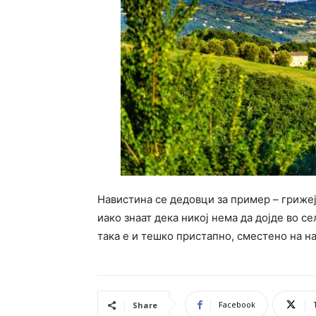
Навистина се дедовци за пример – грижејќ
иако знаат дека никој нема да дојде во се
така е и тешко пристапно, сместено на н
Facebook
Share