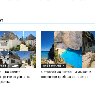
ОТ
RE IN
WHEN YOU ARE IN
 – Бајковито
Островот Закинтос – 3 уникатни
о гратче со уникатни
плажи кои треба да се посетат
куќички