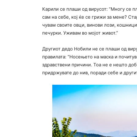
Карили се плаши од вирусот: “Многу се п
сам на себе, кој ќе се грижи за мене? Ст
чувам своите овци, винови лози, кошници
печурки. Уживам во мојот живот.”
Другиот дедо Нобили не се плаши од виру
правилата: “Носењето на маска и почитув
здравствени причини. Тоа не е нешто доб
придржувате до нив, поради себе и другит