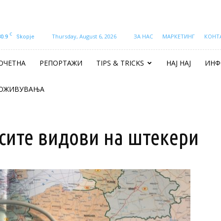
C
30.9
Thursday, August 6, 2026
ЗА НАС
МАРКЕТИНГ
КОНТ
Skopje
ОЧЕТНА
РЕПОРТАЖИ
TIPS & TRICKS
НАЈ НАЈ
ИНФ
ОЖИВУВАЊА
 сите видови на штекери