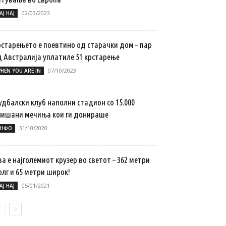
02/03/2023
АЈ НАЈ
рстарењето е поевтино од старачки дом – пар
д Австралија уплатиле 51 крстарење
07/10/2023
HEN YOU ARE IN
удбалски клуб наполни стадион со 15.000
лишани мечиња кои ги донираше
31/10/2020
НФО
а е најголемиот крузер во светот – 362 метри
лг и 65 метри широк!
05/01/2021
АЈ НАЈ