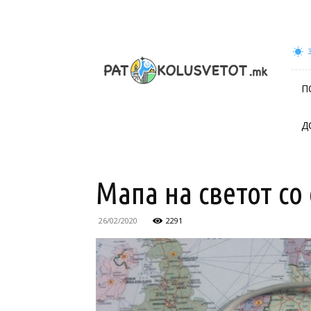
patokolusvetot.mk
П
Д
Мапа на светот со
26/02/2020
2291