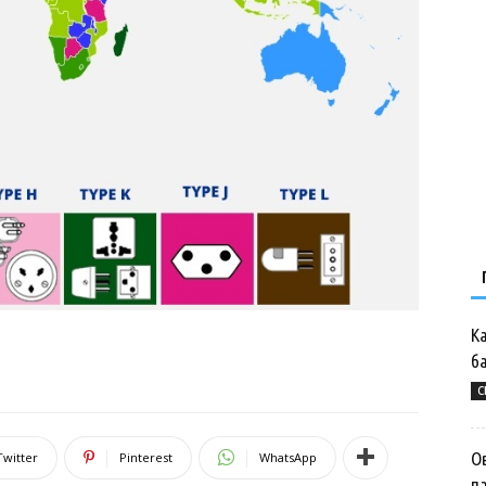
К
б
С
Ов
Twitter
Pinterest
WhatsApp
п