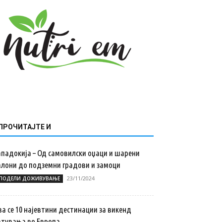
ПРОЧИТАЈТЕ И
ападокија – Од самовилски оџаци и шарени
алони до подземни градови и замоци
23/11/2024
ПОДЕЛИ ДОЖИВУВАЊЕ
а се 10 најевтини дестинации за викенд
атувањa во Европа