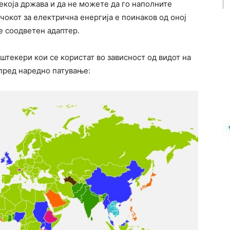
некоја држава и да не можете да го наполните
окот за електрична енергија е поинаков од оној
те соодветен адаптер.
а штекери кои се користат во зависност од видот на
е пред наредно патување: