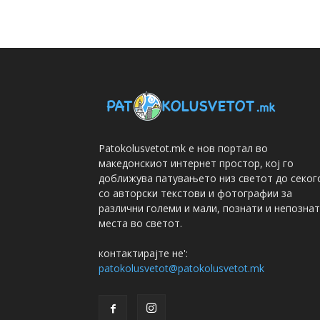
Patokolusvetot.mk е нов портал во
македонскиот интернет простор, кој го
доближува патувањето низ светот до секог
со авторски текстови и фотографии за
различни големи и мали, познати и непозна
места во светот.
контактирајте не':
patokolusvetot@patokolusvetot.mk