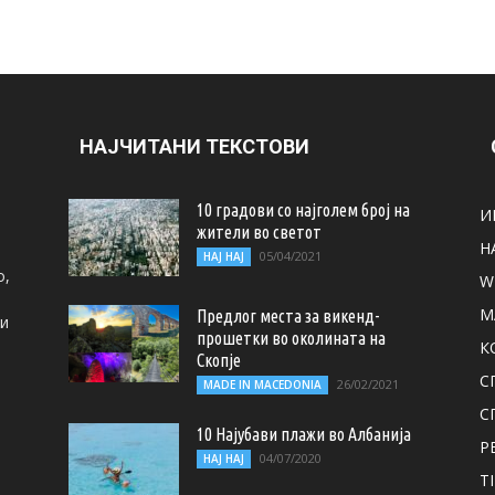
НАЈЧИТАНИ ТЕКСТОВИ
10 градови со најголем број на
И
жители во светот
Н
05/04/2021
НАЈ НАЈ
о,
W
M
Предлог места за викенд-
ти
прошетки во околината на
К
Скопје
С
26/02/2021
MADE IN MACEDONIA
С
10 Најубави плажи во Албанија
Р
04/07/2020
НАЈ НАЈ
T