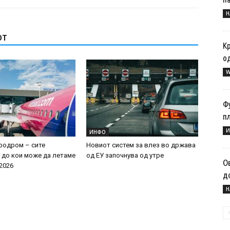
Н
ОТ
К
о
W
Ф
п
И
ИНФО
родром – сите
Новиот систем за влез во држава
 до кои може да летаме
од ЕУ започнува од утре
Ов
 2026
до
Н