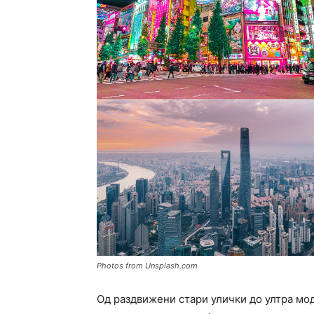
Photos from Unsplash.com
Од раздвижени стари улички до ултра мо