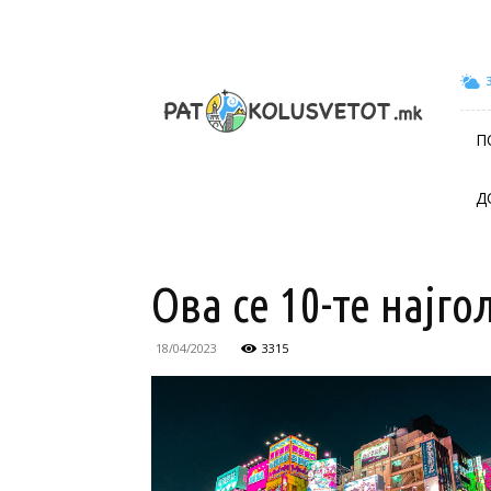
patokolusvetot.mk
П
Д
Ова се 10-те најг
18/04/2023
3315