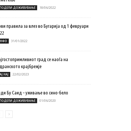
18/06/2022
ПОДЕЛИ ДОЖИВУВАЊЕ
ви правила за влез во Бугарија од 1 февруари
22
31/01/2022
НФО
ајгостопримливиот град се наоѓа на
адранското крајбрежје
22/02/2023
АЈ НАЈ
иди Бу Саид – уживање во сино-бело
01/06/2020
ПОДЕЛИ ДОЖИВУВАЊЕ