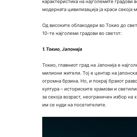
карактеристика на најголемите градови в
модерната цивилизација ја краси секоја 
Од високите облакодери во Токио до свет
10-те најголеми градови во светот:
1. Токио, Јапонија
Токио, главниот град на Јапонија е најгол
милиони жители. Тој е центар на јапонскат
огромна брзина. Но, и покрај брзиот разв
култура – историските храмови и светилиш
за секоја возраст, неограничен избор на х
им се нуди на посетителите.