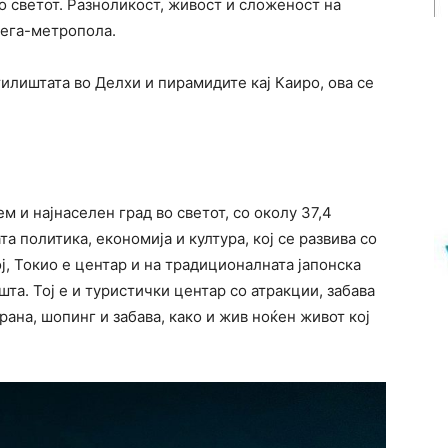
о светот. Разноликост, живост и сложеност на
мега-метропола.
илиштата во Делхи и пирамидите кај Каиро, ова се
ем и најнаселен град во светот, со околу 37,4
а политика, економија и култура, кој се развива со
ој, Токио е центар и на традиционалната јапонска
та. Тој е и туристички центар со атракции, забава
рана, шопинг и забава, како и жив ноќен живот кој