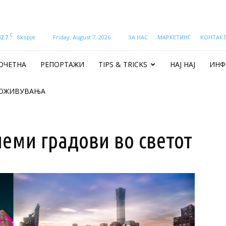
C
32.7
Friday, August 7, 2026
ЗА НАС
МАРКЕТИНГ
КОНТАК
Skopje
ОЧЕТНА
РЕПОРТАЖИ
TIPS & TRICKS
НАЈ НАЈ
ИНФ
ОЖИВУВАЊА
олеми градови во светот