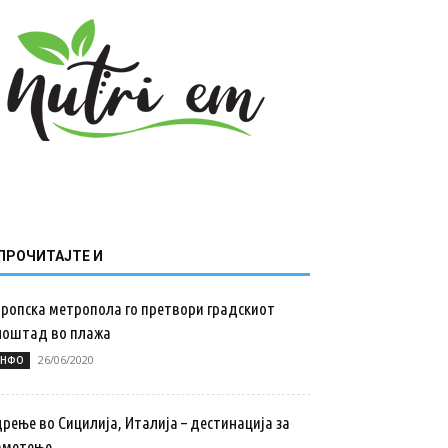
ПРОЧИТАЈТЕ И
вропска метропола го претвори градскиот
лоштад во плажа
26/06/2020
НФО
рење во Сицилија, Италија – дестинација за
аметење