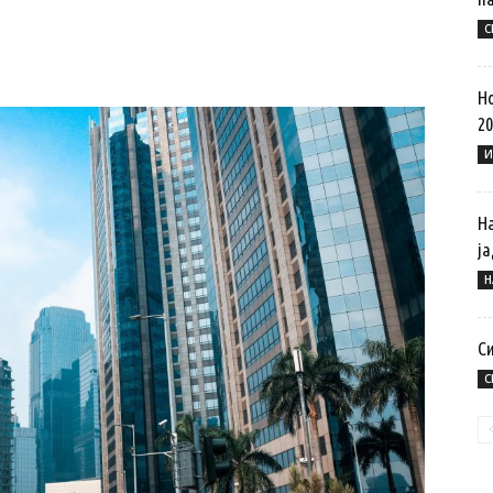
С
Но
20
И
Н
ј
Н
С
С