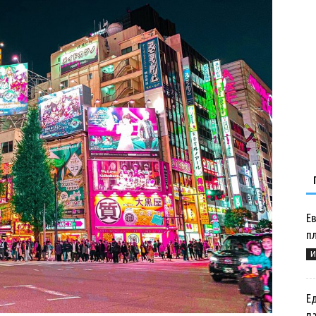
Е
п
И
Ед
п