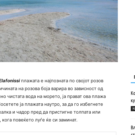
Elafonissi
плажата е најпозната по својот розов
ичината на розова боја варира во зависност од
Ко
лно чистата вода на морето, ја прават ова плажа
ку
осетете ја плажата наутро, за да го избегнете
Н
жалка и чадор пред да пристигне толпата или
 кога повеќето луѓе ќе си заминат.
Вл
с