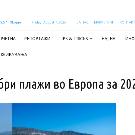
C
28.5
Friday, August 7, 2026
ЗА НАС
МАРКЕТИНГ
КОНТАК
Skopje
ОЧЕТНА
РЕПОРТАЖИ
TIPS & TRICKS
НАЈ НАЈ
ИНФ
ОЖИВУВАЊА
обри плажи во Европа за 20