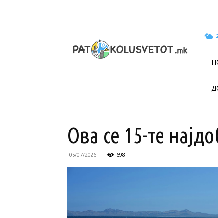
patokolusvetot.mk
П
Д
Ова се 15-те најд
05/07/2026
698