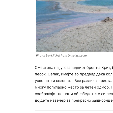
Photo: Ben Michel from Unsplash.com
Сместена на југозападниот брег на Крит,
песок. Сепак, имајте во предвид дека кол
условите и сезоната. Без разлика, криста
многу популарно место за летен одмор. П
сообраќајот по пат и обезбедетете си ле
дојдете навечер за прекрасно зајдисонце,