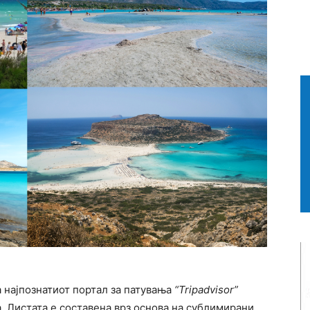
 најпознатиот портал за патувања
“Tripadvisor”
а. Листата е составена врз основа на сублимирани