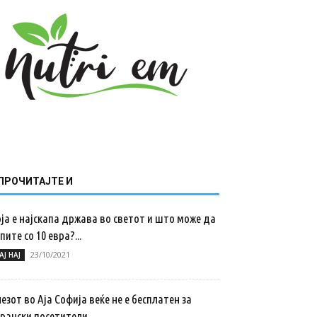
ПРОЧИТАЈТЕ И
ја е најскапа држава во светот и што може да
пите со 10 евра?...
23/10/2021
АЈ НАЈ
езот во Аја Софија веќе не е бесплатен за
трански посетители