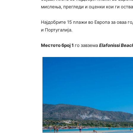
мислења, прегледи и оценки кои ги оства
Најдобрите 15 плажи во Европа за оваа год
и Португалија.
Местото број 1
го завзема
Elafonissi Beac