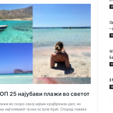
И
Ов
– 
Н
Wi
Б
К
8 
W