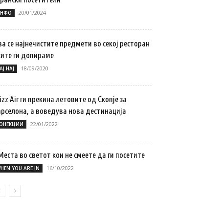
20/01/2024
НФО
а се најнечистите предмети во секој ресторан
сите ги допираме
18/09/2020
АЈ НАЈ
zz Air ги прекина летовите од Скопје за
арселона, а воведува нова дестинација
22/01/2022
ОНЕКЦИИ
Места во светот кои не смеете да ги посетите
16/10/2022
HEN YOU ARE IN