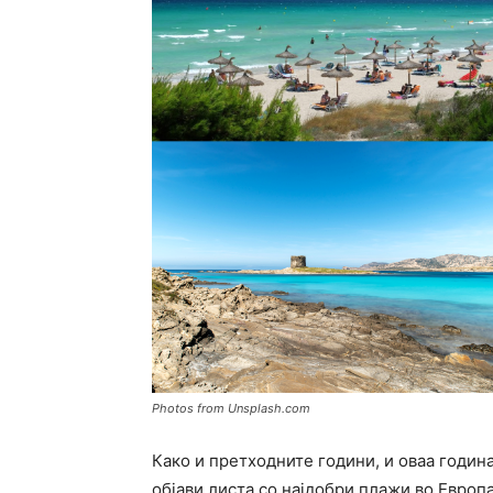
Photos from Unsplash.com
Како и претходните години, и оваа година
објави листа со најдобри плажи во Европ