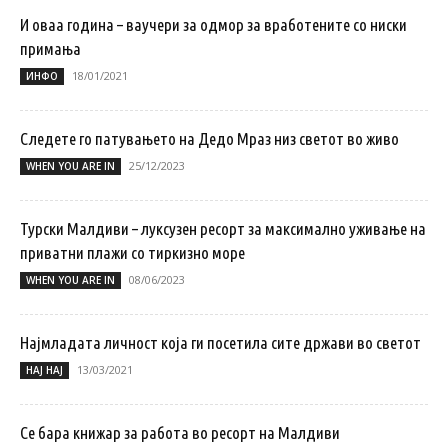
И оваа година – ваучери за одмор за вработените со ниски
примања
18/01/2021
ИНФО
Следете го патувањето на Дедо Мраз низ светот во живо
25/12/2023
WHEN YOU ARE IN
Турски Малдиви – луксузен ресорт за максимално уживање на
приватни плажи со тиркизно море
08/06/2023
WHEN YOU ARE IN
Најмладата личност која ги посетила сите држави во светот
13/03/2021
НАЈ НАЈ
Се бара книжар за работа во ресорт на Малдиви