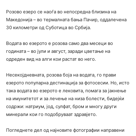
Розово езеро се наоѓа во непосредна близина на
Македонија – во термалната бања Пачир, оддалечена
30 километри од Суботица во Србија.
Водата во езерото е розова само два месеци во
годината – во јули и август, заради цветање на
одреден вид на алги кои растат во него.
Несекојдневната, розова боја на водата, го прави
езерото популарна дестинација за фотосесии. Но, исто
така водата во езерото е лековита, помага за јакнење
на имунитетот и за лечење на низа болести, бидејќи
содржи: натриум, јод, сулфат, бром и многу други
минерали кои го подобруваат здравјето.
Погледнете дел од најновите фотографии направени