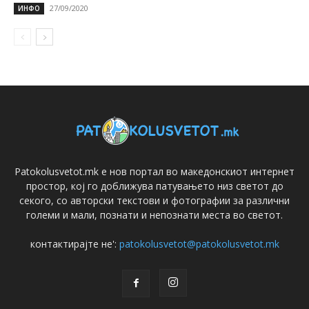
27/09/2020
ИНФО
Patokolusvetot.mk е нов портал во македонскиот интернет
простор, кој го доближува патувањето низ светот до
секого, со авторски текстови и фотографии за различни
големи и мали, познати и непознати места во светот.
контактирајте не':
patokolusvetot@patokolusvetot.mk