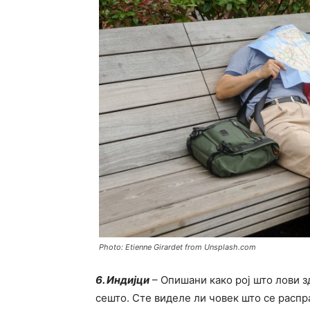
Photo: Etienne Girardet from Unsplash.com
6. Индијци
– Опишани како рој што лови зд
сешто. Сте виделе ли човек што се распр