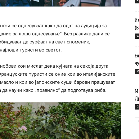
Н
И
кои се однесуваат како да одат на аудиција за
(
ние за лошо однесување“. Без разлика дали се
W
 обидуваат да сурфаат на свет споменик,
 најлоши туристи во светот.
E
чу
обови кои мислат дека кујната на секоја друга
M
Француските туристи се оние кои во италијанските
масло и кои во јапонските суши барови прашуваат
 да научи како „правилно“ да подготвува риба.
М
Д
С