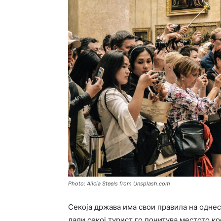
Photo: Alicia Steels from Unsplash.com
Секоја држава има свои правила на одне
дали секој турист го почитува местото ко