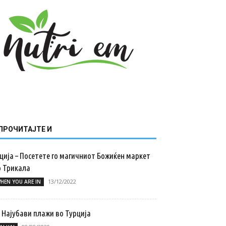
ПРОЧИТАЈТЕ И
ција – Посетете го магичниот Божиќен маркет
о Трикала
13/12/2022
HEN YOU ARE IN
 Најубави плажи во Турција