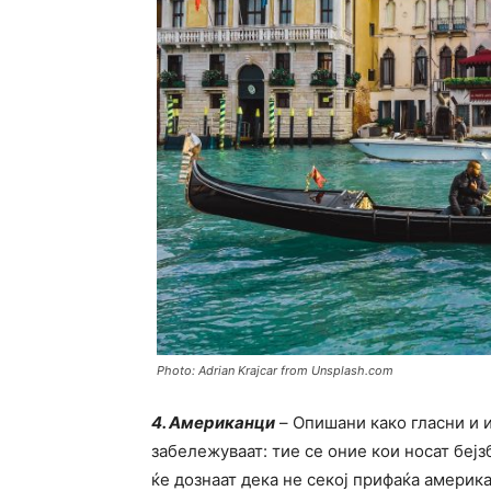
Photo: Adrian Krajcar from Unsplash.com
4. Американци
– Oпишани како гласни и 
забележуваат: тие се оние кои носат бејз
ќе дознаат дека не секој прифаќа америка