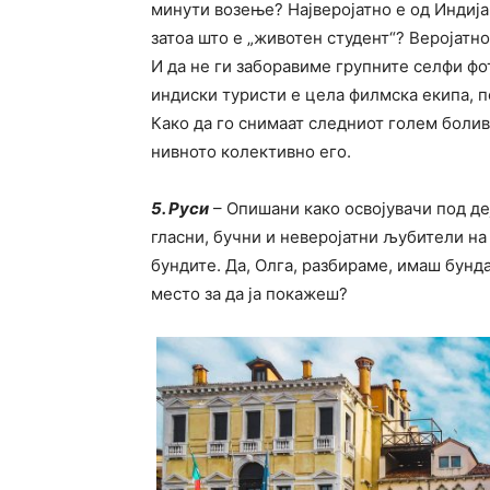
минути возење? Најверојатно е од Индија
затоа што е „животен студент“? Веројатно
И да не ги заборавиме групните селфи фо
индиски туристи е целa филмска екипа, 
Како да го снимаат следниот голем болив
нивното колективно его.
5. Руси
– Опишани како освојувачи под деј
гласни, бучни и неверојатни љубители на
бундите. Да, Олга, разбираме, имаш бунд
место за да ја покажеш?