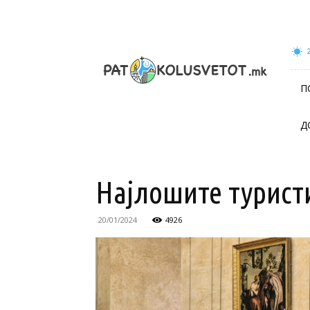
patokolusvetot.mk
П
Д
Најлошите туристи
20/01/2024
4926