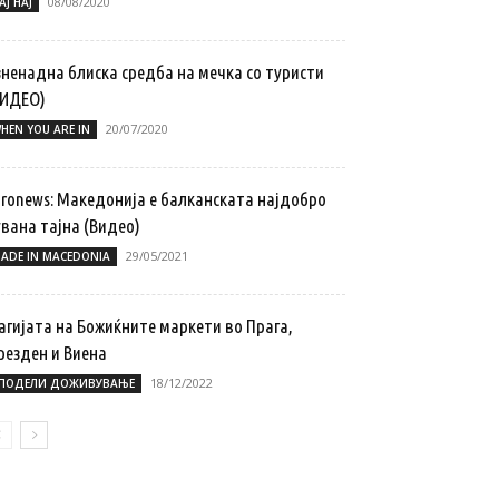
08/08/2020
АЈ НАЈ
зненадна блиска средба на мечка со туристи
ВИДЕО)
20/07/2020
HEN YOU ARE IN
uronews: Македонија е балканската најдобро
вана тајна (Видео)
29/05/2021
ADE IN MACEDONIA
агијата на Божиќните маркети во Прага,
резден и Виена
18/12/2022
ПОДЕЛИ ДОЖИВУВАЊЕ