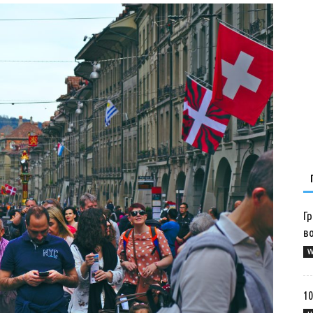
Гр
в
W
10