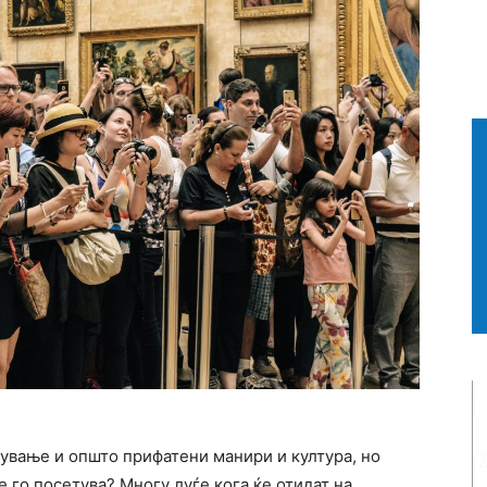
сување и општо прифатени манири и култура, но
е го посетува? Многу луѓе кога ќе отидат на