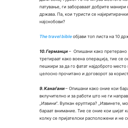
патување, ги забораваат добрите манири 
држава. Па, кои туристи се најиритирачки
најснобови?
The travel bible
објави топ листа на 10 др
10. Германци
– Опишани како претерано п
третираат како воена операција, тие се о
пешкири за да го фатат најдоброто место 
целосно прочитано и договорот за користе
9. Канаѓани
– Опишани како оние кои бара
вклучително и за работи што не ги направ
„Извини“. Вулкан еруптира? „Извинете, м
бараат внимание. Тие се оние кои шијат к
колку се пријателски расположени и не 