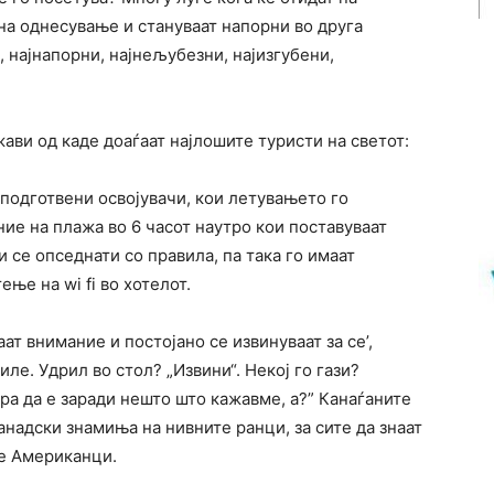
на однесување и стануваат напорни во друга
, најнапорни, најнељубезни, најизгубени,
жави од каде доаѓаат најлошите туристи на светот:
одготвени освојувачи, кои летувањето го
ние на плажа во 6 часот наутро кои поставуваат
и се опседнати со правила, па така го имаат
ње на wi fi во хотелот.
ат внимание и постојано се извинуваат за се’,
иле. Удрил во стол? „Извини“. Некој го гази?
ора да е заради нешто што кажавме, а?” Канаѓаните
анадски знамиња на нивните ранци, за сите да знаат
се Американци.