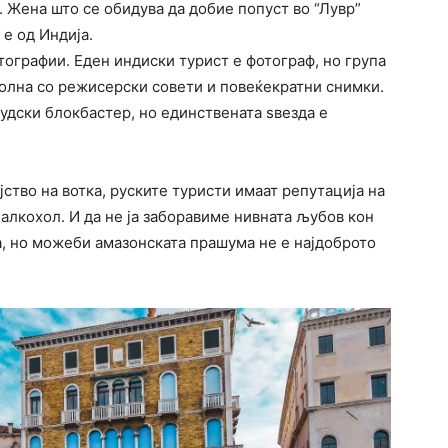
. Жена што се обидува да добие попуст во “Лувр”
 е од Индија.
тографии. Еден индиски турист е фотограф, но група
полна со режисерски совети и повеќекратни снимки.
удски блокбастер, но единствената ѕвезда е
ство на вотка, руските туристи имаат репутација на
 алкохол. И да не ја заборавиме нивната љубов кон
а, но можеби амазонската прашума не е најдоброто