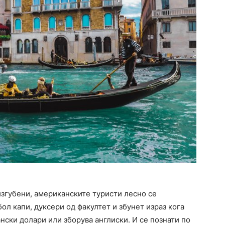
изгубени, американските туристи лесно се
бол капи, дуксери од факултет и збунет израз кога
нски долари или зборува англиски. И се познати по