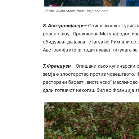
Photo: Alicia Steels from Unsplash.com
8. Австралијанци
– Опишани како туристи 
реално шоу „Преживеан:Меѓународно изда
обидуваат да јаваат статуа во Рим или се
Австралијците ја подигнуваат титулата за
7. Французи
– Опишани како кулинарски сн
земја е злосторство против човештвото. 
ресторани бараат „вистинско“ маслиново 
дали готвачот некогаш бил во Франција за