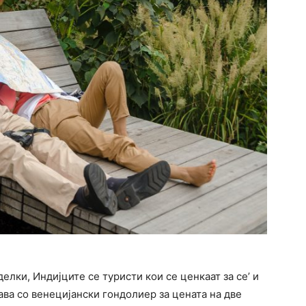
елки, Индијците се туристи кои се ценкаат за се’ и
ава со венецијански гондолиер за цената на две