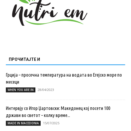
ПРОЧИТАЈТЕ И
Грција – просечна температура на водата во Егејско море по
месеци
28/04/2023
WHEN YOU ARE IN
Интервју со Игор Џартовски: Македонец кој посети 100
држави во светот – колку време...
15/07/2025
MADE IN MACEDONIA