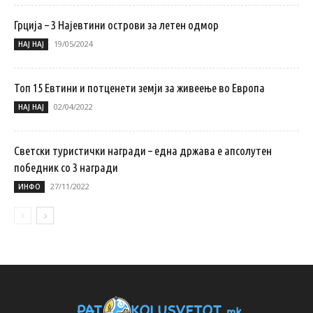
Грција – 3 Најевтини острови за летен одмор
19/05/2024
НАЈ НАЈ
Топ 15 Eвтини и потценети земји за живеење во Европа
02/04/2022
НАЈ НАЈ
Светски туристички награди – една држава е апсолутен
победник со 3 награди
27/11/2022
ИНФО