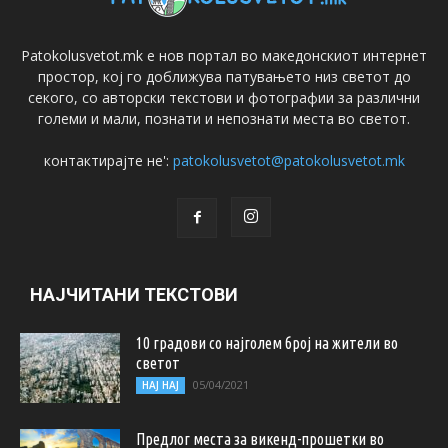
Patokolusvetot.mk е нов портал во македонскиот интернет
простор, кој го доближува патувањето низ светот до
секого, со авторски текстови и фотографии за различни
големи и мали, познати и непознати места во светот.
контактирајте не':
patokolusvetot@patokolusvetot.mk
НАЈЧИТАНИ ТЕКСТОВИ
10 градови со најголем број на жители во
светот
05/04/2021
НАЈ НАЈ
Предлог места за викенд-прошетки во