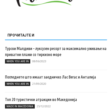
ПРОЧИТАЈТЕ И
Турски Малдиви – луксузен ресорт за максимално уживање на
приватни плажи со тиркизно море
08/06/2023
WHEN YOU ARE IN
Погледнете што имаат заедничко Лас Вегас и Анталија
21/09/2020
WHEN YOU ARE IN
Топ 20 туристички атракции во Македонија
25/12/2022
MADE IN MACEDONIA