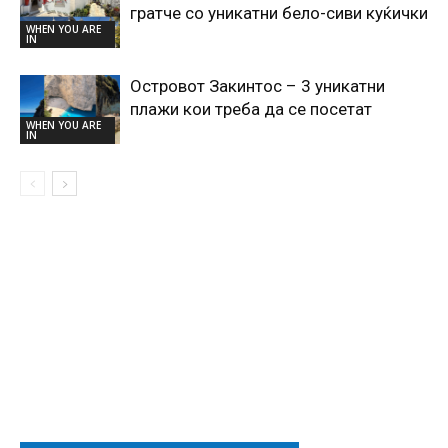
гратче со уникатни бело-сиви куќички
WHEN YOU ARE
IN
Островот Закинтос – 3 уникатни
плажи кои треба да се посетат
WHEN YOU ARE
IN