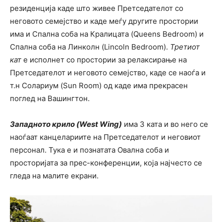
резиденција каде што живее Претседателот со
неговото семејство и каде меѓу другите простории
има и Спална соба на Кралицата (Queens Bedroom) и
Спална соба на Линколн (Lincoln Bedroom).
Третиот
кат
е исполнет со простории за релаксирање на
Претседателот и неговото семејство, каде се наоѓа и
т.н Солариум (Sun Room) од каде има прекрасен
поглед на Вашингтон.
Западното крило (West Wing)
има 3 ката и во него се
наоѓаат канцелариите на Претседателот и неговиот
персонал. Тука е и познатата Овална соба и
просторијата за прес-конференции, која најчесто се
гледа на малите екрани.