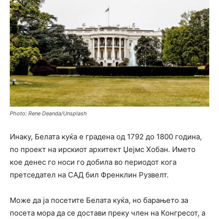
Photo: Rene Deanda/Unsplash
Инаку, Белата куќа е градена од 1792 до 1800 година,
по проект на ирскиот архитект Џејмс Хобан. Името
кое денес го носи го добила во периодот кога
претседател на САД бил Френклин Рузвелт.
Може да ја посетите Белата куќа, но барањето за
посета мора да се достави преку член на Конгресот, а