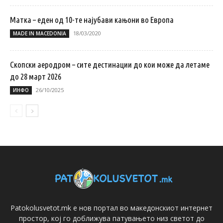
Матка – еден од 10-те најубави кањони во Европа
18/03/2020
MADE IN MACEDONIA
Скопски аеродром – сите дестинации до кои може да летаме
до 28 март 2026
26/10/2025
ИНФО
Patokolusvetot.mk е нов портал во македонскиот интернет
простор, кој го доближува патувањето низ светот до