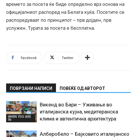
времето за посета ќе биде определно врз основа на
официјалниот распоред на Белата куќа. Посетите се
распоредуваат по принципот – прв дојден, прв
услужен. Турата за посета е бесплатна.
Facebook
Twitter
ПОВРЗАНИ НАПИСИ
ПОВЕЌЕ ОД АВТОРОТ
Викенд во Бари – Уживање во
италијанска кујна, медитеранска
WHEN YOU ARE
клима и автентична архитектура
IN
Алберобело – Бајковито италијанско