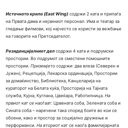
Источното крило (East Wing)
содржи 2 ката и припаѓа
на Првата дама и нејзиниот персонал. Има и театар за
гледање филмови, кој најчесто се користи за вежбање
на говорите на Претседателот.
Резиденцијалниот дел
содржи 4 ката и подрумски
простории. Во
подрумот
се сместени помошните
простории.
Приземјето
содржи: два влеза (Северен и
Јужен), Рецепција, Лекарска ординација, Простории
за домаќинство, Библиотека, Канцеларија на
кураторот на Белата куќа, Просторија на Тајната
служба, Кујна, Куглана, Цвеќара, Работилница.
На
првиот кат
се наоѓаат: Црвената соба, Зелената соба и
Сината соба – наречени така според боите во кои се
обоени, како и простор за социјално дружење и
перформанси.
На
вториот кат
се наоѓа фамилијарната