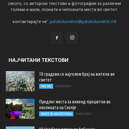
секого, со авторски текстови и фотографии за различни
големи и мали, познати и непознати места во светот.
контактирајте не':
patokolusvetot@patokolusvetot.mk
НАЈЧИТАНИ ТЕКСТОВИ
10 градови со најголем број на жители во
светот
05/04/2021
НАЈ НАЈ
Предлог места за викенд-прошетки во
околината на Скопје
26/02/2021
MADE IN MACEDONIA