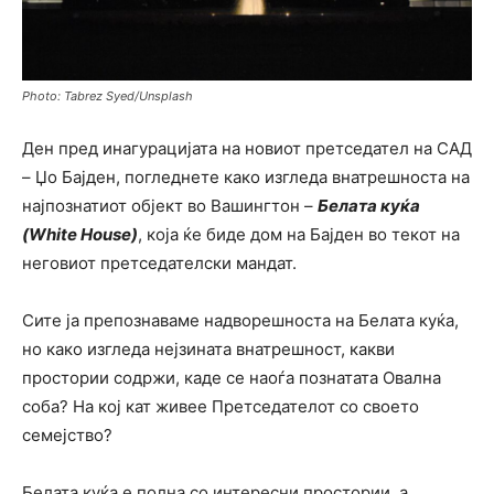
Photo: Tabrez Syed/Unsplash
Ден пред инагурацијата на новиот претседател на САД
– Џо Бајден, погледнете како изгледа внатрешноста на
најпознатиот објект во Вашингтон –
Белата куќа
(White House)
, која ќе биде дом на Бајден во текот на
неговиот претседателски мандат.
Сите ја препознаваме надворешноста на Белата куќа,
но како изгледа нејзината внатрешност, какви
простории содржи, каде се наоѓа познатата Овална
соба? На кој кат живее Претседателот со своето
семејство?
Белата куќа е полна со интересни простории, а