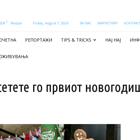
C
32.6
Friday, August 7, 2026
ЗА НАС
МАРКЕТИНГ
КОНТАК
Skopje
ОЧЕТНА
РЕПОРТАЖИ
TIPS & TRICKS
НАЈ НАЈ
ИНФ
ОЖИВУВАЊА
етете го првиот новогоди