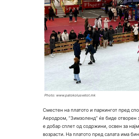
Photo: www.patokolusvetot.mk
Сместен на платото и паркингот пред спо
Аеродром, “Зимзоленд” ќе биде отворен з
е добар сплет од содржини, освен за нај
возрасти. На платото пред салата има бин