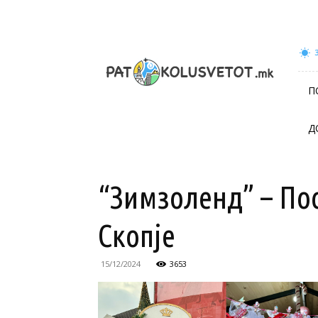
patokolusvetot.mk
П
Д
“Зимзоленд” – Пос
Скопје
15/12/2024
3653