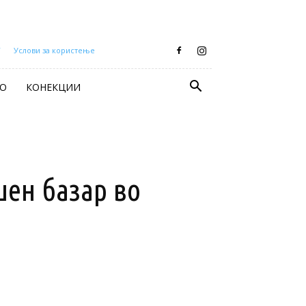
Т
Услови за користење
О
КОНЕКЦИИ
шен базар во