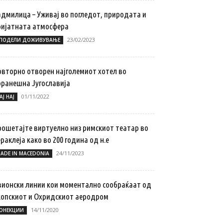
адмилица – Уживај во погледот, природата и
ријатната атмосфера
23/02/2023
ПОДЕЛИ ДОЖИВУВАЊЕ
овторно отворен најголемиот хотел во
оранешна Југославија
01/11/2022
АЈ НАЈ
рошетајте виртуелно низ римскиот театар во
раклеја како во 200 година од н.е
24/11/2023
ADE IN MACEDONIA
вионски линии кои моментално сообраќаат од
копскиот и Охридскиот аеродром
14/11/2020
ОНЕКЦИИ