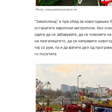
Photo: www.patokolusvetot.mk
“Зимзоленд” е прв обид за новогодишен б
останатите европски метрополи. Ако очек
одите да се забавувате, да се повозите н
на лизгалиштето, да си направите нового
чај со рум, па и да фатите дел од програ
го посетите.