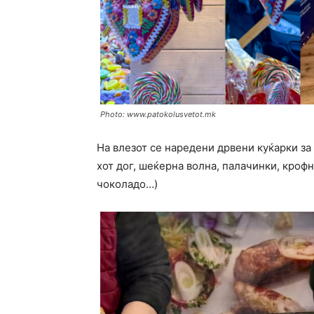
Photo: www.patokolusvetot.mk
На влезот се наредени дрвени куќарки за
хот дог, шеќерна волна, палачинки, кро
чоколадо…)