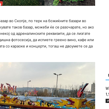
азар во Скопје, по терк на божиќните базари во
увате таков базар, можеби ќе се разочарате, но ако
а некој од адреналинските реквизити, да се лизгате
дишна фотосесија, да испиете греено вино, кафе или
мата со караоке и концерти, тогаш не двоумете се да
Wi
1,
И