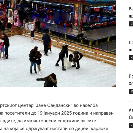
Р
п
С
П
п
Н
П
Хе
M
ртскиот центар “Јане Сандански” во населба
А
а посетители до 19 јануари 2025 година и направен
С
младите, да има интересни содржини за сите
К
а на која се одржуваат настапи со диџеи, караоке,