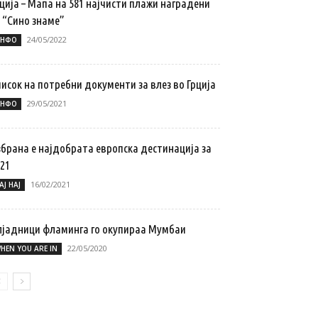
ција – Мапа на 581 најчисти плажи наградени
 “Сино знаме”
24/05/2022
НФО
исок на потребни документи за влез во Грција
29/05/2021
НФО
збрана е најдобрата европска дестинација за
21
16/02/2021
АЈ НАЈ
лјадници фламинга го окупираа Мумбаи
22/05/2020
HEN YOU ARE IN