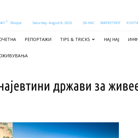
C
34.1
Saturday, August 8, 2026
ЗА НАС
МАРКЕТИНГ
КОНТ
Skopje
ОЧЕТНА
РЕПОРТАЖИ
TIPS & TRICKS
НАЈ НАЈ
ИНФ
ОЖИВУВАЊА
 најевтини држави за живе