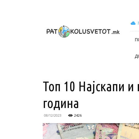
patokolusvetot.mk
П
Д
Топ 10 Најскапи и
година
08/12/2023
2426