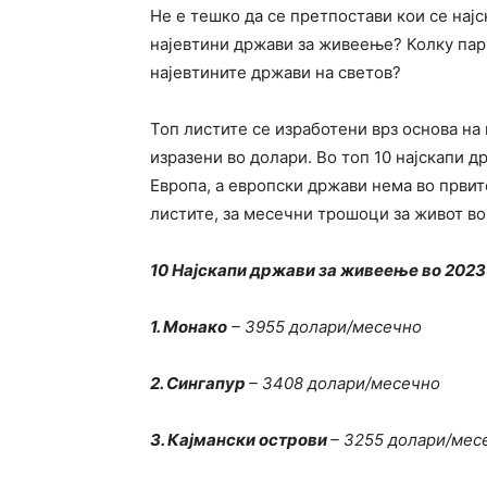
Не е тешко да се претпостави кои се нај
најевтини држави за живеење? Колку пари
најевтините држави на светов?
Топ листите се изработени врз основа на
изразени во долари. Во топ 10 најскапи д
Европа, а европски држави нема во првит
листите, за месечни трошоци за живот во
10 Најскапи држави за живеење во 2023
1. Монако
– 3955 долари/месечно
2. Сингапур
– 3408 долари/месечно
3. Кајмански острови
– 3255 долари/мес