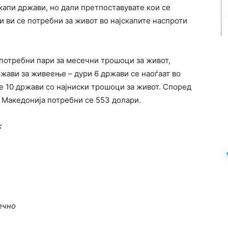
скапи држави, но дали претпоставувате кои се
 ви се потребни за живот во најскапите наспроти
 потребни пари за месечни трошоци за живот,
ржави за живеење – дури 6 држави се наоѓаат во
е 10 држави со најниски трошоци за живот. Според
 Македонија потребни се 553 долари.
:
ечно