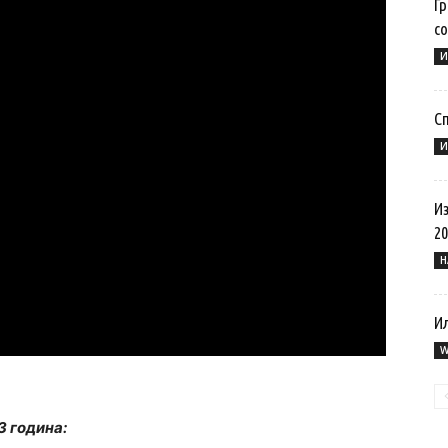
Гр
со
И
Сп
И
И
20
Н
И
W
3 година: