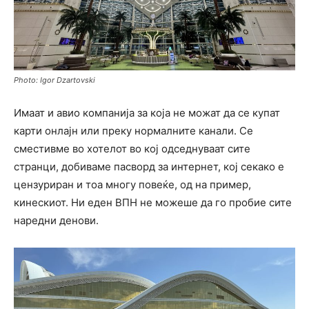
Photo: Igor Dzartovski
Имаат и авио компанија за која не можат да се купат
карти онлајн или преку нормалните канали. Се
сместивме во хотелот во кој одседнуваат сите
странци, добиваме пасворд за интернет, кој секако е
цензуриран и тоа многу повеќе, од на пример,
кинескиот. Ни еден ВПН не можеше да го пробие сите
наредни денови.