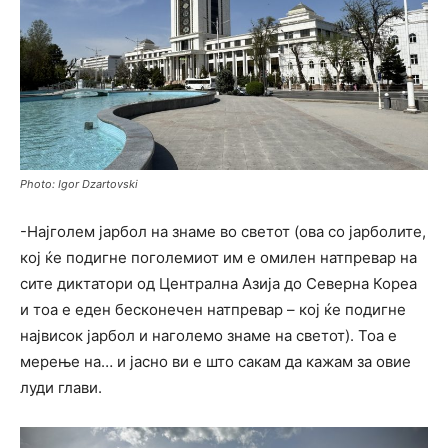
Photo: Igor Dzartovski
-Најголем јарбол на знаме во светот (ова со јарболите,
кој ќе подигне поголемиот им е омилен натпревар на
сите диктатори од Централна Азија до Северна Кореа
и тоа е еден бесконечен натпревар – кој ќе подигне
највисок јарбол и наголемо знаме на светот). Тоа е
мерење на… и јасно ви е што сакам да кажам за овие
луди глави.