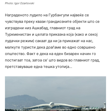
Photo: Igor Dzartovski
Награденото лудило на Гурбангули највеќе се
чувствува преку квази грандиозните објекти што се
изградени низ Ашкабад, главниот град на
Туркменистан и целата приказна која (како и секој
лудачки режим) сакаат да ни ја прикажат на нас,
малкуте туристи дека доаѓаме во едно совршено
општество. Факт е дека на еден бизарен начин го
постигаат тоа, затоа се’ што видов во главниот град,
претставуваше една тешка утопија…