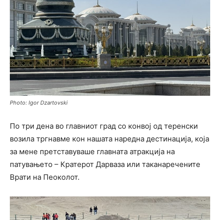
Photo: Igor Dzartovski
По три дена во главниот град со конвој од теренски
возила тргнавме кон нашата наредна дестинација, која
за мене претставуваше главната атракција на
патувањето – Кратерот Дарваза или таканаречените
Врати на Пеоколот.