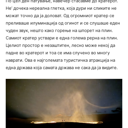
По цел ден патување, навечер стасавме до кратерот.
Не’ дочека нереална глетка, која дури ни сликите не
можат точно да ја доловат. Од огромниот кратер се
преливаше илуминација од огинот и се слушаше еден
чуден звук, нешто како горење на шпорет на плин.
Самиот кратер уствари е една голема рерна на плин.
Целиот простор е незаштитен, лесно може некој да
падне во кратерот и тоа се има случено во многу
наврати. Ова е најголемата туристичка атракција на
една држава која самата држава не сака да ја видите.