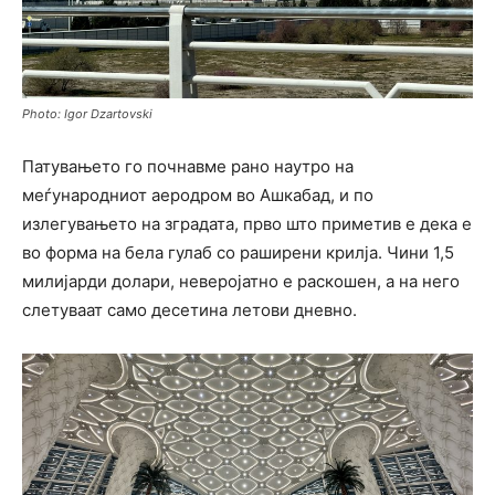
Photo: Igor Dzartovski
Патувањето го почнавме рано наутро на
меѓународниот аеродром во Ашкабад, и по
излегувањето на зградата, прво што приметив е дека е
во форма на бела гулаб со раширени крилја. Чини 1,5
милијарди долари, неверојатно е раскошен, а на него
слетуваат само десетина летови дневно.