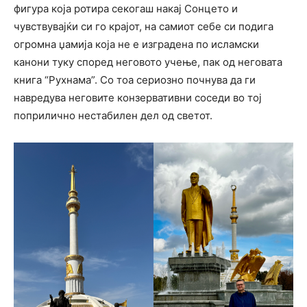
фигура која ротира секогаш накај Сонцето и
чувствувајќи си го крајот, на самиот себе си подига
огромна џамија која не е изградена по исламски
канони туку според неговото учење, пак од неговата
книга “Рухнама”. Со тоа сериозно почнува да ги
навредува неговите конзервативни соседи во тој
поприлично нестабилен дел од светот.