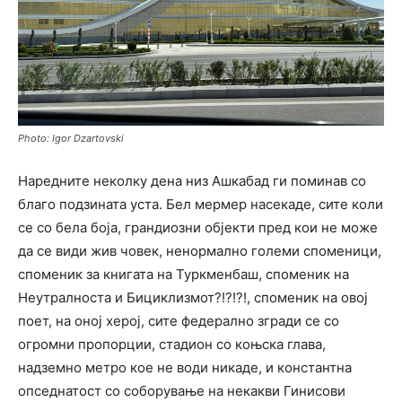
Photo: Igor Dzartovski
Наредните неколку дена низ Ашкабад ги поминав со
благо подзината уста. Бел мермер насекаде, сите коли
се со бела боја, грандиозни објекти пред кои не може
да се види жив човек, ненормално големи споменици,
споменик за книгата на Туркменбаш, споменик на
Неутралноста и Бициклизмот?!?!?!, споменик на овој
поет, на оној херој, сите федерално згради се со
огромни пропорции, стадион со коњска глава,
надземно метро кое не води никаде, и константна
опседнатост со соборување на некакви Гинисови