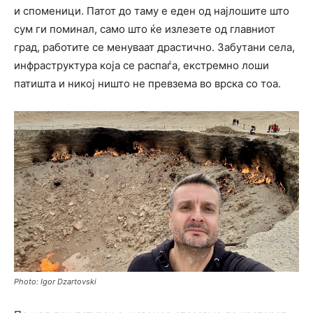
и споменици. Патот до таму е еден од најлошите што
сум ги поминал, само што ќе излезете од главниот
град, работите се менуваат драстично. Забутани села,
инфраструктура која се распаѓа, екстремно лоши
патишта и никој ништо не превзема во врска со тоа.
Photo: Igor Dzartovski