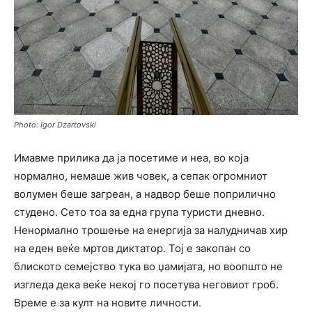
Photo: Igor Dzartovski
Имавме прилика да ја посетиме и неа, во која
нормално, немаше жив човек, а сепак огромниот
волумен беше загреан, а надвор беше поприлично
студено. Сето тоа за една група туристи дневно.
Ненормално трошење на енергија за налудничав хир
на еден веќе мртов диктатор. Тој е закопан со
блиското семејство тука во џамијата, но воопшто не
изгледа дека веќе некој го посетува неговиот гроб.
Време е за култ на новите личности.