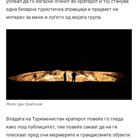
успеал да го изгасне огинот во кратерот и тој станува
една бизарна туристичка атракција и предмет на
интерес за мене и луѓето од мојата група.
Photo: Igor Dzartovski
Владата на Туркменистан кратерот повеќе го гледа
како лош публицитет, тие повеќе сакаат да ни ги
плескаат пред очи мермерите и грандиозните објекти