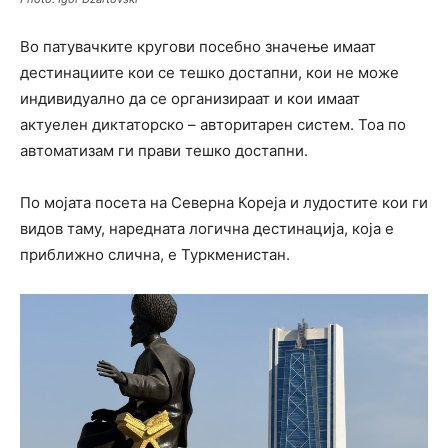
Во патувачките кругови посебно значење имаат
дестинациите кои се тешко достапни, кои не може
индивидуално да се организираат и кои имаат
актуелен диктаторско – авторитарен систем. Тоа по
автоматизам ги прави тешко достапни.
По мојата посета на Северна Кореја и лудостите кои ги
видов таму, наредната логична дестинација, која е
приближно слична, е Туркменистан.