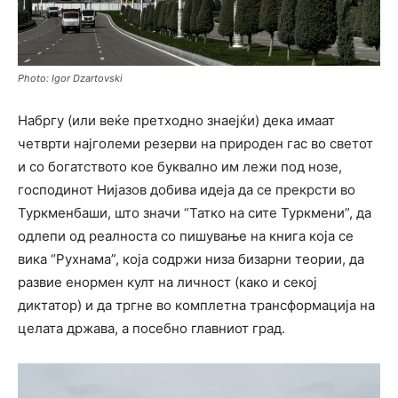
Photo: Igor Dzartovski
Набргу (или веќе претходно знаејќи) дека имаат
четврти најголеми резерви на природен гас во светот
и со богатството кое буквално им лежи под нозе,
господинот Нијазов добива идеја да се прекрсти во
Туркменбаши, што значи “Татко на сите Туркмени”, да
одлепи од реалноста со пишување на книга која се
вика “Рухнама”, која содржи низа бизарни теории, да
развие енормен култ на личност (како и секој
диктатор) и да тргне во комплетна трансформација на
целата држава, а посебно главниот град.