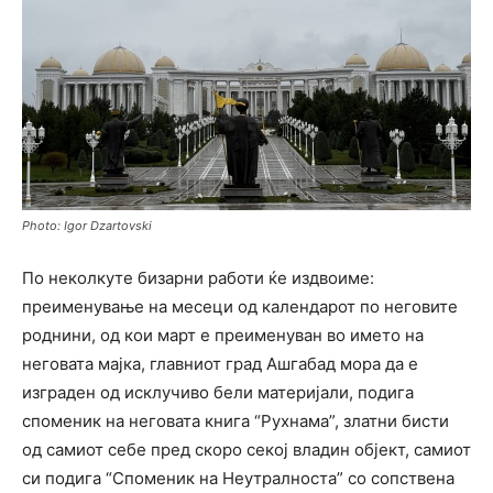
Photo: Igor Dzartovski
Пo неколкуте бизарни работи ќе издвоиме:
преименување на месеци од календарот по неговите
роднини, од кои март е преименуван во името на
неговата мајка, главниот град Ашгабад мора да е
изграден од исклучиво бели материјали, подига
споменик на неговата книга “Рухнама”, златни бисти
од самиот себе пред скоро секој владин објект, самиот
си подига “Споменик на Неутралноста” со сопствена