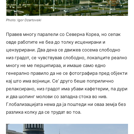
Photo: Igor Dzartovski
Правев многу паралели со Северна Кореа, но сепак
овде работите не беа до толку исценирани и
цензурирани. Два дена се движев сосема слободно
низ градот, се чувствував слободно, локалците реално
многу не ме перципираа, и имаше само едно
генерално правило да не се фотографира пред објекти
кај што има војници. Се’ друго беше поприлично
релаксирано, низ градот има убави кафетерии, па дури
и два шопинг молови со западна стока во нив.
Глобализацијата нема да ја поштеди ни оваа земја без
разлика колку да се трудат во тоа.