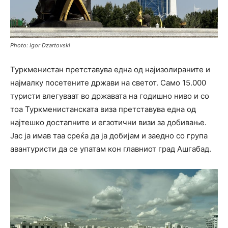
Photo: Igor Dzartovski
Туркменистан претставува една од најизолираните и
најмалку посетените држави на светот. Само 15.000
туристи влегуваат во државата на годишно ниво и со
тоа Туркменистанската виза претставува една од
најтешко достапните и егзотични визи за добивање.
Јас ја имав таа среќа да ја добијам и заедно со група
авантуристи да се упатам кон главниот град Ашгабад.