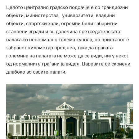
Целото централно градско подрачје е со грандиозни
објекти, министерства, универзитети, владини
објекти, спортски хали, огромни бели габаритни
станбени згради и во далечина претседателската
палата со ненормално голема купола, но пристапот е
забранет километар пред неа, така да правата
големина на палатата не може да се види, ниту некој
од нормалните граѓани ја видел. Царевите се скриени
длабоко во своите палати.