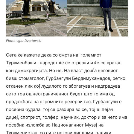
Photo: Igor Dzartovski
Сега ќе кажете дека со смрта на големиот
Туркменбаши , народот ќе се отрезни и ќе се вратат
кон демократијата. Но не. На власт доаѓа неговиот
бивш стоматолог, Гурбангули Бердимухамедов, ретко
откачен лик кој лудилото го збогатува и надградува
сето тоа од неограничениот буџет што го има од
продажбата на огромните резерви гас. Гурбангули е
посебна будала, тој се разбира во се, тој е: пејач,
диџеј, спотрист, голфер, научник, доктор и за него има
посебна изложба во Националниот Музеј на
Туркменистан, со сите негови дипломи, одлики,