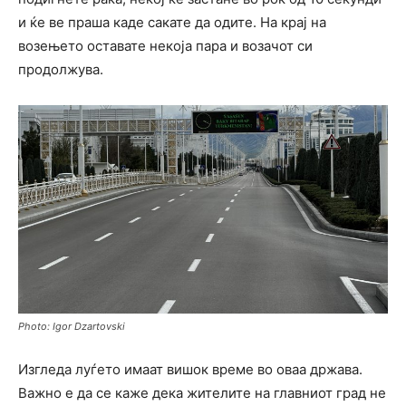
и ќе ве праша каде сакате да одите. На крај на
возењето оставате некоја пара и возачот си
продолжува.
Photo: Igor Dzartovski
Изгледа луѓето имаат вишок време во оваа држава.
Важно е да се каже дека жителите на главниот град не