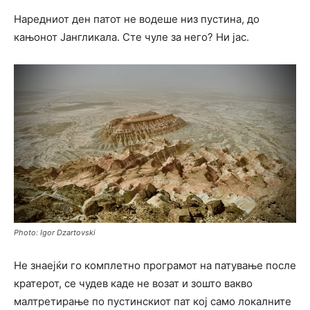
Наредниот ден патот не водеше низ пустина, до
кањонот Јангликала. Сте чуле за него? Ни јас.
Photo: Igor Dzartovski
Не знаејќи го комплетно програмот на патување после
кратерот, се чудев каде не возат и зошто вакво
малтретирање по пустинскиот пат кој само локалните