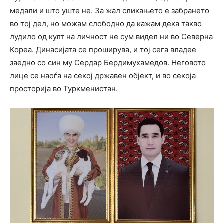
медали и што уште не. За жал сликањето е забрането
во тој дел, но можам слободно да кажам дека такво
лудило од култ на личност не сум видел ни во Северна
Кореа. Динасијата се проширува, и тој сега владее
заедно со син му Сердар Бердимухамедов. Неговото
лице се наоѓа на секој државен објект, и во секоја
просторија во Туркменистан.