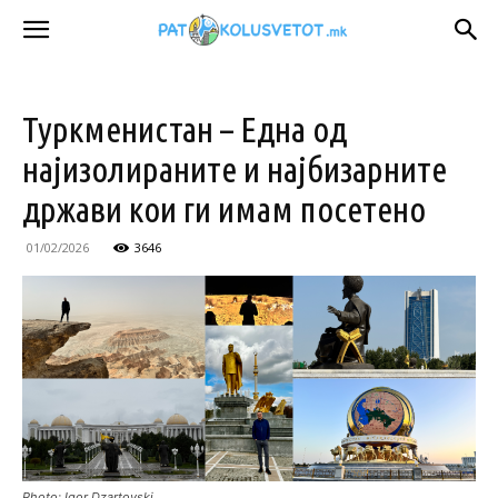
Туркменистан – Една од
најизолираните и најбизарните
држави кои ги имам посетено
01/02/2026
3646
Photo: Igor Dzartovski