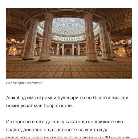
Photo: Igor Dzartovski
Ашкабад има огромни булевари со по 6 ленти низ кои
поминуваат мал број на коли.
Интересно е што доколку сакате да се движите низ
градот, доволно е да застанете на улица и да
подигнете рака, некој ќе застане во рок од 10 секунди