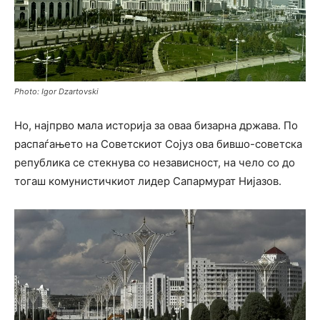
Photo: Igor Dzartovski
Но, најпрво мала историја за оваа бизарна држава. По
распаѓaњето на Советскиот Сојуз ова бившо-советска
република се стекнува со независност, на чело со до
тогаш комунистичкиот лидер Сапармурат Нијазов.