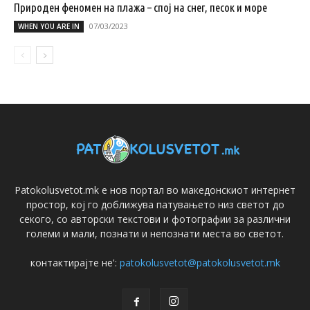
Природен феномен на плажа – спој на снег, песок и море
07/03/2023
WHEN YOU ARE IN
Patokolusvetot.mk е нов портал во македонскиот интернет
простор, кој го доближува патувањето низ светот до
секого, со авторски текстови и фотографии за различни
големи и мали, познати и непознати места во светот.
контактирајте не':
patokolusvetot@patokolusvetot.mk