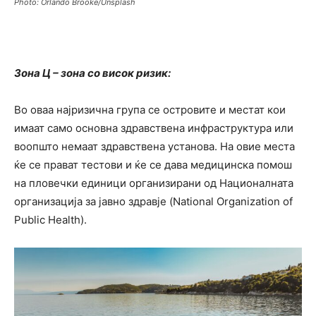
Photo: Orlando Brooke/Unsplash
Зона Ц – зона со висок ризик:
Во оваа најризична група се островите и местат кои
имаат само основна здравствена инфраструктура или
воопшто немаат здравствена установа. На овие места
ќе се прават тестови и ќе се дава медицинска помош
на пловечки единици организирани од Националната
организација за јавно здравје (National Organization of
Public Health).