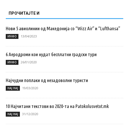
ПРОЧИТАЈТЕ И
Нови 5 авиолинии од Македонија со “Wizz Air” и “Lufthansa”
13/04/2023
ИНФО
6 Аеродроми кои нудат бесплатни градски тури
26/01/2020
ИНФО
Најчудни поплаки од незадоволни туристи
19/03/2020
НАЈ НАЈ
10 Најчитани текстови во 2020-та на Patokolusvetot.mk
31/12/2020
НАЈ НАЈ