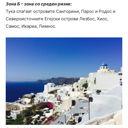
Зона Б – зона со среден ризик:
Тука спаѓаат островите Санторини, Парос и Родос и
Североисточните Егејски острови Лезбос, Хиос,
Самос, Икариа, Лимнос.