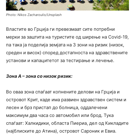
Photo: Nikos Zacharoulis/Unsplash
Властите во Грција ги превезмаат сите потребни
мерки за заштита на туристите од ширење на Covid-19,
па така ја поделија земјата на 3 зони на ризик (низок,
среден и висок) според достапноста на здравствените
установи и капацитетот за тестирање и лечење.
Зона А – зона со низок ризик:
Во оваа зона спаѓаат копнените делови на Грција и
островот Крит, каде има развиен здравствен систем и
лесен и брз пристап до болница, оддалечени
максимум два часа со автомобил или брод. Тука
спаѓаат: Халкидики, областа Пиериа, дел од Кикладите
(најблиските до Атина), островот Сароник и Евиа.