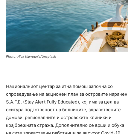
Photo: Nick Karvounis/Unsplash
Националниот центар за итна помош започна со
спроведување на акционен план за островите нарачен
S.A.F.E. (Stay Alert Fully Educated), кој има за цел да
осигура подготвеност на болниците, здравствените
домови, регионалните и островските клиники и
крајбрежната стража. Дополнително се врши и обука
на сите здравствени работници за вирусот Covid-19.