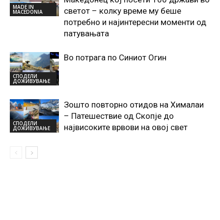
MADE IN
светот – колку време му беше
MACEDONIA
потребно и најинтересни моменти од
патувањата
Во потрага по Синиот Oгин
СПОДЕЛИ
ДОЖИВУВАЊЕ
Зошто повторно отидов на Хималаи
– Патешествие од Скопје до
СПОДЕЛИ
највисоките врвови на овој свет
ДОЖИВУВАЊЕ