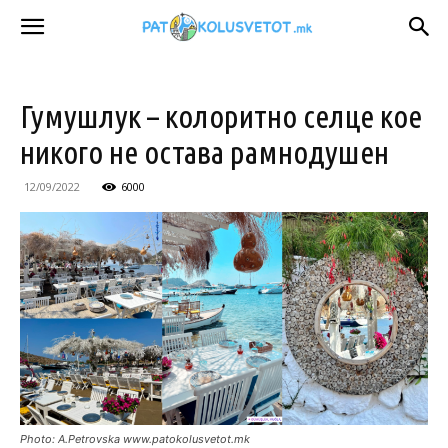
Гумушлук – колоритно селце кое
никого не остава рамнодушен
12/09/2022
6000
Photo: A.Petrovska www.patokolusvetot.mk