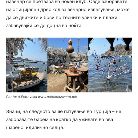
навечер се претвара во ноќен клуб. Овде заборавете
на официјален дрес код за вечерно излегување, може
да се движите и боси по тесните улички и плажи,
забавувајќи се до доцна во ноќта.
Photo: A.Petrovska www.patokolusvetot.mk
Значи, на следното ваше патување во Турција – не
заборавајте барем на кратко да уживате во ова
шарено, идилично селце.