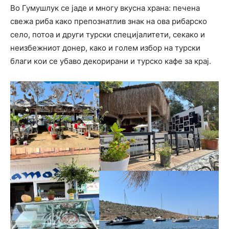
Во Гумушлук се јаде и многу вкусна храна: печена
свежа риба како препознатлив знак на ова рибарско
село, потоа и други турски специјалитети, секако и
неизбежниот донер, како и голем избор на турски
благи кои се убаво декорирани и турско кафе за крај.