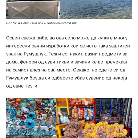
Photo: A.Petrovska www.patokolusvetot.mk
Освен свежа риба, во ова село може да купите многу
интересни рачни изработки кои се исто така заштитен
знак на Гумушлук. Тезги со: накит, разни предмети за
дома, фенери од суви тикви и зачини ќе ве пречекаат
на самиот влез на ова место. Секако, не одете си од
Гумушлук без да си одберете убав сувенир од некоја
од овие тезги.