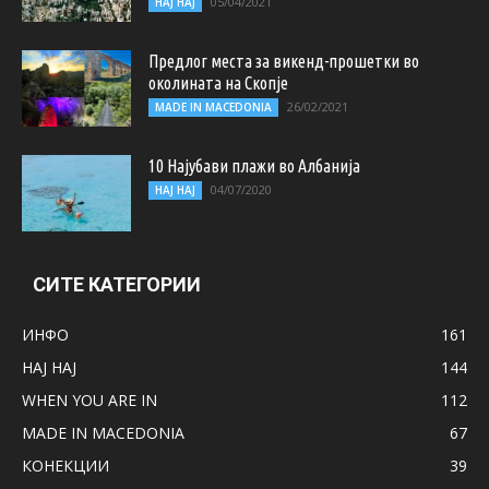
05/04/2021
НАЈ НАЈ
Предлог места за викенд-прошетки во
околината на Скопје
26/02/2021
MADE IN MACEDONIA
10 Најубави плажи во Албанија
04/07/2020
НАЈ НАЈ
СИТЕ КАТЕГОРИИ
ИНФО
161
НАЈ НАЈ
144
WHEN YOU ARE IN
112
MADE IN MACEDONIA
67
КОНЕКЦИИ
39