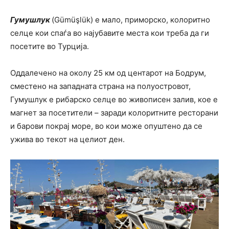
Гумушлук
(
Gümüşlük) е мало, приморско, колоритно
селце кои спаѓа во најубавите места кои треба да ги
посетите во Турција.
Оддалечено на околу 25 км од центарот на Бодрум,
сместено на западната страна на полуостровот,
Гумушлук е рибарско селце во живописен залив, кое е
магнет за посетители – заради колоритните ресторани
и барови покрај море, во кои може опуштено да се
ужива во текот на целиот ден.