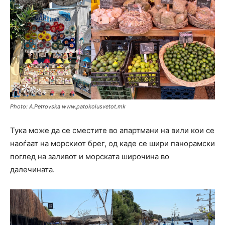
Photo: A.Petrovska www.patokolusvetot.mk
Тука може да се сместите во апартмани на вили кои се
наоѓаат на морскиот брег, од каде се шири панорамски
поглед на заливот и морската широчина во
далечината.