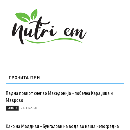
ПРОЧИТАЈТЕ И
Падна првиот снег во Македонија – побелеа Караџица и
Маврово
21/11/2020
ИНФО
Како на Малдиви – Бунгалови на вода во наша непосредна