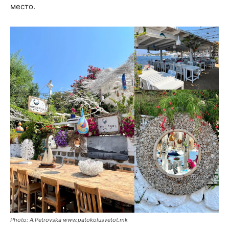
место.
Photo: A.Petrovska www.patokolusvetot.mk