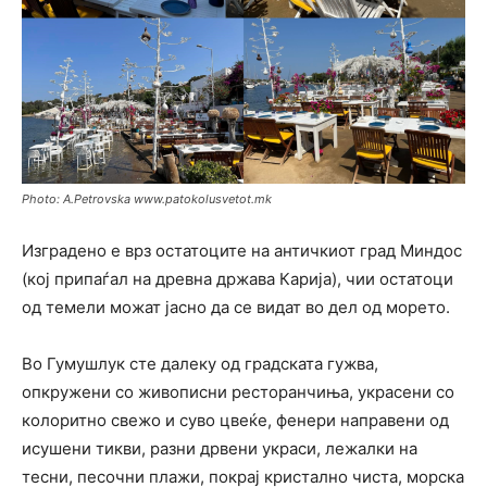
Photo: A.Petrovska www.patokolusvetot.mk
Изградено е врз остатоците на античкиот град Миндос
(кој припаѓал на древна држава Карија), чии остатоци
од темели
можат јасно да се видат во дел од морето.
Во Гумушлук сте далеку од градската гужва,
опкружени со живописни ресторанчиња, украсени со
колоритно свежо и суво цвеќе, фенери направени од
исушени тикви, разни дрвени украси, лежалки на
тесни, песочни плажи, покрај кристално чиста, морска