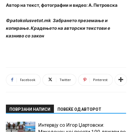
Автор на текст, фотографии и видео: А. Петровска
©patokolusvetot.mk Забрането преземање и
копирање. Крадењето на авторски текстови е
казниво со закон
Facebook
Twitter
Pinterest
ПОВРЗАНИ НАПИСИ
ПОВЕЌЕ ОД АВТОРОТ
Интервју со Игор Џартовски:
Македонец кој посети 100 држави во