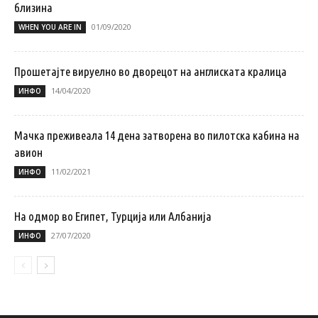
близина
01/09/2020
WHEN YOU ARE IN
Прошетајте вируелно во дворецот на англиската кралица
14/04/2020
ИНФО
Мачка преживеала 14 дена затворена во пилотска кабина на
авион
11/02/2021
ИНФО
На одмор во Египет, Турција или Албанија
27/07/2020
ИНФО