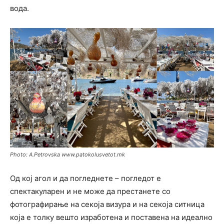
вода.
Photo: A.Petrovska www.patokolusvetot.mk
Од кој агол и да погледнете – погледот е
спектакуларен и не може да престанете со
фотографирање на секоја визура и на секоја ситница
која е толку вешто изработена и поставена на идеално