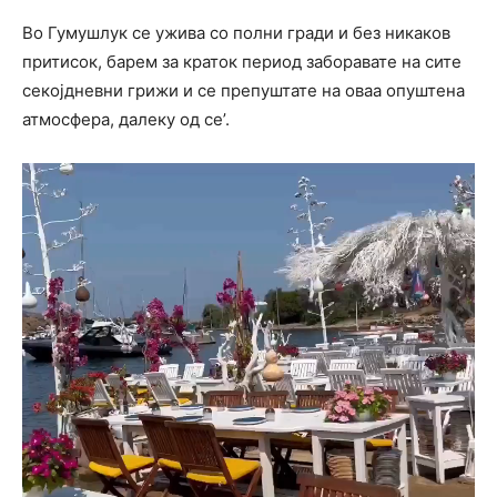
Во Гумушлук се ужива со полни гради и без никаков
притисок, барем за краток период заборавате на сите
секојдневни грижи и се препуштате на оваа опуштена
атмосфера, далеку од се’.
Video
Player