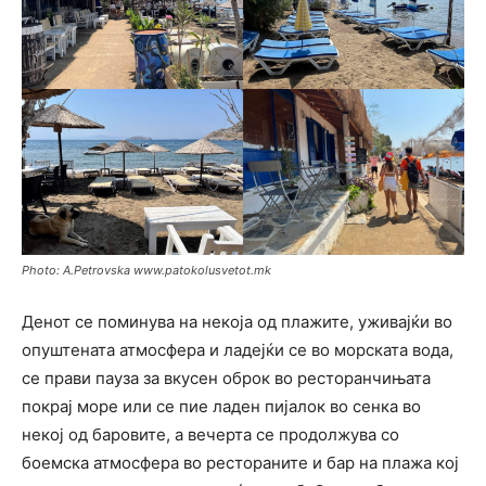
Photo: A.Petrovska www.patokolusvetot.mk
Денот се поминува на некоја од плажите, уживајќи во
опуштената атмосфера и ладејќи се во морската вода,
се прави пауза за вкусен оброк во ресторанчињата
покрај море или се пие ладен пијалок во сенка во
некој од баровите, а вечерта се продолжува со
боемска атмосфера во рестораните и бар на плажа кој