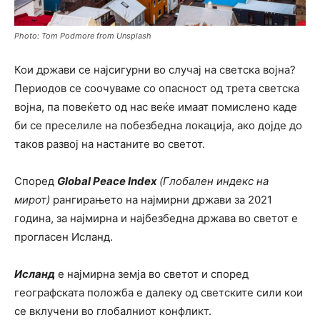
Photo: Tom Podmore from Unsplash
Кои држави се најсигурни во случај на светска војна?
Периoдов се соочуваме со опасност од трета светска
војна, па повеќето од нас веќе имаат помислено каде
би се преселиле на побезбедна локација, ако дојде до
таков развој на настаните во светот.
Според
Global Peace Index
(Глобален индекс на
мирот)
рангирањето на најмирни држави за 2021
година, за најмирна и најбезбедна држава во светот е
прогласен Исланд.
Исланд
е најмирна земја во светот и според
географската положба е далеку од светските сили кои
се вклучени во глобалниот конфликт.