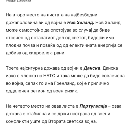
Photo: Unsplash
На второ место на листата на најбезбедни
држаполовина ви од војна е
Нов Зеланд.
Нов Зеланд
може самостојно да опстојува во случај да биде
отсечен од останатиот дел од светот, бидејќи има
плодна почва и повеќе од од електичната енергија се
добива од хидроелектрани.
Трета најсигурна држава од војни е
Данска
. Данска
иако е членка на НАТО и така може да биде вовлечена
во војна, сепак го има Гренланд, кој е прилично
оддалечен регион од воен ризик.
На четврто место на оваа листа е
Португалија
– оваа
држава е стабилна и се држи настрана од воени
конфликти уште од Втората светска војна.