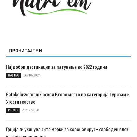
ПРОЧИТАЈТЕ И
Најдобри дестинации за патувања во 2022 година
30/10/2021
НАЈ НАЈ
Patokolusvetot.mk освои Второ место во категорија Туризам и
Угостителство
20/12/2020
ИНФО
Грција ги укинува сите мерки за коронавирус – слободен влез
и за невакцинирани