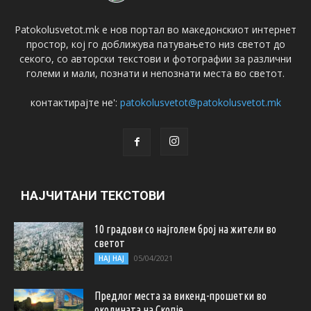
Patokolusvetot.mk е нов портал во македонскиот интернет
простор, кој го доближува патувањето низ светот до
секого, со авторски текстови и фотографии за различни
големи и мали, познати и непознати места во светот.
контактирајте не':
patokolusvetot@patokolusvetot.mk
НАЈЧИТАНИ ТЕКСТОВИ
10 градови со најголем број на жители во
светот
05/04/2021
НАЈ НАЈ
Предлог места за викенд-прошетки во
околината на Скопје