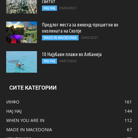
светот
05/04/2021
НАЈ НАЈ
Предлог места за викенд-прошетки во
околината на Скопје
26/02/2021
MADE IN MACEDONIA
10 Најубави плажи во Албанија
04/07/2020
НАЈ НАЈ
СИТЕ КАТЕГОРИИ
ИНФО
161
НАЈ НАЈ
144
WHEN YOU ARE IN
112
MADE IN MACEDONIA
67