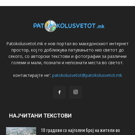
Patokolusvetot.mk е нов портал во македонскиот интернет
простор, кој го доближува патувањето низ светот до
секого, со авторски текстови и фотографии за различни
големи и мали, познати и непознати места во светот.
контактирајте не':
patokolusvetot@patokolusvetot.mk
НАЈЧИТАНИ ТЕКСТОВИ
10 градови со најголем број на жители во