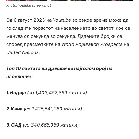
Photo: Youtube screen shot
Од 6 август 2023 на
Youtube
во секое време може да
го следите порастот на населението во светот, кое се
менува од секунда во секунда. Дадените бројки се
според пресметките на
World Population Prospects
на
United Nations.
Топ 10 листата на држави со најголем број на
население:
1. Индија
(со 1,433,452,869 жители)
2. Кина
(со 1,425,541,280 жители)
3. САД
(со 340,666,369 жители)