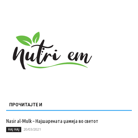
ПРОЧИТАЈТЕ И
Nasir al-Mulk – Најшарената џамија во светот
20/03/2021
НАЈ НАЈ