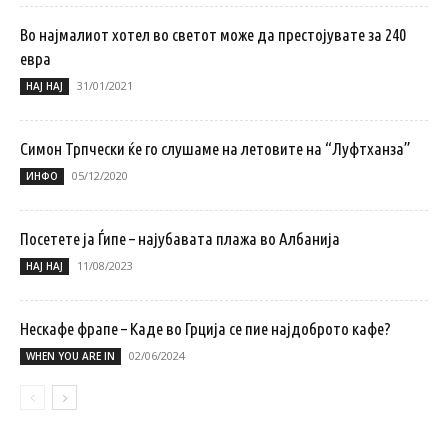
Во најмалиот хотел во светот може да престојувате за 240
евра
31/01/2021
НАЈ НАЈ
Симон Трпчески ќе го слушаме на летовите на “Луфтханза”
05/12/2020
ИНФО
Посетете ја Ѓипе – најубавата плажа во Албанија
11/08/2023
НАЈ НАЈ
Нескафе фрапе – Каде во Грција се пие најдоброто кафе?
02/06/2024
WHEN YOU ARE IN