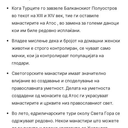
Кога Турците го завзеле Балканскиот Полуостров
во текот на XIII и XIV век, тие ги оставиле
манастирите на Атос , во замена за големи даноци
кои им биле редовно исплаќани.
Владее мислење дека и бројот на домашни женски
животни е строго контролиран, се чуваат само
мачки, кои ја контролираат популацијата на
глодари.
Светогорските манастири имаат значително
влијание во создавање и споделување на
православната уметност. Делата на уметноста
создадени од монасите од Атос ги украсуваат
манастирите и црквите низ православниот свет.
Во лето, едриличарските тури околу Света Гора се
одржуваат редовно. Некои манастири што можете