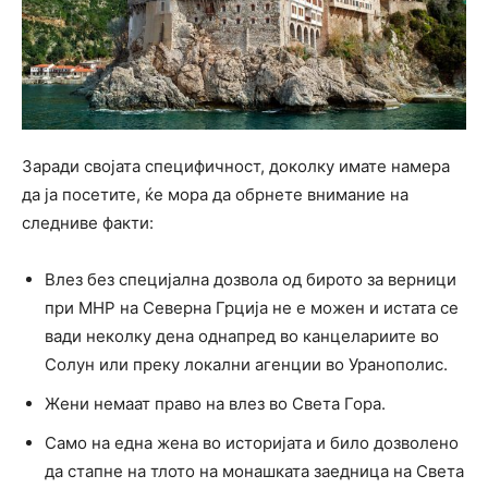
Заради својата специфичност, доколку имате намера
да ја посетите, ќе мора да обрнете внимание на
следниве факти:
Влез без специјална дозвола од бирото за верници
при МНР на Северна Грција не е можен и истата се
вади неколку дена однапред во канцелариите во
Солун или преку локални агенции во Уранополис.
Жени немаат право на влез во Света Гора.
Само на една жена во историјата и било дозволено
да стапне на тлото на монашката заедница на Света