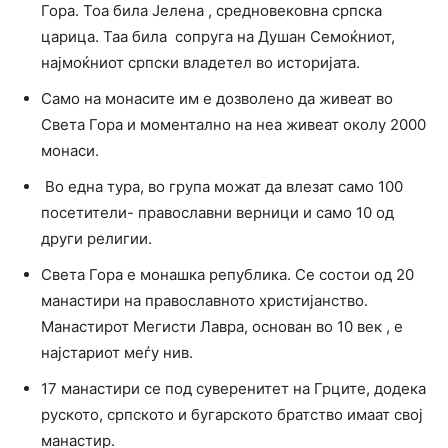
Гора. Тоа била Јелена , средновековна српска
царица. Таа била сопруга на Душан Семоќниот,
најмоќниот српски владетел во историјата.
Само на монасите им е дозволено да живеат во
Света Гора и моментално на неа живеат околу 2000
монаси.
Во една тура, во група можат да влезат само 100
посетители- православни верници и само 10 од
други религии.
Света Гора е монашка република. Се состои од 20
манастири на православното христијанство.
Манастирот Мегисти Лавра, основан во 10 век , е
најстариот меѓу нив.
17 манастири се под суверенитет на Грците, додека
руското, српското и бугарското братство имаат свој
манастир.