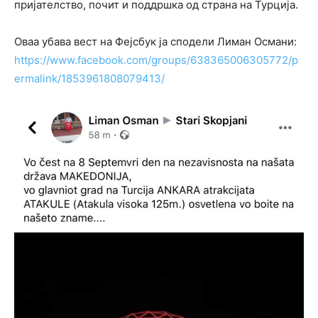
пријателство, почит и поддршка од страна на Турција.
Оваа убава вест на Фејсбук ја сподели Лиман Османи:
https://www.facebook.com/groups/638365006305772/p
ermalink/1853961808079413/