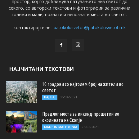
простор, кој го доближува патувањето низ светот до
секого, со авторски текстови и фотографии за различни
големи и мали, познати и непознати места во светот.
контактирајте не':
patokolusvetot@patokolusvetot.mk
НАЈЧИТАНИ ТЕКСТОВИ
10 градови со најголем број на жители во
светот
05/04/2021
НАЈ НАЈ
Предлог места за викенд-прошетки во
околината на Скопје
26/02/2021
MADE IN MACEDONIA