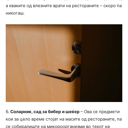
а кваките од влезните врати на рестораните – скоро па
никогаш.
6.
Соларник, сад за бибер
и шеќер
– Ова се предмети
кои за цело време стојат на масите од рестораните, па
се собиралиште на микороорганизми во текот на