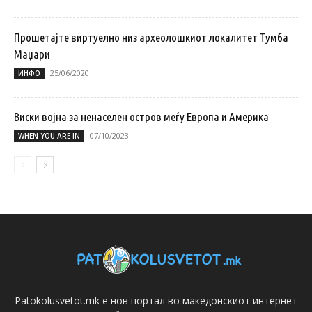
Прошетајте виртуелно низ археолошкиот локалитет Тумба
Маџари
25/06/2020
ИНФО
Виски војна за ненаселен остров меѓу Европа и Америка
07/10/2023
WHEN YOU ARE IN
Patokolusvetot.mk е нов портал во македонскиот интернет