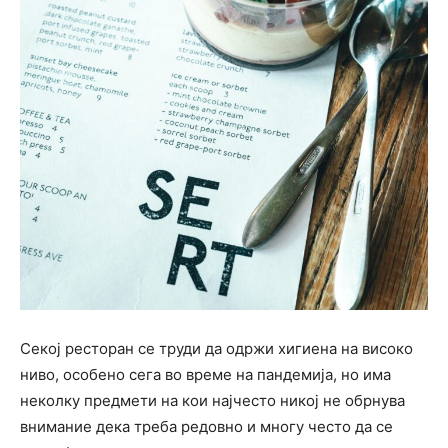
Секој ресторан се труди да одржи хигиена на високо
ниво, особено сега во време на пандемија, но има
неколку предмети на кои најчесто никој не обрнува
внимание дека треба редовно и многу често да се