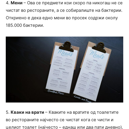
4.
Мени
– Ова се предмети кои скоро па никогаш не се
чистат во рестораните, а се собиралиште на бактерии.
Откриено е дека едно мени во просек содржи околу
185.000 бактерии.
5.
Кваки
на врати
– Кваките на вратите од тоалетите
во рестораните најчесто се чистат кога се чисти и
целиот тоалет (најчесто – еднаш или два пати дневно),