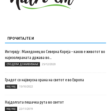
ПРОЧИТАЈТЕ И
Интервју : Македонец во Северна Кореја – каков е животот во
најизолираната држава во...
25/12/2020
СПОДЕЛИ ДОЖИВУВАЊЕ
Градот со највкусна храна на светот е во Европа
15/10/2022
НАЈ НАЈ
Најдолгата пешачка рута во светот
22/11/2019
НАЈ НАЈ