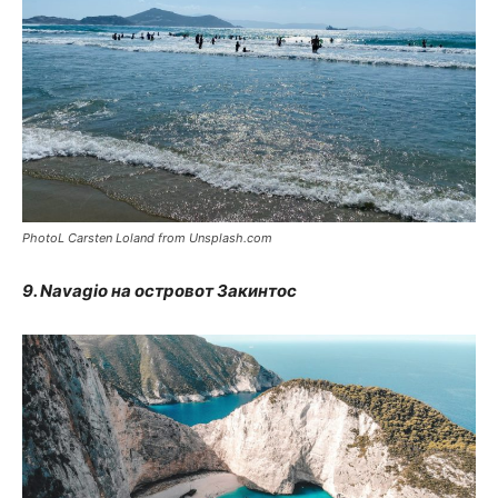
PhotoL Carsten Loland from Unsplash.com
9. Navagio на островот Закинтос