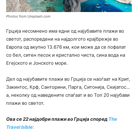
Photos from Unsplash.com
Грција несомнено има едни од најубавите плажи во
светот, распоредени на најдолгото крајбрежје во
Европа од вкупно 13.676 км, кои може да се пофалат
со бел, ситен песок и кристално чиста, сина вода на
Егејското и Јонското море.
Дел од најубавите плажи во Грција се наоѓаат на Крит,
Закинтос, Крф, Санторини, Парга, Ситонија, Скијатос…
а, неколку од наведените спаѓаат и во Топ 20 најубави
плажи во светот.
Ова се 22 најдобри плажи во Грција според
Тhe
Travel bible: