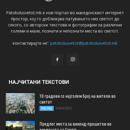
Patokolusvetot.mk е нов портал во македонскиот интернет
простор, кој го доближува патувањето низ светот до
секого, со авторски текстови и фотографии за различни
големи и мали, познати и непознати места во светот.
контактирајте не':
patokolusvetot@patokolusvetot.mk
НАЈЧИТАНИ ТЕКСТОВИ
10 градови со најголем број на жители во
светот
05/04/2021
НАЈ НАЈ
Предлог места за викенд-прошетки во
околината на Скопје