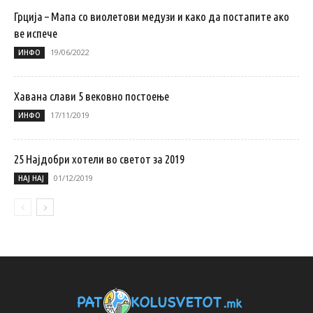
Грција – Мапа со виолетови медузи и како да постапите ако
ве испече
19/06/2022
ИНФО
Хавана слави 5 вековно постoење
17/11/2019
ИНФО
25 Најдобри хотели во светот за 2019
01/12/2019
НАЈ НАЈ