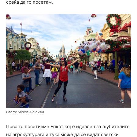
среќа да го посетам.
Photo: Sabina Kirilovski
Прво го посетивме Епкот кој е идеален за љубителите
на агрокултурата и тука може да се видат светски