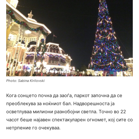
Photo: Sabina Kirilovski
Кога сонцето почна да заоѓа, паркот започна да се
преоблекува за ноќниот бал. Надворешноста ја
осветлуваа милиони разнобојни светла. Точно во 22
часот беше најавен спектакуларен огномет, кој сите со
нетрпение го очекуваа.