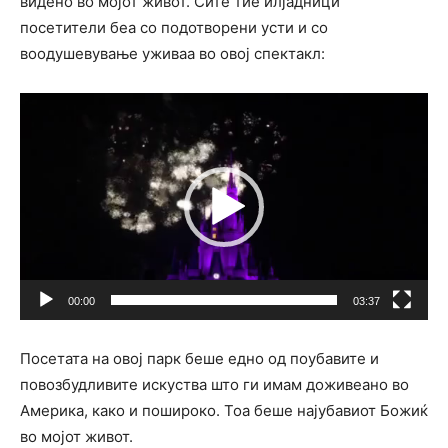
видено во мојот живот. Сите тие илјадници
посетители беа со подотворени усти и со
воодушевување уживаа во овој спектакл:
Video
Player
00:00
03:37
Посетата на овој парк беше едно од поубавите и
повозбудливите искуства што ги имам доживеано во
Америка, како и пошироко. Тоа беше најубавиот Божиќ
во мојот живот.