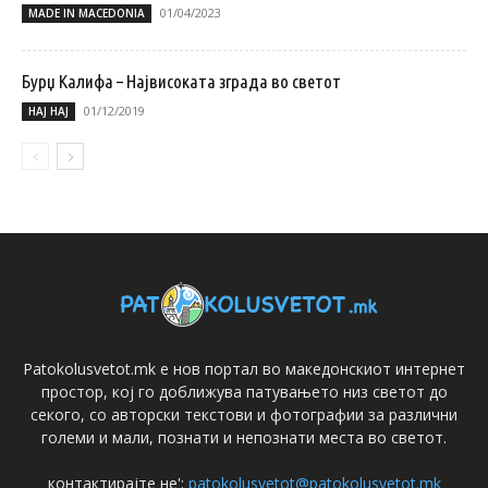
01/04/2023
MADE IN MACEDONIA
Бурџ Калифа – Највисоката зграда во светот
01/12/2019
НАЈ НАЈ
Patokolusvetot.mk е нов портал во македонскиот интернет
простор, кој го доближува патувањето низ светот до
секого, со авторски текстови и фотографии за различни
големи и мали, познати и непознати места во светот.
контактирајте не':
patokolusvetot@patokolusvetot.mk