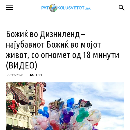
Божиќ во Дизниленд –
најубавиот Божиќ во мојот
живот, со огномет од 18 минути
(ВИДЕО)
27/12/2020
3393