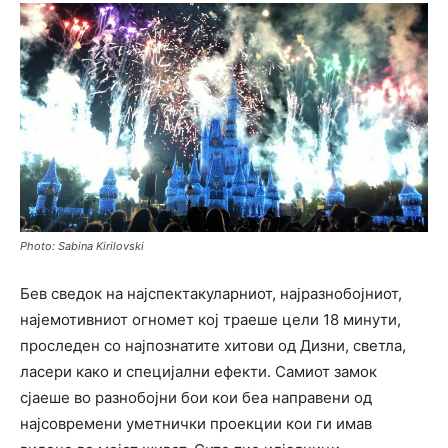
Photo: Sabina Kirilovski
Бев сведок на најспектакуларниот, најразнобојниот,
најемотивниот огномет кој траеше цели 18 минути,
проследен со најпознатите хитови од Дизни, светла,
ласери како и специјални ефекти. Самиот замок
сјаеше во разнобојни бои кои беа направени од
најсовремени уметнички проекции кои ги имав