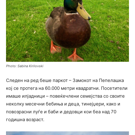
Photo: Sabina Kirilovski
Следен на ред беше паркот – Замокот на Пепелашка
кој се протега на 60.000 метри квадратни. Посетители
имаше илјадници – повеќечлени семејства со своите
неколку месечни бебиња и деца, тинејџери, како и
повозрасни луѓе и баби и дедовци кои беа над 70
годишна возраст.