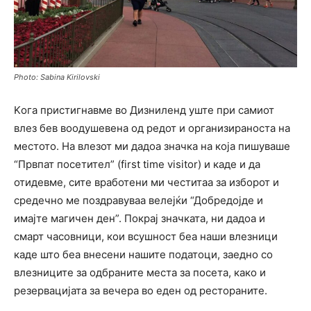
Photo: Sabina Kirilovski
Kога пристигнавме во Дизниленд уште при самиот
влез бев воодушевена од редот и организираноста на
местото. На влезот ми дадоа значка на која пишуваше
“Првпат посетител” (first time visitor) и каде и да
отидевме, сите вработени ми честитаа за изборот и
средечно ме поздравуваа велејќи “Добредојде и
имајте магичен ден”. Покрај значката, ни дадоа и
смарт часовници, кои всушност беа наши влезници
каде што беа внесени нашите податоци, заедно со
влезниците за одбраните места за посета, како и
резервацијата за вечера во еден од рестораните.