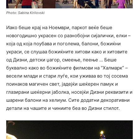
Photo: Sabina Kirilovski
Иако беше крај на Ноември, паркот веќе беше
новогодишно украсен со разнобојни сијалички, елки –
која од која поубава и поголема, балони, божиќни
украси, се слушаа божиќните хитови како и хитовите
од Дизни, детски џагор, смеење, пеење … Беше
буквално како во божиќните филмови на “Халмарк” –
весели млади и стари луѓе, кои уживаа во тој сосема
поинаков магичен свет, јадејќи шеќерен памук и
глазирани шеќерни јаболка, носејќи Дизни реквизити и
шарени балони на хелиум. Сите додатни декоративни
детали на чашите и чиниите беа во Дизни стилот.