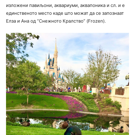
изложени павиљони, аквариуми, аквапоника и сл. и е
единственото место каде што можат да се запознаат
Елза и Ана од “Снежното Кралство” (Frozen).