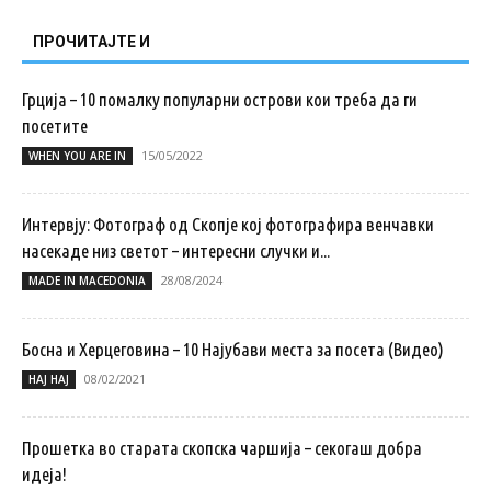
ПРОЧИТАЈТЕ И
Грција – 10 помалку популарни острови кои треба да ги
посетите
15/05/2022
WHEN YOU ARE IN
Интервју: Фотограф од Скопје кој фотографира венчавки
насекаде низ светот – интересни случки и...
28/08/2024
MADE IN MACEDONIA
Босна и Херцеговина – 10 Најубави места за посета (Видео)
08/02/2021
НАЈ НАЈ
Прошетка во старата скопска чаршија – секогаш добра
идеја!