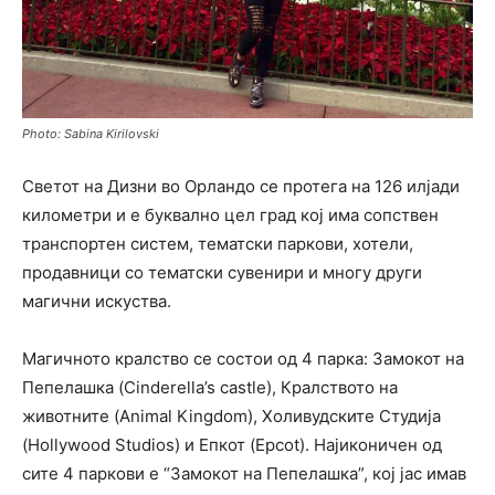
Photo: Sabina Kirilovski
Светот на Дизни во Орландо се протега на 126 илјади
километри и е буквално цел град кој има сопствен
транспортен систем, тематски паркови, хотели,
продавници со тематски сувенири и многу други
магични искуства.
Магичното кралство се состои од 4 парка: Замокот на
Пепелашка (Cinderella’s castle), Кралството на
животните (Animal Kingdom), Холивудските Студија
(Hollywood Studios) и Епкот (Epcot). Најиконичен од
сите 4 паркови е “Замокот на Пепелашка”, кој јас имав