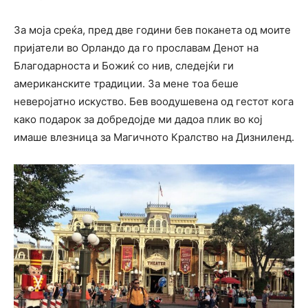
За моја среќа, пред две години бев поканета од моите
пријатели во Орландо да го прославам Денот на
Благодарноста и Божиќ со нив, следејќи ги
американските традиции. За мене тоа беше
неверојатно искуство. Бев воодушевена од гестот кога
како подарок за добредојде ми дадоа плик во кој
имаше влезница за Магичното Кралство на Дизниленд.