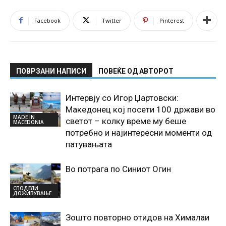
Facebook
Twitter
Pinterest
ПОВРЗАНИ НАПИСИ
ПОВЕЌЕ ОД АВТОРОТ
Интервју со Игор Џартовски:
Македонец кој посети 100 држави во
MADE IN
светот – колку време му беше
MACEDONIA
потребно и најинтересни моменти од
патувањата
Во потрага по Синиот Oгин
СПОДЕЛИ
ДОЖИВУВАЊЕ
Зошто повторно отидов на Хималаи