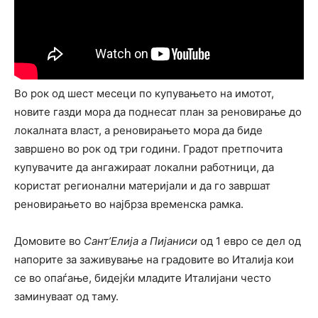
Во рок од шест месеци по купувањето на имотот,
новите газди мора да поднесат план за реновирање до
локалната власт, а реновирањето мора да биде
завршено во рок од три години. Градот претпочита
купувачите да ангажираат локални работници, да
користат регионални материјали и да го завршат
реновирањето во најбрза временска рамка.
Домовите во
Сант’Елија а Пијаниси
од 1 евро се дел од
напорите за заживување на градовите во Италија кои
се во опаѓање, бидејќи младите Италијани често
заминуваат од таму.