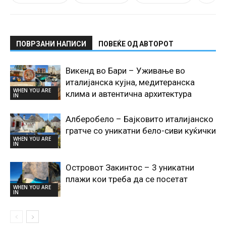
ПОВРЗАНИ НАПИСИ
ПОВЕЌЕ ОД АВТОРОТ
Викенд во Бари – Уживање во
италијанска кујна, медитеранска
WHEN YOU ARE
клима и автентична архитектура
IN
Алберобело – Бајковито италијанско
гратче со уникатни бело-сиви куќички
WHEN YOU ARE
IN
Островот Закинтос – 3 уникатни
плажи кои треба да се посетат
WHEN YOU ARE
IN