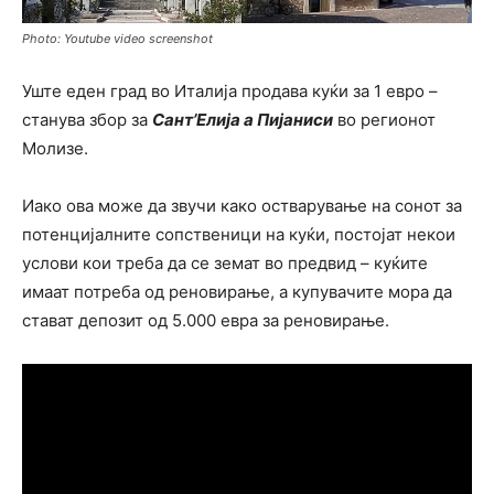
Photo: Youtube video screenshot
Уште еден град во Италија продава куќи за 1 евро –
станува збор за
Сант’Елија а Пијаниси
во регионот
Молизе.
Иако ова може да звучи како остварување на сонот за
потенцијалните сопственици на куќи, постојат некои
услови кои треба да се земат во предвид – куќите
имаат потреба од реновирање, а купувачите мора да
стават депозит од 5.000 евра за реновирање.