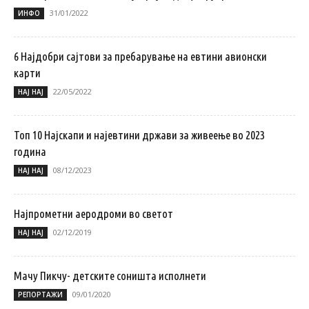
31/01/2022
ИНФО
6 Најдобри сајтови за пребарување на евтини авионски
карти
22/05/2022
НАЈ НАЈ
Топ 10 Најскапи и најевтини држави за живеење во 2023
година
08/12/2023
НАЈ НАЈ
Најпрометни аеродроми во светот
02/12/2019
НАЈ НАЈ
Мачу Пикчу- детските соништа исполнети
09/01/2020
РЕПОРТАЖИ