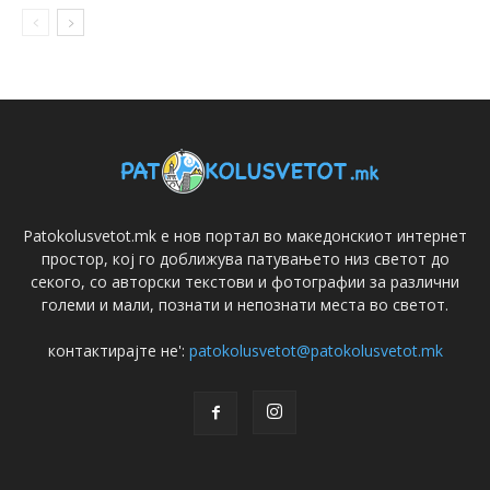
Patokolusvetot.mk е нов портал во македонскиот интернет
простор, кој го доближува патувањето низ светот до
секого, со авторски текстови и фотографии за различни
големи и мали, познати и непознати места во светот.
контактирајте не':
patokolusvetot@patokolusvetot.mk