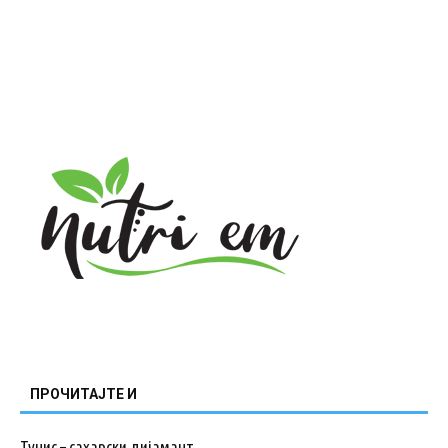
ПРОЧИТАЈТЕ И
Тунис – сахарски дијамант