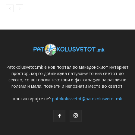
Patokolusvetot.mk е нов портал во македонскиот интернет
простор, кој го доближува патувањето низ светот до
секого, со авторски текстови и фотографии за различни
големи и мали, познати и непознати места во светот.
контактирајте не':
patokolusvetot@patokolusvetot.mk