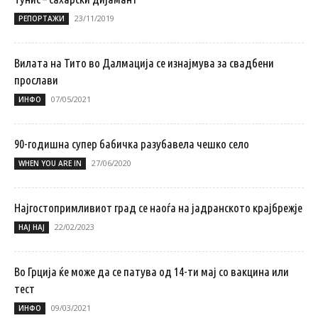
23/11/2019
РЕПОРТАЖИ
Вилата на Тито во Далмација се изнајмува за свадбени
прослави
07/05/2021
ИНФО
90-годишна супер бабичка разубавела чешко село
27/06/2020
WHEN YOU ARE IN
Најгостопримливиот град се наоѓа на јадранското крајбрежје
22/02/2023
НАЈ НАЈ
Во Грција ќе може да се патува од 14-ти мај со вакцина или
тест
09/03/2021
ИНФО