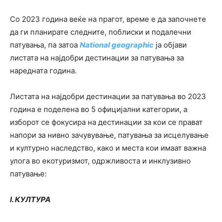
Со 2023 година веќе на прагот, време е да започнете
да ги планирате следните, поблиски и подалечни
патувања, па затоа
National geographic
ја објави
листата на најдобри дестинации за патувања за
наредната година.
Листата на најдобри дестинации за патувања во 2023
година е поделена во 5 официјални категории, а
изборот
се фокусира на дестинации за кои се прават
напори за нивно зачувување, патувања за исцелување
и културно наследство, како и места кои имаат важна
улога во екотуризмот, одржливоста и инклузивно
патување:
I. КУЛТУРА