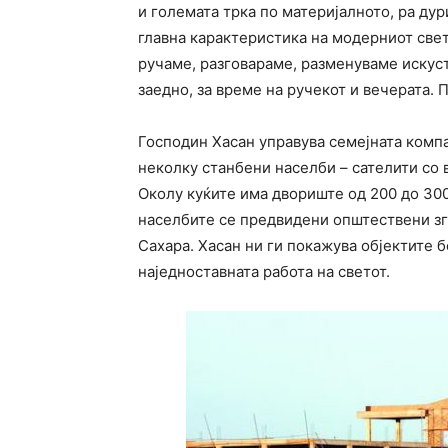
и големата трка по материјалното, pa дур
главна карактеристика на модерниот свет.
ручаме, разговараме, разменуваме искуст
заедно, за време на ручекот и вечерата. 
Господин Хасан управувa семејната компа
неколку станбени населби – сателити со в
Околу куќите има двориште од 200 до 300 
населбите се предвидени општествени згр
Сахара. Хасан ни ги покажува објектите б
наједноставната работа на светот.