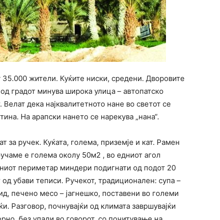
у 35.000 жители. Куќите ниски, средени. Дворовите
од градот минува широка улица – автопатско
Велат дека најквалитетното нане во светот се
тина. На арапски нането се нарекува „нана“.
т за ручек. Куќата, голема, приземје и кат. Рамен
ручаме е голема околу 50м2 , во едниот агол
шниот периметар миндери подигнати од подот 20
 од убави теписи. Ручекот, традиционален: супа –
ид, печено месо – јагнешко, поставени во големи
и. Разговор, почнувајќи од климата завршувајќи
рно, без упади во говорот, со почитување на