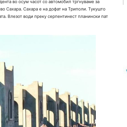
дента во осум часот со автомобил тргнуваме за
о во Сахара. Сахара е на дофат на Триполи. Тукушто
ата. Влезот води преку серпентинест планински пат