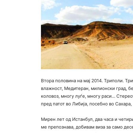
Втора половина на мај 2014. Триполи. Тр
влажност, Медитеран, милионски град, б
коловоз, многу луѓе, многу раси… Стере
пред патот во Либија, посебно во Сахара,
Мирен лет од Истанбул, два часа и четир
ме препознава, добивам виза за само дес