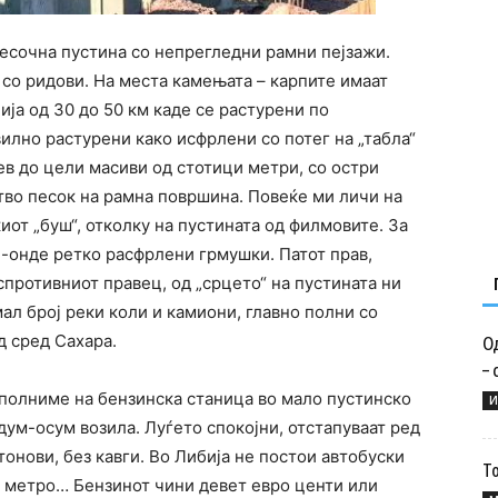
песочна пустина со непрегледни рамни пејзажи.
н со ридови. На места камењата – карпите имаат
нија од 30 до 50 км каде се растурени по
вилно растурени како исфрлени со потег на „табла“
ев до цели масиви од стотици метри, со остри
тво песок на рамна површина. Повеќе ми личи на
иот „буш“, отколку на пустината од филмовите. За
е-онде ретко расфрлени грмушки. Патот прав,
спротивниот правец, од „срцето“ на пустината ни
ал број реки коли и камиони, главно полни со
д сред Сахара.
Од
– 
 полниме на бензинска станица во мало пустинско
И
дум-осум возила. Луѓето спокојни, отстапуваат ред
 тонови, без кавги. Во Либија не постои автобуски
Т
и метро… Бензинот чини девет евро центи или