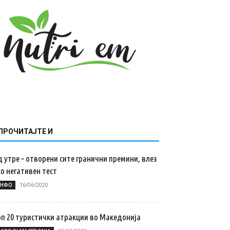
ПРОЧИТАЈТЕ И
 утре – отворени сите гранични премини, влез
со негативен тест
16/06/2020
НФО
оп 20 туристички атракции во Македонија