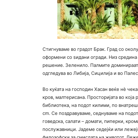
Стигнуваме во градот Брак. Град со окол
оформени со ѕидани огради. Низ средина 
решение. Зеленило. Палмите доминираат. 
одгледува во Либија, Сицилија и во Палес
Во куќата на господин Хасан веќе нè чекаа
кров, малтерисана. Просторијата во која 
библиотека, на подот килими, по внатре
cm. Се поздравуваме, седнуваме на подот
говедска, салати – домати, пиперки, кром
послужавници. Јадеме седејќи или лежејќ
филозофски за смислата на животот. Леже