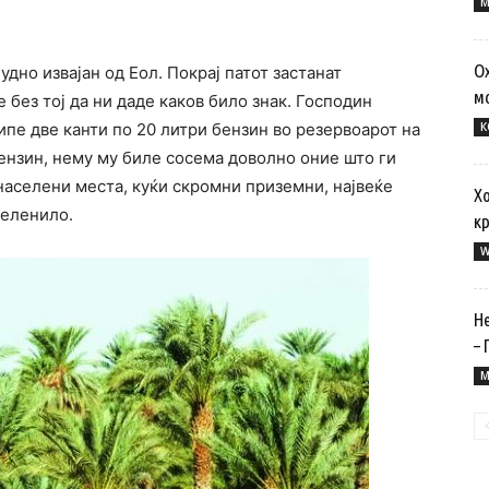
M
О
дно извајан од Еол. Покрај патот застанат
м
 без тој да ни даде каков било знак. Господин
ипе две канти по 20 литри бензин во резервоарот на
К
ензин, нему му биле сосема доволно оние што ги
населени места, куќи скромни приземни, највеќе
Х
зеленило.
к
W
Н
– 
M