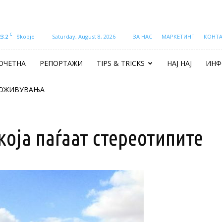
C
23.2
Saturday, August 8, 2026
ЗА НАС
МАРКЕТИНГ
КОНТ
Skopje
ОЧЕТНА
РЕПОРТАЖИ
TIPS & TRICKS
НАЈ НАЈ
ИНФ
ОЖИВУВАЊА
која паѓаат стереотипите