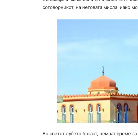
соговорникот, на неговата мисла, иако мо
Во светот луѓето брзаат, немаат време з