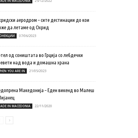
25/12/2022
ADE IN MACEDONIA
хридски аеродром – сите дестинации до кои
оже да летаме од Охрид
07/06/2023
ОНЕКЦИИ
отел од соништата во Грција со лебдечки
ревети над вода и домашна храна
21/05/2023
HEN YOU ARE IN
едопрена Македонија – Еден викенд во Малеш
Пијанец
22/11/2020
ADE IN MACEDONIA