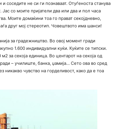
и и соседите не си ги познаваат. Отуѓеноста станува
 Јас со моите пријатели два или два и пол часа
ва. Моите домаќини тоа го прават секојдневно,
Паѓа друг мој стереотип. Човештвото има шанси!
нија за градежништво. Во овој момент гради
купно 1.600 индивидуални куќи. Куќите се типски.
м2 за секоја единица. Во центарот на секоја од
ади – училиште, банка, џамија… Сето ова во сред
ез никакво чувство на горделивост, како да е тоа