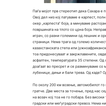
Паѓа мојот прв стереотип дека Сахара е 
Овој дел низ кој патуваме е карпест, пол
окер „карпеста“ боја, а минуваме растоја
површината на тлото со црна боја. Непра
играч, со разни големини од лешник и ор
страници. Нема трага од големо количес
казахстанската степа или јужноафриканск
тоа придонесуваат и закржлавените, овд
асфалтен, температурата 35 степени. Од 
доаѓаат во пресрет и се разминуваме со м
лубеници, дињи и бали трева. Од каде? О
По околу 200 км возење, автомобилот го
гратче. Две места за точење, пред нас се
на возач кој тоа не го побара. Без високи
градски или меѓуградски превоз. Нема н