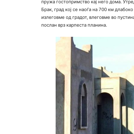
пружа гостопримство кај него дома. Утре
Брак, град кој се наоѓа на 700 км длабок
излеговме од градот, влеговме во пустин
послан врз карпеста планина.