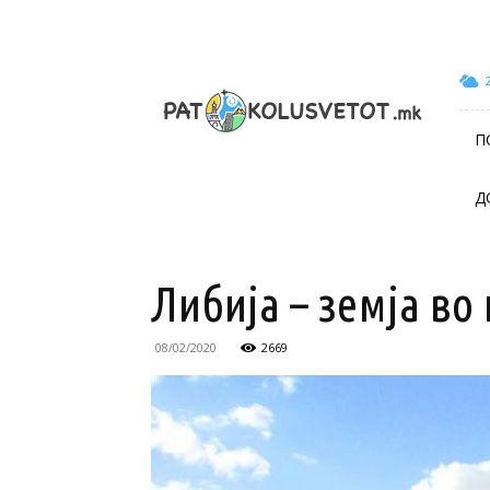
patokolusvetot.mk
П
Д
Либија – земја во 
08/02/2020
2669