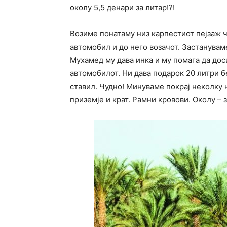
околу 5,5 денари за литар!?!
Возиме понатаму низ карпестиот пејзаж чу
автомобил и до него возачот. Застануваме
Мухамед му дава инка и му помага да дос
автомобилот. Ни дава подарок 20 литри б
ставил. Чудно! Минуваме покрај неколку 
приземје и крат. Рамни кровови. Околу – 