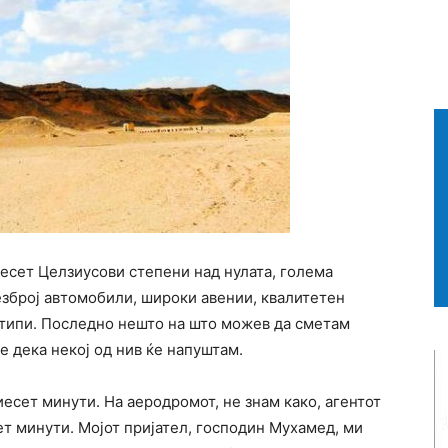
иесет Целзиусови степени над нулата, голема
езброј автомобили, широки авении, квалитетен
отипи. Последно нешто на што можев да сметам
 е дека некој од нив ќе напуштам.
иесет минути. На аеродромот, не знам како, агентот
ет минути. Мојот пријател, господин Мухамед, ми