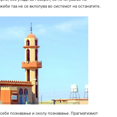
жеби таа не се вклопува во системот на останатите.
а себе познавање и околу познавање. Прагматизмот