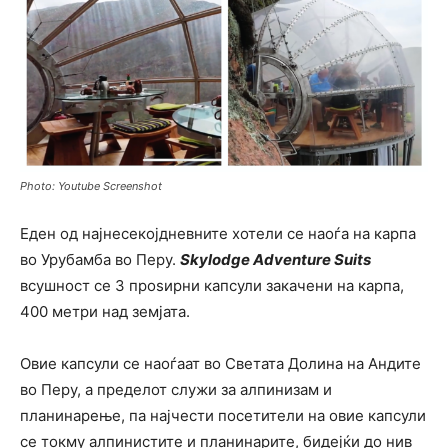
Photo: Youtube Screenshot
Еден од најнесекојдневните хотели се наоѓа на карпа
во Урубамба во Перу.
Skylodge Adventure Suits
всушност се 3 проѕирни капсули закачени на карпа,
400 метри над земјата.
Овие капсули се наоѓаат во Светата Долина на Андите
во Перу, а пределот служи за алпинизам и
планинарење, па најчести посетители на овие капсули
се токму алпинистите и планинарите, бидејќи до нив