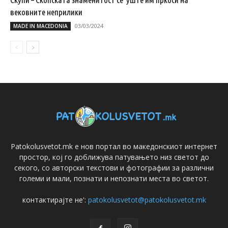
вековните неприлики
03/03/2024
MADE IN MACEDONIA
Patokolusvetot.mk е нов портал во македонскиот интернет
простор, кој го доближува патувањето низ светот до
секого, со авторски текстови и фотографии за различни
големи и мали, познати и непознати места во светот.
контактирајте не':
patokolusvetot@patokolusvetot.mk