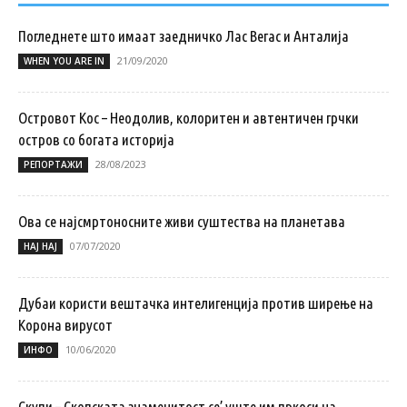
Погледнете што имаат заедничко Лас Вегас и Анталија
21/09/2020
WHEN YOU ARE IN
Островот Кос – Неодолив, колоритен и автентичен грчки
остров со богата историја
28/08/2023
РЕПОРТАЖИ
Ова се најсмртоносните живи суштества на планетава
07/07/2020
НАЈ НАЈ
Дубаи користи вештачка интелигенција против ширење на
Корона вирусот
10/06/2020
ИНФО
Скупи – Скопската знаменитост се’ уште им пркоси на