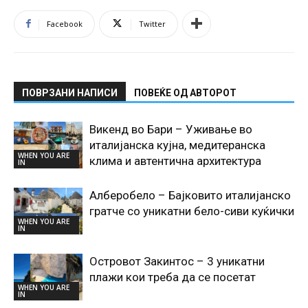
Facebook
Twitter
ПОВРЗАНИ НАПИСИ
ПОВЕЌЕ ОД АВТОРОТ
Викенд во Бари – Уживање во
италијанска кујна, медитеранска
WHEN YOU ARE
клима и автентична архитектура
IN
Алберобело – Бајковито италијанско
гратче со уникатни бело-сиви куќички
WHEN YOU ARE
IN
Островот Закинтос – 3 уникатни
плажи кои треба да се посетат
WHEN YOU ARE
IN