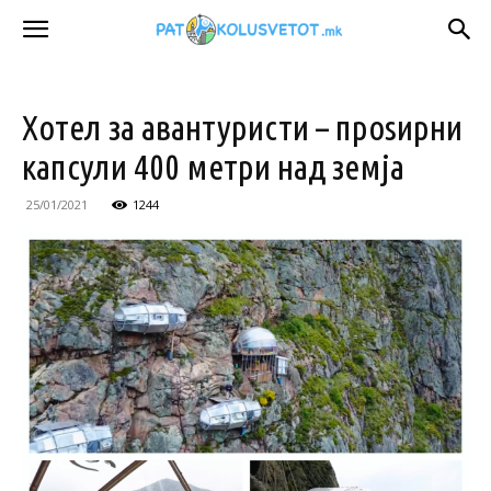
Хотел за авантуристи – проѕирни
капсули 400 метри над земја
25/01/2021
1244