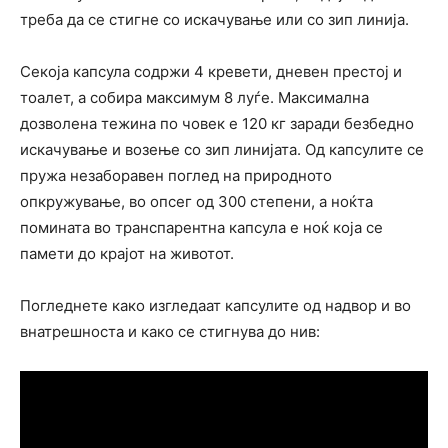
треба да се стигне со искачување или со зип линија.
Секоја капсула содржи 4 кревети, дневен престој и
тоалет, а собира максимум 8 луѓе. Максимална
дозволена тежина по човек е 120 кг заради безбедно
искачување и возење со зип линијата. Од капсулите се
пружа незаборавен поглед на природното
опкружување, во опсег од 300 степени, а ноќта
помината во транспарентна капсула е ноќ која се
памети до крајот на животот.
Погледнете како изгледаат капсулите од надвор и во
внатрешноста и како се стигнува до нив: