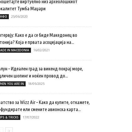
рошетајте виртуелно низ археолошкиот
окалитет Тумба Маџари
25/06/2020
НФО
тервју: Како е да се биде Македонец во
тонија? Која е првата асоцијација на...
16/02/2021
ADE IN MACEDONIA
лун – Идеален град за викенд покрај море,
личен шопинг и ноќен провод до...
18/05/2025
HEN YOU ARE IN
атство за Wizz Air – Како да купите, откажете,
ефундирате или смените авионска карта...
17/07/2022
IPS & TRICKS