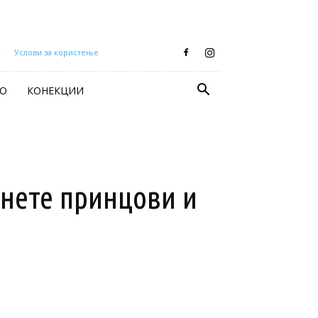
Т
Услови за користење
О
КОНЕКЦИИ
тнете принцови и