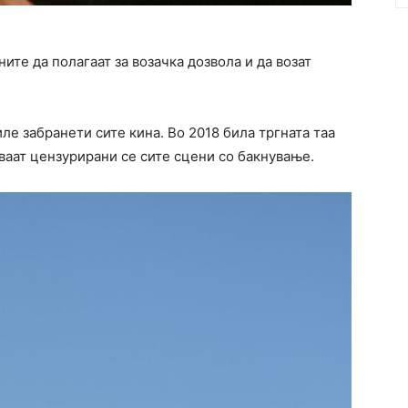
ните да полагаат за возачка дозвола и да возат
иле забранети сите кина. Во 2018 била тргната таа
ваат цензурирани се сите сцени со бакнување.