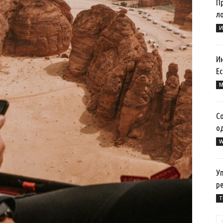
П
л
И
Ин
Ес
M
Со
од
W
Уп
р
T