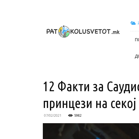
patokolusvetot.mk
П
Д
12 Факти за Сауди
принцези на секој
07/02/2021
5982