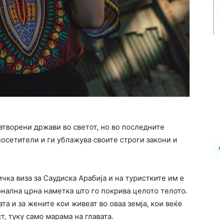
затворени држави во светот, но во последните
посетители и ги ублажува своите строги закони и
ичка виза за Саудиска Арабија и на туристките им е
онална црна наметка што го покрива целото телото.
ата и за жените кои живеат во оваа земја, кои веќе
ст, туку само марама на главата.