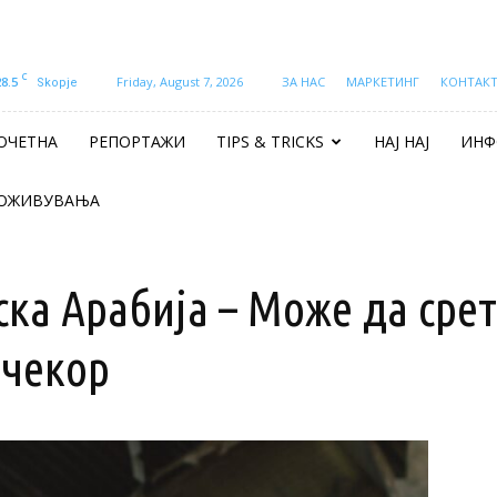
C
28.5
Friday, August 7, 2026
ЗА НАС
МАРКЕТИНГ
КОНТАК
Skopje
ОЧЕТНА
РЕПОРТАЖИ
TIPS & TRICKS
НАЈ НАЈ
ИНФ
ОЖИВУВАЊА
ска Арабија – Може да сре
 чекор