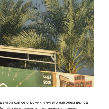
центри кои се огромни и луѓето најголем дел од
бидејќи се целосно климатизирани, додека