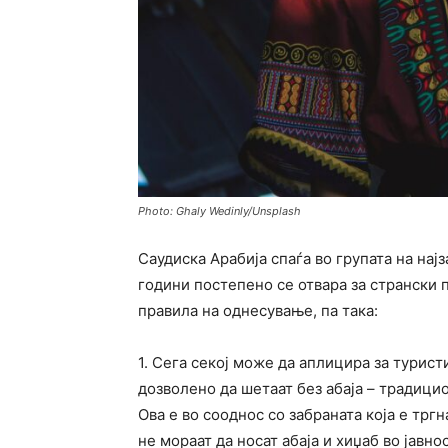
Photo: Ghaly Wedinly/Unsplash
Саудиска Арабија спаѓа во групата на нај
години постепено се отвара за странски 
правила на однесување, па така:
1. Сега секој може да аплицира за турист
дозволено да шетаат без абаја – традици
Ова е во сооднос со забраната која е тргн
не мораат да носат абаја и хиџаб во јавно