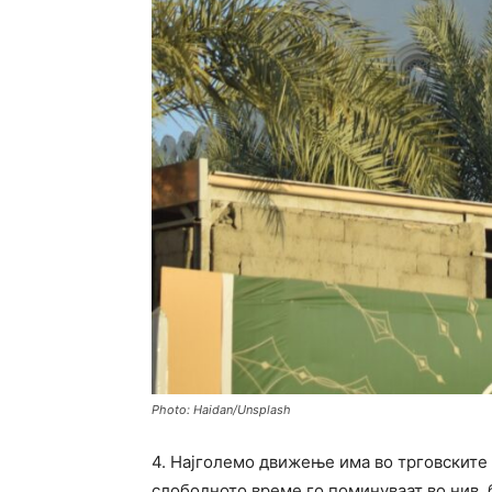
Photo: Haidan/Unsplash
4. Најголемо движење има во трговските 
слободното време го поминуваат во нив, 