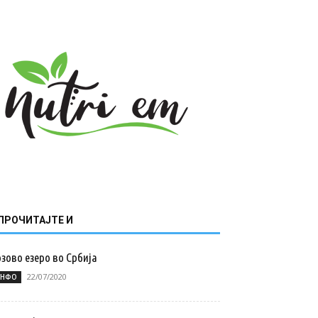
ПРОЧИТАЈТЕ И
зово езеро во Србија
22/07/2020
НФО