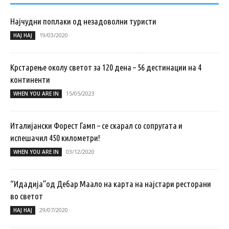
Најчудни поплаки од незадоволни туристи
19/03/2020
НАЈ НАЈ
Крстарење околу светот за 120 дена – 56 дестинации на 4
континенти
15/05/2023
WHEN YOU ARE IN
Италијански Форест Гамп – се скарал со сопругата и
испешачил 450 километри!
03/12/2020
WHEN YOU ARE IN
“Идадија”од Дебар Маало на карта на најстари ресторани
во светот
29/07/2020
НАЈ НАЈ