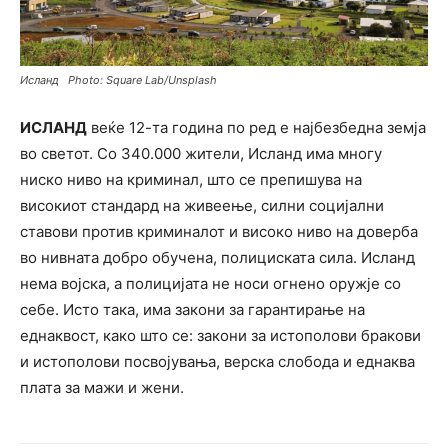
Исланд Photo: Square Lab/Unsplash
ИСЛАНД
веќе 12-та година по ред е најбезбедна земја
во светот. Со 340.000 жители, Исланд има многу
ниско ниво на криминал, што се препишува на
високиот стандард на живеење, силни социјални
ставови против криминалот и високо ниво на доверба
во нивната добро обучена, полициската сила. Исланд
нема војска, а полицијата не носи огнено оружје со
себе. Исто така, има закони за гарантирање на
еднаквост, како што се: закони за истополови бракови
и истополови посвојувања, верска слобода и еднаква
плата за мажи и жени.