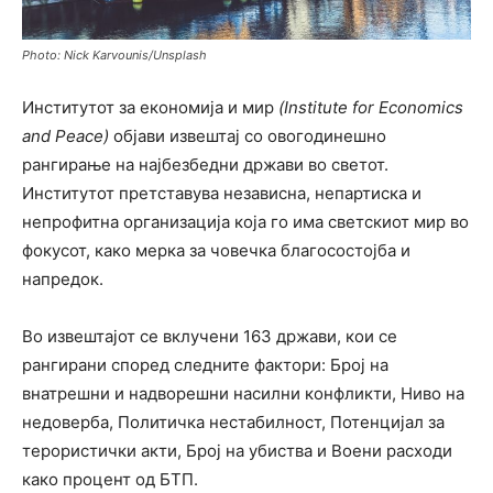
Photo: Nick Karvounis/Unsplash
Институтот за економија и мир
(Institute for Economics
and Peace)
објави извештај со овогодинешно
рангирање на најбезбедни држави во светот.
Институтот претставува независна, непартиска и
непрофитна организација која го има светскиот мир во
фокусот, како мерка за човечка благосостојба и
напредок.
Во извештајот се вклучени 163 држави, кои се
рангирани според следните фактори: Број на
внатрешни и надворешни насилни конфликти, Ниво на
недоверба, Политичка нестабилност, Потенцијал за
терористички акти, Број на убиства и Воени расходи
како процент од БТП.