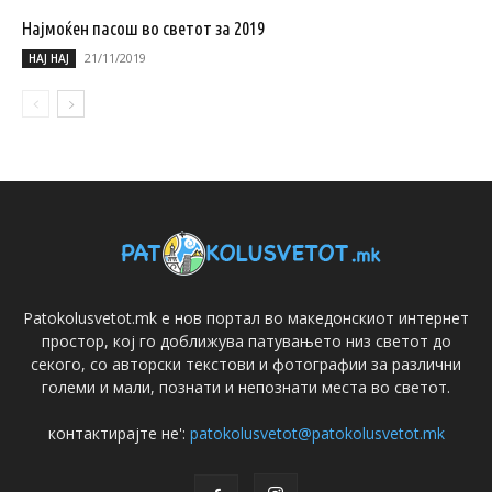
Најмоќен пасош во светот за 2019
21/11/2019
НАЈ НАЈ
Patokolusvetot.mk е нов портал во македонскиот интернет
простор, кој го доближува патувањето низ светот до
секого, со авторски текстови и фотографии за различни
големи и мали, познати и непознати места во светот.
контактирајте не':
patokolusvetot@patokolusvetot.mk