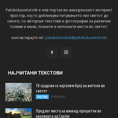
Patokolusvetot.mk е нов портал во македонскиот интернет
простор, кој го доближува патувањето низ светот до
секого, со авторски текстови и фотографии за различни
големи и мали, познати и непознати места во светот.
контактирајте не':
patokolusvetot@patokolusvetot.mk
НАЈЧИТАНИ ТЕКСТОВИ
10 градови со најголем број на жители во
светот
05/04/2021
НАЈ НАЈ
Предлог места за викенд-прошетки во
околината на Скопје