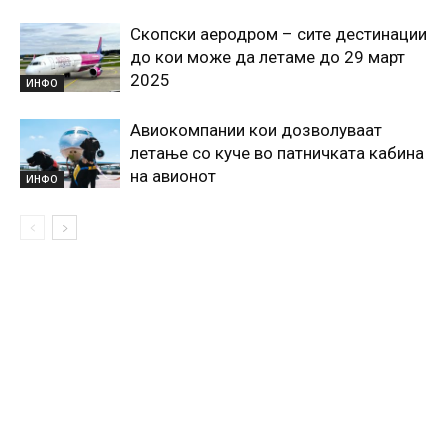
Скопски аеродром – сите дестинации
до кои може да летаме до 29 март
2025
ИНФО
Авиокомпании кои дозволуваат
летање со кучe во патничката кабина
на авионот
ИНФО