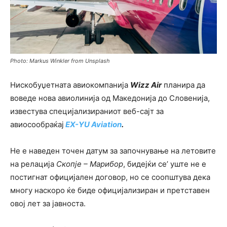
Photo: Markus Winkler from Unsplash
Нискобуџетната авиокомпанија
Wizz Air
планира да
воведе нова авиолинија од Македонија до Словенија,
известува специјализираниот веб-сајт за
авиосообраќај
EX-YU Aviation
.
Не е наведен точен датум за започнување на летовите
на релација
Скопје – Марибор
, бидејќи се’ уште не е
постигнат официјален договор, но се соопштува дека
многу наскоро ќе биде официјализиран и претставен
овој лет за јавноста.