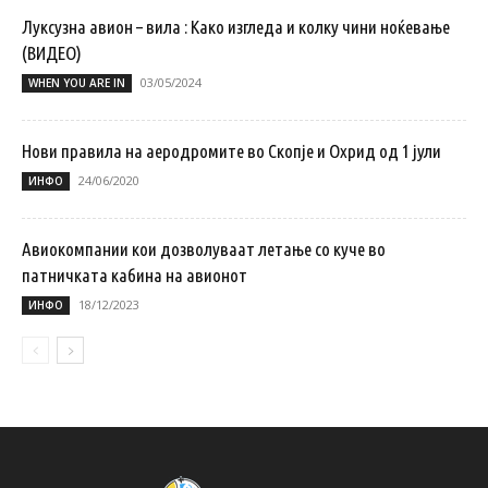
Луксузна авион – вила : Како изгледа и колку чини ноќевање
(ВИДЕО)
03/05/2024
WHEN YOU ARE IN
Нови правила на аеродромите во Скопје и Охрид од 1 јули
24/06/2020
ИНФО
Авиокомпании кои дозволуваат летање со кучe во
патничката кабина на авионот
18/12/2023
ИНФО