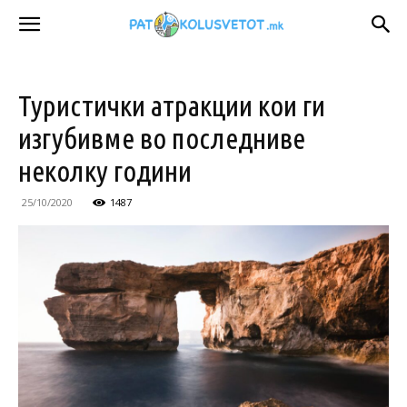
Туристички атракции кои ги
изгубивме во последниве
неколку години
25/10/2020
1487