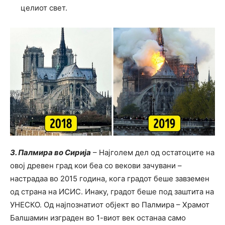
целиот свет.
3. Палмира во Сирија
– Најголем дел од остатоците на
овој древен град кои беа со векови зачувани –
настрадаа во 2015 година, кога градот беше завземен
од страна на ИСИС. Инаку, градот беше под заштита на
УНЕСКО. Од најпознатиот објект во Палмира – Храмот
Балшамин изграден во 1-виот век останаа само