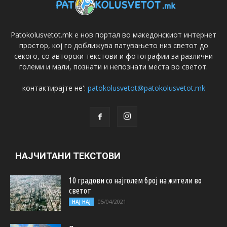
Patokolusvetot.mk е нов портал во македонскиот интернет
простор, кој го доближува патувањето низ светот до
секого, со авторски текстови и фотографии за различни
големи и мали, познати и непознати места во светот.
контактирајте не':
patokolusvetot@patokolusvetot.mk
НАЈЧИТАНИ ТЕКСТОВИ
10 градови со најголем број на жители во
светот
05/04/2021
НАЈ НАЈ