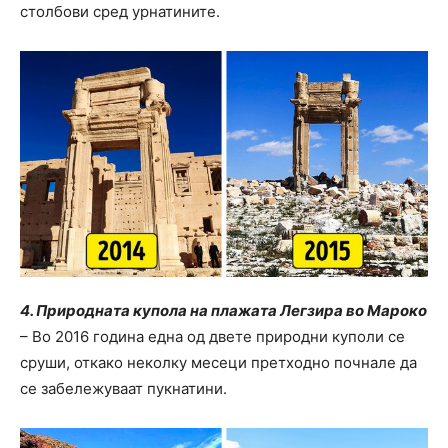
столбови сред урнатините.
4. Природната купола на плажата Легзира во Мароко
– Во 2016 година една од двете природни куполи се
сруши, откако неколку месеци претходно почнале да
се забележуваат пукнатини.