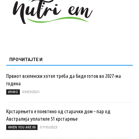
ПРОЧИТАЈТЕ И
Првиот вселенски хотел треба да биде готов во 2027-ма
година
05/03/2021
ИНФО
Крстарењето е поевтино од старачки дом – пар од
Австралија уплатиле 51 крстарење
07/10/2023
WHEN YOU ARE IN