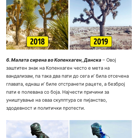
6. Малата сирена во Копенхаген, Данска
– Овој
заштитен знак на Копенхаген често е мета на
вандализам, па така два пати до сега и’ била отсечена
главата, еднаш и’ биле отстранети рацете, а безброј
пати е полевана со боја. Најчести причини за
уништување на оваа скулптура се пијанство,
здодевност и политички протести.