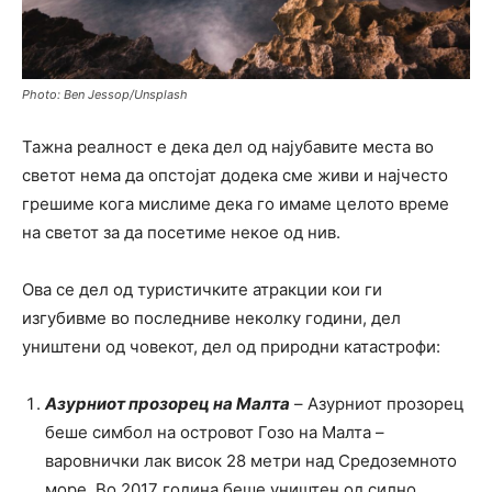
Photo: Ben Jessop/Unsplash
Тажна реалност е дека дел од најубавите места во
светот нема да опстојат додека сме живи и најчесто
грешиме кога мислиме дека го имаме целото време
на светот за да посетиме некое од нив.
Ова се дел од туристичките атракции кои ги
изгубивме во последниве неколку години, дел
уништени од човекот, дел од природни катастрофи:
Азурниот прозорец на Малта
–
Азурниот прозорец
беше симбол на островот Гозо на Малта –
варовнички лак висок 28 метри над Средоземното
море. Во 2017 година беше уништен од силно