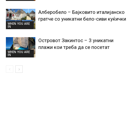
Алберобело – Бајковито италијанско
гратче со уникатни бело-сиви куќички
WHEN YOU ARE
IN
Островот Закинтос – 3 уникатни
плажи кои треба да се посетат
WHEN YOU ARE
IN