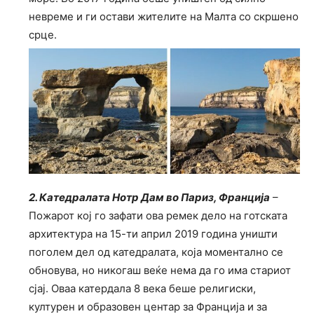
невреме и ги остави жителите на Малта со скршено
срце.
2. Катедралата Нотр Дам во Париз, Франција
–
Пожарот кој го зафати ова ремек дело на готската
архитектура на 15-ти април 2019 година уништи
поголем дел од катедралата, која моментално се
обновува, но никогаш веќе нема да го има стариот
сјај. Оваа катердала 8 века беше религиски,
културен и образовен центар за Франција и за