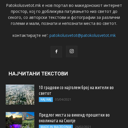
Patokolusvetot.mk е нов портал во македонскиот интернет
простор, кој го доближува патувањето низ светот до
секого, со авторски текстови и фотографии за различни
големи и мали, познати и непознати места во светот.
контактирајте не':
patokolusvetot@patokolusvetot.mk
НАЈЧИТАНИ ТЕКСТОВИ
10 градови со најголем број на жители во
светот
05/04/2021
НАЈ НАЈ
Предлог места за викенд-прошетки во
околината на Скопје
26/02/2021
MADE IN MACEDONIA