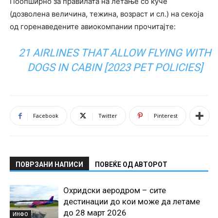
Поопширно за правилата на летање со куче
(дозволена величина, тежина, возраст и сл.) на секоја
од горенаведените авиокомпании прочитајте:
21 AIRLINES THAT ALLOW FLYING WITH
DOGS IN CABIN [2023 PET POLICIES]
Facebook
Twitter
Pinterest
ПОВРЗАНИ НАПИСИ
ПОВЕЌЕ ОД АВТОРОТ
Охридски аеродром – сите
дестинации до кои може да летаме
до 28 март 2026
ИНФО