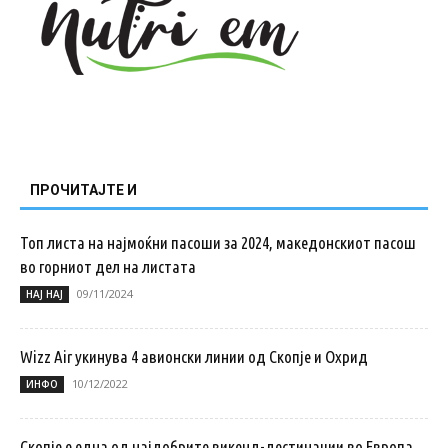
ПРОЧИТАЈТЕ И
Топ листа на најмоќни пасоши за 2024, македонскиот пасош
во горниот дел на листата
09/11/2024
НАЈ НАЈ
Wizz Air укинува 4 авионски линии од Скопје и Охрид
10/12/2022
ИНФО
Скопје е една од најдобрите викенд-дестинации во Европа