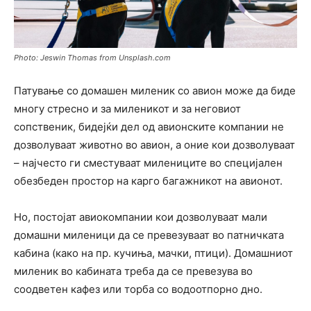
Photo: Jeswin Thomas from Unsplash.com
Патување со домашен миленик со авион може да биде
многу стресно и за миленикот и за неговиот
сопственик, бидејќи дел од авионските компании не
дозволуваат животно во авион, а оние кои дозволуваат
– најчесто ги сместуваат милениците во специјален
обезбеден простор на карго багажникот на авионот.
Но, постојат авиокомпании кои дозволуваат мали
домашни миленици да се превезуваат во патничката
кабина (како на пр. кучиња, мачки, птици). Домашниот
миленик во кабината треба да се превезува во
соодветен кафез или торба со водоотпорно дно.