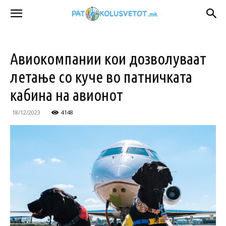
Авиокомпании кои дозволуваат
летање со кучe во патничката
кабина на авионот
18/12/2023
4148