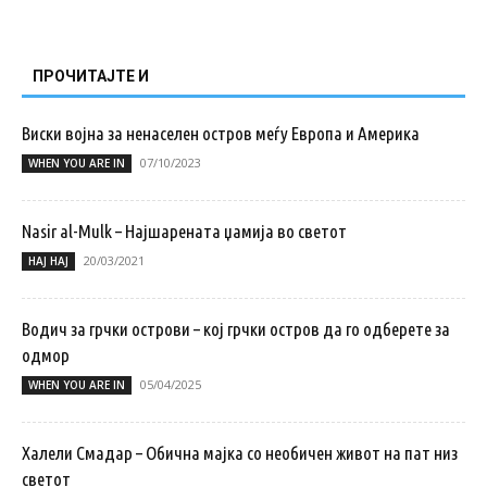
ПРОЧИТАЈТЕ И
Виски војна за ненаселен остров меѓу Европа и Америка
07/10/2023
WHEN YOU ARE IN
Nasir al-Mulk – Најшарената џамија во светот
20/03/2021
НАЈ НАЈ
Водич за грчки острови – кој грчки остров да го одберете за
одмор
05/04/2025
WHEN YOU ARE IN
Халели Смадар – Обична мајка со необичен живот на пат низ
светот