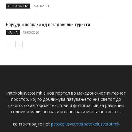
09/03/2021
TIPS & TRICKS
Најчудни поплаки од незадоволни туристи
19/03/2020
НАЈ НАЈ
Patokolusvetot.mk е нов портал во македонскиот интернет
простор, кој го доближува патувањето низ светот до
секого, со авторски текстови и фотографии за различни
големи и мали, познати и непознати места во светот.
контактирајте не':
patokolusvetot@patokolusvetot.mk