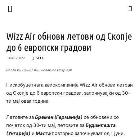
Wizz Air обнови летови од Скопје
до 6 европски градови
28/05/2022
6113
Photo by Даниїл Кишковар on Unsplash
Нискобуџетната авиокомпанија Wizz Air обнови летови
од Скопје до 6 европски градови, започнувајќи од 30-
ти мај оваа година.
Летовите за
Бремен (Германија)
се обновени со
почеток од 30-ти мај, летовите за
Будимпешта
(Унгарија)
и
Малта
повторно започнуваат од 1 јуни,