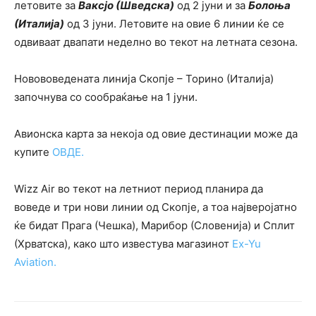
летовите за
Ваксјо (Шведска)
од 2 јуни и за
Болоња
(Италија)
од 3 јуни. Летовите на овие 6 линии ќе се
одвиваат двапати неделно во текот на летната сезона.
Новововедената линија Скопје – Торино (Италија)
започнува со сообраќање на 1 јуни.
Авионска карта за некоја од овие дестинации може да
купите
ОВДЕ.
Wizz Air во текот на летниот период планира да
воведе и три нови линии од Скопје, а тоа најверојатно
ќе бидат Прага (Чешка), Марибор (Словенија) и Сплит
(Хрватска), како што известува магазинот
Ex-Yu
Aviation.