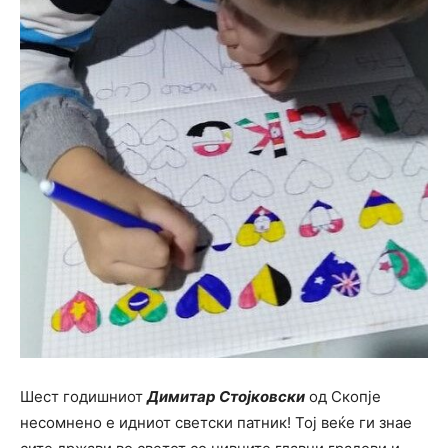
Шест годишниот
Димитар Стојковски
од Скопје
несомнено е идниот светски патник! Тој веќе ги знае