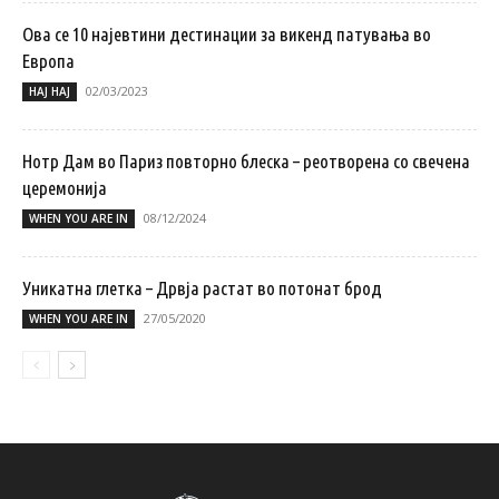
Ова се 10 најевтини дестинации за викенд патувањa во
Европа
02/03/2023
НАЈ НАЈ
Нотр Дам во Париз повторно блеска – реотворена со свечена
церемонија
08/12/2024
WHEN YOU ARE IN
Уникатна глетка – Дрвја растат во потонат брод
27/05/2020
WHEN YOU ARE IN