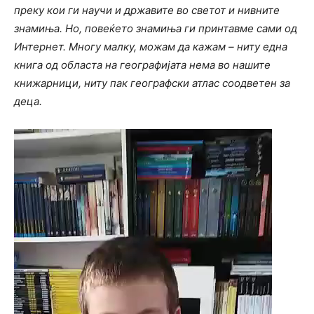
преку кои ги научи и државите во светот и нивните
знамиња. Но, повеќето знамиња ги принтавме сами од
Интернет. Многу малку, можам да кажам – ниту една
книга од областа на географијата нема во нашите
книжарници, ниту пак географски атлас соодветен за
деца.
Video
Player