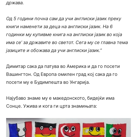
држава.
Од 5 години почна сам да учи англиски јазик преку
книги наменети за деца на англиски јазик. На 6
годинки му купивме книга на англиски јазик во која
има се’ за државите во светот. Сега му се главна тема
јазицитe и обожава да учи англиски јазик.”
Димитар сака да патува во Америка и да го посети
Вашингтон. Од Европа омилен град кој сака да го
посети му е Будимпешта во Унгарија.
Најубаво знаме му е македонското, бидејќи има
Сонце.
Ужива и кога ги црта знамињата: