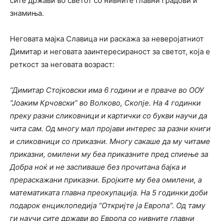
сите држави во светот со нивните главни градови и
знамиња.
Неговата мајка Славица ни раскажа за неверојатниот
Димитар и неговата заинтересираност за светот, која е
реткост за неговата возраст:
“Димитар Стојковски има 6 години и е прваче во ООУ
“Јоаким Крчовски” во Волково, Скопје. На 4 годинки
преку разни сликовници и картички со букви научи да
чита сам. Од многу мал пројави интерес за разни книги
и сликовници со приказни. Многу сакаше да му читаме
приказни, омилени му беа приказните пред спиење за
Добра ноќ и не заспиваше без прочитана бајка и
прераскажани приказни. Бројките му беа омилени, а
математиката главна преокупација. На 5 годинки доби
подарок енциклопедија “Откријте ја Европа”. Од таму
ги научи сите држави во Европа со нивните главни