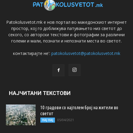
Patokolusvetot.mk е нов портал во македонскиот интернет
простор, кој го доближува патувањето низ светот до
секого, со авторски текстови и фотографии за различни
големи и мали, познати и непознати места во светот.
контактирајте не':
patokolusvetot@patokolusvetot.mk
НАЈЧИТАНИ ТЕКСТОВИ
10 градови со најголем број на жители во
светот
05/04/2021
НАЈ НАЈ