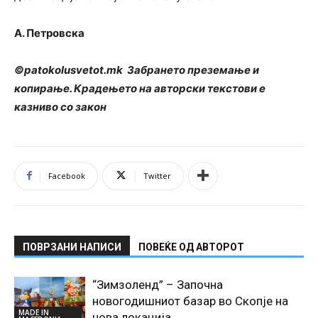
А. Петровска
©patokolusvetot.mk Забрането преземање и
копирање. Крадењето на авторски текстови е
казниво со закон
Facebook
Twitter
ПОВРЗАНИ НАПИСИ
ПОВЕЌЕ ОД АВТОРОТ
“Зимзоленд” – Започна
новогодишниот базар во Скопје на
MADE IN
нова локација