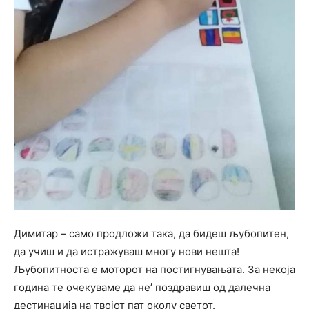
Димитар – само продложи така, да бидеш љубопитен,
да учиш и да истражуваш многу нови нешта!
Љубопитноста е моторот на постигнувањата. За некоја
година те очекуваме да не’ поздравиш од далечна
дестинација на твојот пат околу светот.