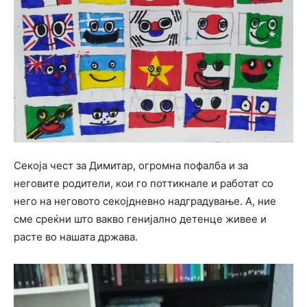
Секоја чест за Димитар, огромна пофалба и за
неговите родители, кои го поттикнале и работат со
него на неговото секојдневно надградување. А, ние
сме среќни што вакво генијално детенце живее и
расте во нашата држава.