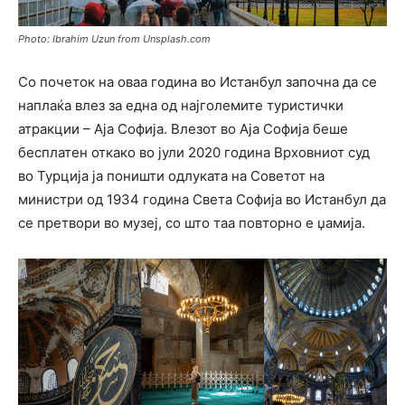
Photo: Ibrahim Uzun from Unsplash.com
Со почеток на оваа година во Истанбул започна да се
наплаќа влез за една од најголемите туристички
атракции – Аја Софија. Влезот во Аја Софија беше
бесплатен откако во јули 2020 година Врховниот суд
во Турција ја поништи одлуката на Советот на
министри од 1934 година Света Софија во Истанбул да
се претвори во музеј, со што таа повторно е џамија.