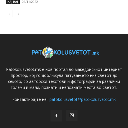
01/11/2022
НАЈ НАЈ
Patokolusvetot.mk е нов портал во македонскиот интернет
простор, кој го доближува патувањето низ светот до
секого, со авторски текстови и фотографии за различни
големи и мали, познати и непознати места во светот.
контактирајте не':
patokolusvetot@patokolusvetot.mk