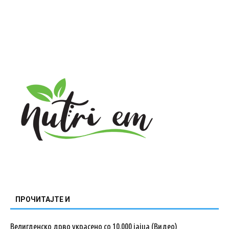
ПРОЧИТАЈТЕ И
Велигденско дрво украсено со 10.000 јајца (Видео)