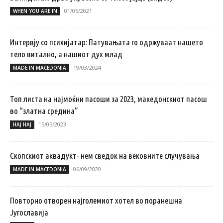
01/05/2021
WHEN YOU ARE IN
Интервју со психијатар: Патувањата го одржуваат нашето
тело витално, а нашиот дух млад
19/03/2024
MADE IN MACEDONIA
Топ листа на најмоќни пасоши за 2023, македонскиот пасош
во “златна средина”
15/05/2023
НАЈ НАЈ
Скопскиот аквадукт- нем сведок на вековните случувања
06/09/2020
MADE IN MACEDONIA
Повторно отворен најголемиот хотел во поранешна
Југославија