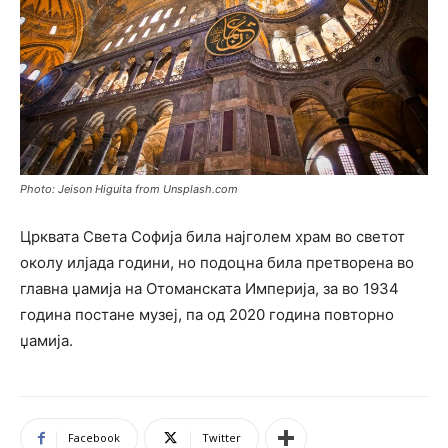
Photo: Jeison Higuita from Unsplash.com
Црквата Света Софија била најголем храм во светот
околу илјада години, но подоцна била претворена во
главна џамија на Отоманската Империја, за во 1934
година постане музеј, па од 2020 година повторно
џамија.
Facebook
Twitter