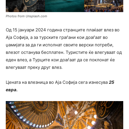
Photos from Unsplash.com
Од 15 јануари 2024 година странците плаќаат влез во
Аја Софија, a за турските граѓани кои доаѓаат во
џамијата за да ги исполнат своите верски потреби,
влезот останува бесплатен. Туристите ќе влегуваат од
еден влез, а Турците кои доаѓаат да се поклонат ќе
влегуваат преку друг влез.
Цената на влезница во Аја Софија сега изнесува
25
евра.