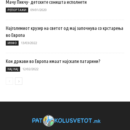
Мачу Пикчу- детските соништа исполнети
09/01/2020
РЕПОРТАЖИ
Најголемиот крузер на светот од мај започнува со крстарења
во Европа
13/03/2022
ИНФО
Кои држави во Европа имаат најскапи патарини?
12/02/2022
НАЈ НАЈ