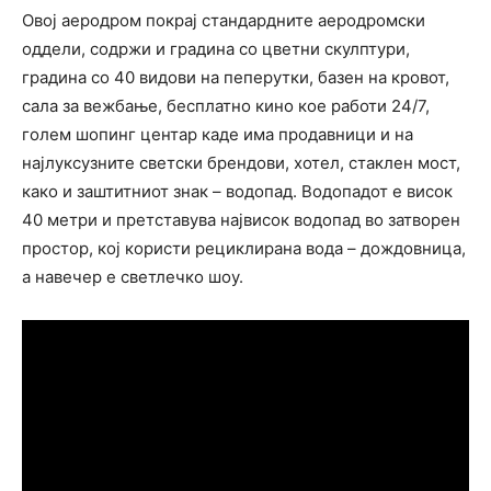
Овој аеродром покрај стандардните аеродромски
оддели, содржи и градина со цветни скулптури,
градина со 40 видови на пеперутки, базен на кровот,
сала за вежбање, бесплатно кино кое работи 24/7,
голем шопинг центар каде има продавници и на
најлуксузните светски брендови, хотел, стаклен мост,
како и заштитниот знак – водопад. Водопадот е висок
40 метри и претставува највисок водопад во затворен
простор, кој користи рециклирана вода – дождовница,
а навечер е светлечко шоу.