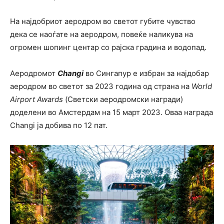
На најдобриот аеродром во светот губите чувство
дека се наоѓате на аеродром, повеќе наликува на
огромен шопинг центар со рајска градина и водопад.
Аеродромот
Changi
во Сингапур е избран за најдобар
аеродром во светот за 2023 година од страна на
World
Airport Awards
(Светски аеродромски награди)
доделени во Амстердам на 15 март 2023. Оваа награда
Changi ја добива по 12 пат.