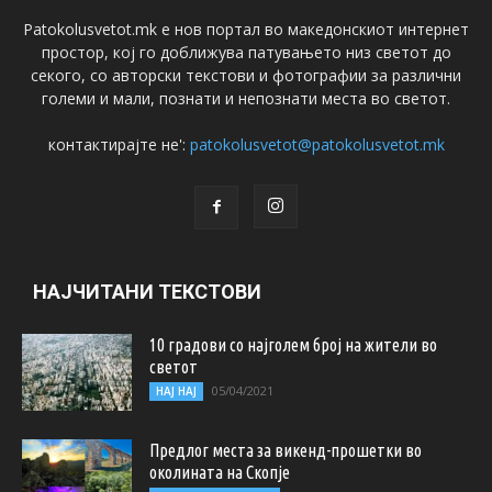
Patokolusvetot.mk е нов портал во македонскиот интернет
простор, кој го доближува патувањето низ светот до
секого, со авторски текстови и фотографии за различни
големи и мали, познати и непознати места во светот.
контактирајте не':
patokolusvetot@patokolusvetot.mk
НАЈЧИТАНИ ТЕКСТОВИ
10 градови со најголем број на жители во
светот
05/04/2021
НАЈ НАЈ
Предлог места за викенд-прошетки во
околината на Скопје