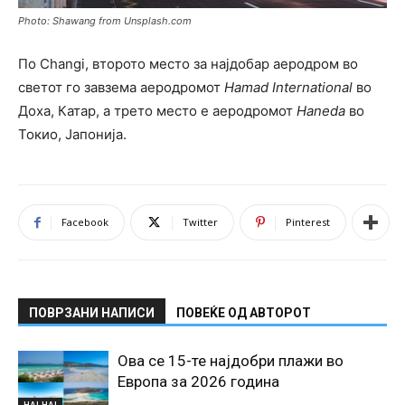
Photo: Shawang from Unsplash.com
По Changi, второто место за најдобар аеродром во
светот го завзема аеродрoмот
Hamad International
во
Доха, Катар, a трето место е аеродромот
Haneda
во
Токио, Јапонија.
Facebook
Twitter
Pinterest
ПОВРЗАНИ НАПИСИ
ПОВЕЌЕ ОД АВТОРОТ
Ова се 15-те најдобри плажи во
Европа за 2026 година