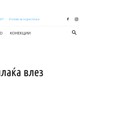
АКТ
Услови за користење
О
КОНЕКЦИИ
плаќа влез