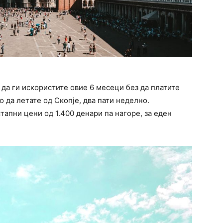
 да ги искористите овие 6 месеци без да платите
да летате од Скопје, два пати неделно.
стапни цени од 1.400 денари па нагоре, за еден