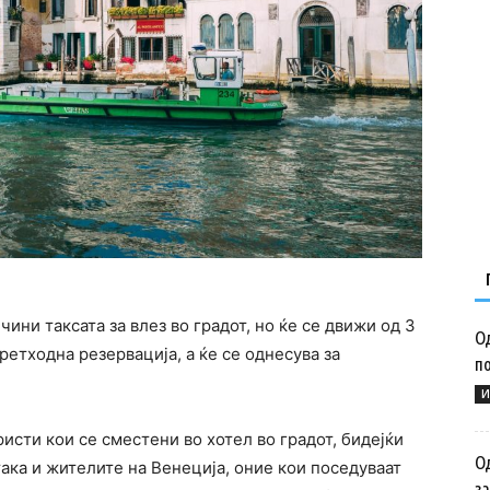
чини таксата за влез во градот, но ќе се движи од 3
Од
претхoдна резервација, а ќе се однесува за
п
И
исти кои се сместени во хотел во градот, бидејќи
О
 така и жителите на Венеција, оние кои поседуваат
з