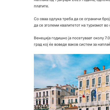
платите.
Со оваа одлука треба да се ограничи број
да се зголеми квалитетот на туризмот во 
Венеција годишно ја посетуваат околу 7.0
град кој ќе воведе ваков систем за напла