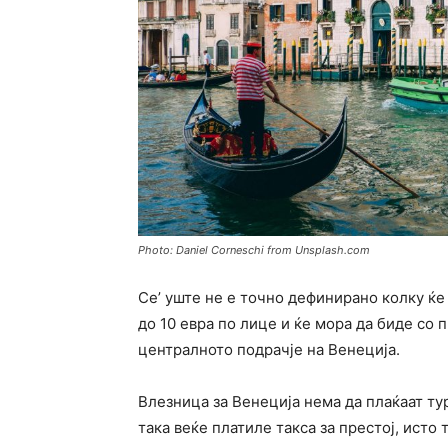
Photo: Daniel Corneschi from Unsplash.com
Се’ уште не е точно дефинирано колку ќе 
до 10 евра по лице и ќе мора да биде со 
централното подрачје на Венеција.
Влезница за Венеција нема да плаќаат тур
така веќе платиле такса за престој, исто