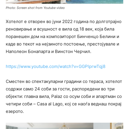
Photo: Screen shot from Youtube video
Хотелот е отворен во јуни 2022 година по долготрајно
реновирање и всушност е вила од 18 век, која била
поранешен дом на композиторот Бинченцо Белини и
каде во текот на нејзиното постоење, престојувале и
Наполеон Бонапарта и Винстон Черчил.
https://www.youtube.com/watch?v=GGPlprwTqj8
Сместен во спектакуларни градини со тераса, хотелот
с
одржи само 24 соби за гости, распоредени во три
објекти: главна вила, Palaz со осум соби и
апартман со
четири соби – Casa al Lago, кој се наоѓа веднаш покрај
езерото.