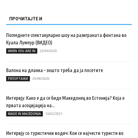
ПРОЧИТАЈТЕ И
Погледнете спектакуларно шоу на разиграната фонтана во
Куала Лумпур (ВИДЕО)
22/04/2020
WHEN YOU ARE IN
Валона на дланка – зошто треба да ја посетите
29/08/2020
РЕПОРТАЖИ
Интервју: Како е да се биде Македонец во Естонија? Која е
првата асоцијација на...
16/02/2021
MADE IN MACEDONIA
Интервју со туристички водич: Кои се најчести туристи во