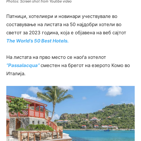
Photos: Screen shot from Youtibe video
Патници, хотелиери и новинари учествувале во
составување на листата на 50 најдобри хотели во
светот за 2023 година, која е објавена на веб сајтот
The World’s 50 Best Hotels.
На листата на прво место се наоѓа хотелот
“Passalacqua”
сместен на брегот на езерото Комо во
Италија.