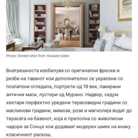
Photo: Screen shot from Youtube video
Внатрешноста изобилува со оригинални фрески и
резби на таванот кои дополнително се украсени со
позлатени огледала, портрети од 19 век, лакирани
антички маси, лустери од Мурано. Надвор, седум
хектари перфектно уредени терасовидни градини со
маслинови градини, мимози, рози и магнолија водат до
терасата на базенот, која е преполна со живописни
чадори за Сонце кои додаваат модерен шмек на инаку
класичниот раскош.