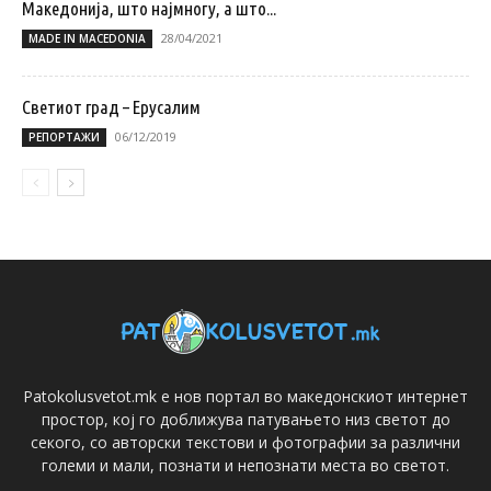
Македонија, што најмногу, а што...
28/04/2021
MADE IN MACEDONIA
Светиот град – Ерусалим
06/12/2019
РЕПОРТАЖИ
Patokolusvetot.mk е нов портал во македонскиот интернет
простор, кој го доближува патувањето низ светот до
секого, со авторски текстови и фотографии за различни
големи и мали, познати и непознати места во светот.