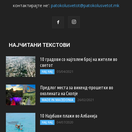
контактирајте не':
patokolusvetot@patokolusvetot.mk
НАЈЧИТАНИ ТЕКСТОВИ
10 градови со најголем број на жители во
светот
05/04/2021
НАЈ НАЈ
Предлог места за викенд-прошетки во
околината на Скопје
26/02/2021
MADE IN MACEDONIA
10 Најубави плажи во Албанија
04/07/2020
НАЈ НАЈ