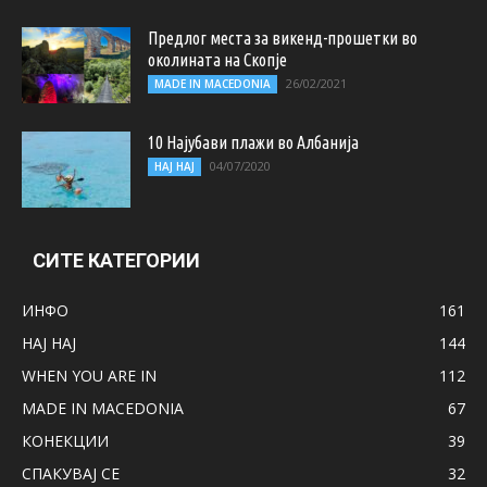
Предлог места за викенд-прошетки во
околината на Скопје
26/02/2021
MADE IN MACEDONIA
10 Најубави плажи во Албанија
04/07/2020
НАЈ НАЈ
СИТЕ КАТЕГОРИИ
ИНФО
161
НАЈ НАЈ
144
WHEN YOU ARE IN
112
MADE IN MACEDONIA
67
КОНЕКЦИИ
39
СПАКУВАЈ СЕ
32