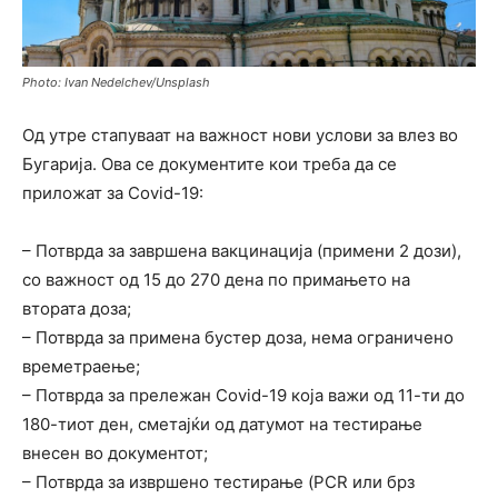
Photo: Ivan Nedelchev/Unsplash
Од утре стапуваат на важност нови услови за влез во
Бугарија. Ова се документите кои треба да се
приложат за Covid-19:
– Потврда за завршена вакцинација (примени 2 дози),
со важност од 15 до 270 дена по примањето на
втората доза;
– Потврда за примена бустер доза, нема ограничено
времетраење;
– Потврда за прележан Covid-19 која важи од 11-ти до
180-тиот ден, сметајќи од датумот на тестирање
внесен во документот;
– Потврда за извршено тестирање (PCR или брз