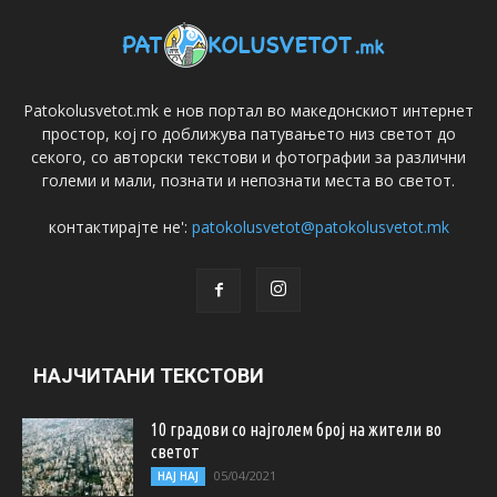
Patokolusvetot.mk е нов портал во македонскиот интернет
простор, кој го доближува патувањето низ светот до
секого, со авторски текстови и фотографии за различни
големи и мали, познати и непознати места во светот.
контактирајте не':
patokolusvetot@patokolusvetot.mk
НАЈЧИТАНИ ТЕКСТОВИ
10 градови со најголем број на жители во
светот
05/04/2021
НАЈ НАЈ