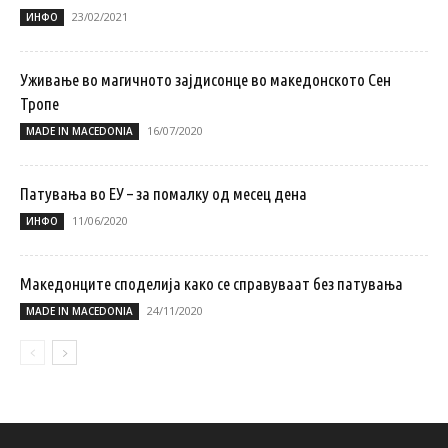
23/02/2021
ИНФО
Уживање во магичното зајдисонце во македонското Сен
Тропе
16/07/2020
MADE IN MACEDONIA
Патувањa во ЕУ – за помалку од месец дена
11/06/2020
ИНФО
Македонците споделија како се справуваат без патувања
24/11/2020
MADE IN MACEDONIA