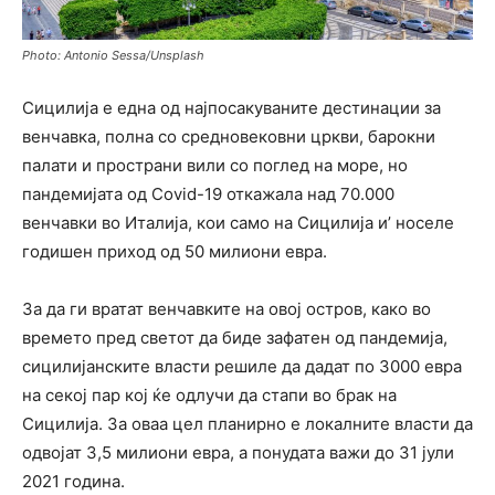
Photo: Antonio Sessa/Unsplash
Сицилија е една од најпосакуваните дестинации за
венчавка, полна со средновековни цркви, барокни
палати и пространи вили со поглед на море, но
пандемијата од Covid-19 откажала над 70.000
венчавки во Италија, кои само на Сицилија и’ носеле
годишен приход од 50 милиони евра.
За да ги вратат венчавките на овој остров, како во
времето пред светот да биде зафатен од пандемија,
сицилијанските власти решиле да дадат по 3000 евра
на секој пар кој ќе одлучи да стапи во брак на
Сицилија. За оваа цел планирно е локалните власти да
одвојат 3,5 милиони евра, а понудата важи до 31 јули
2021 година.