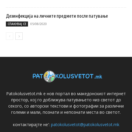
Дезинфекција на личните предмети после патување
05/08/2020
СПАКУВАЈ СЕ
Patokolusvetot.mk е нов портал во македонскиот интернет
простор, кој го доближува патувањето низ светот до
секого, со авторски текстови и фотографии за различни
големи и мали, познати и непознати места во светот.
контактирајте не':
patokolusvetot@patokolusvetot.mk