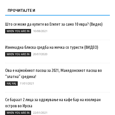
ПРОЧИТАЈТЕ И
Што се може да купите во Египет за само 10 евра? (Видео)
10/08/2021
WHEN YOU ARE IN
Изненадна блиска средба на мечка со туристи (ВИДЕО)
20/07/2020
WHEN YOU ARE IN
Ова е најмоќниот пасош за 2021, Македонскиот пасош во
“златна” средина!
11/01/2021
НАЈ НАЈ
Се бараат 2 лица за одржување на кафе бар на изолиран
остров во Ирска
22/01/2021
WHEN YOU ARE IN