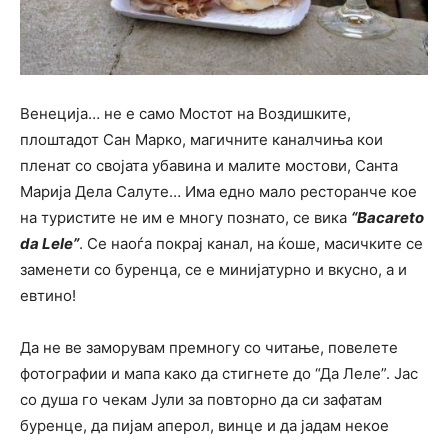
Венеција… не е само Мостот на Воздишките,
плоштадот Сан Марко, магичните каналчиња кои
пленат со својата убавина и малите мостови, Санта
Марија Дела Салуте… Има едно мало ресторанче кое
на туристите не им е многу познато, се вика
“Bacaretо
da Lele”
. Се наоѓа покрај канал, на ќоше, масичките се
заменети со буренца, се е минијатурно и вкусно, а и
евтино!
Да не ве заморувам премногу со читање, повелете
фотографии и мапа како да стигнете до “Да Леле”. Јас
со душа го чекам Јули за повторно да си зафатам
буренце, да пијам аперол, винце и да јадам некое