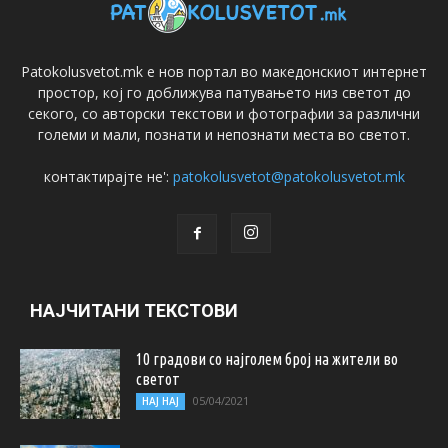
Patokolusvetot.mk е нов портал во македонскиот интернет
простор, кој го доближува патувањето низ светот до
секого, со авторски текстови и фотографии за различни
големи и мали, познати и непознати места во светот.
контактирајте не':
patokolusvetot@patokolusvetot.mk
НАЈЧИТАНИ ТЕКСТОВИ
10 градови со најголем број на жители во
светот
05/04/2021
НАЈ НАЈ