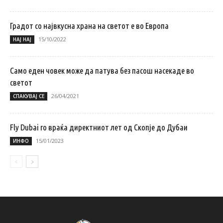
Градот со највкусна храна на светот е во Европа
15/10/2022
НАЈ НАЈ
Само еден човек може да патува без пасош насекаде во
светот
26/04/2021
СПАКУВАЈ СЕ
Fly Dubai го враќа директниот лет од Скопје до Дубаи
15/01/2023
ИНФО