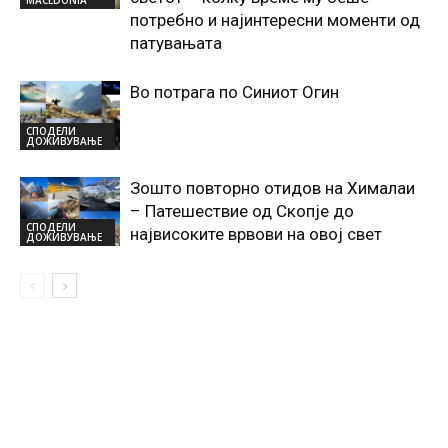
MACEDONIA
потребно и најинтересни моменти од
патувањата
Во потрага по Синиот Oгин
СПОДЕЛИ
ДОЖИВУВАЊЕ
Зошто повторно отидов на Хималаи
– Патешествие од Скопје до
СПОДЕЛИ
највисоките врвови на овој свет
ДОЖИВУВАЊЕ