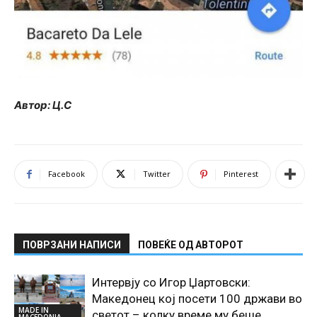
Автор: Ц.С
Facebook
Twitter
Pinterest
ПОВРЗАНИ НАПИСИ
ПОВЕЌЕ ОД АВТОРОТ
Интервју со Игор Џартовски:
Македонец кој посети 100 држави во
MADE IN
светот – колку време му беше