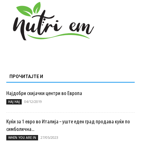
ПРОЧИТАЈТЕ И
Најдобри скијачки центри во Европа
04/12/2019
НАЈ НАЈ
Куќи за 1 евро во Италија – уште еден град продава куќи по
симболична...
27/05/2023
WHEN YOU ARE IN