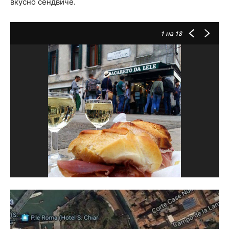
вкусно сендвиче.
1
на 18