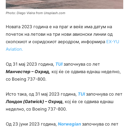
Photo: Diego Vieira from Unsplash.com
Новата 2023 година е на праг и веќе има датум на
почеток на летови на три нови авионски линии од
скопскиот и охридскиот аеродром, информира
EX-YU
Aviation.
Од 31 мај 2023 година,
TUI
започнува со лет
Манчестер – Охрид,
кој ќе се одвива еднаш неделно,
со Boeing 737-800.
Исто така, од 31 мај 2023 година,
TUI
започнува со лет
Лондон (Gatwick) – Охрид
, кој ќе се одвива еднаш
неделно, со Boeing 737-800.
Од 23 јуни 2023 година,
Norwegian
започнува со лет