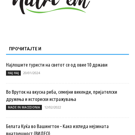
ПРОЧИТАЈТЕ И
Најлошите туристи на светот се од овие 10 држави
20/01/2024
НАЈ НАЈ
Во Вруток на вкусна риба, семејни викенди, пријателски
дружења и историски истражувања
12/02/2022
MADE IN MACEDONIA
Белата Куќа во Вашингтон – Како изгледа нејзината
внатрешност (ВИДЕО)