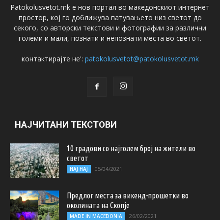
Patokolusvetot.mk е нов портал во македонскиот интернет
простор, кој го доближува патувањето низ светот до
секого, со авторски текстови и фотографии за различни
големи и мали, познати и непознати места во светот.
контактирајте не':
patokolusvetot@patokolusvetot.mk
НАЈЧИТАНИ ТЕКСТОВИ
10 градови со најголем број на жители во
светот
05/04/2021
НАЈ НАЈ
Предлог места за викенд-прошетки во
околината на Скопје
26/02/2021
MADE IN MACEDONIA